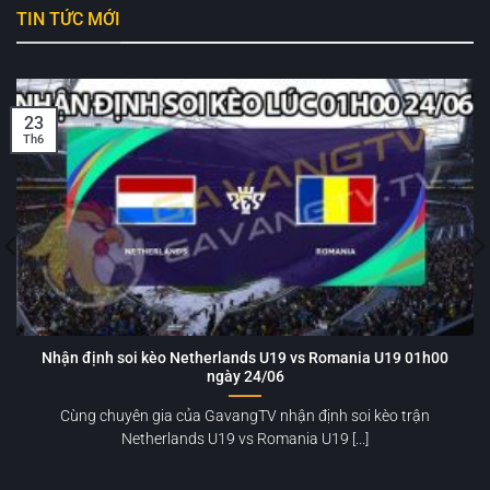
TIN TỨC MỚI
23
Th6
Nhận định soi kèo Netherlands U19 vs Romania U19 01h00
ngày 24/06
Cùng chuyên gia của GavangTV nhận định soi kèo trận
Netherlands U19 vs Romania U19 [...]