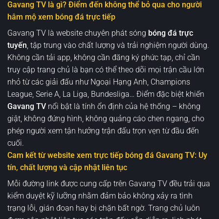
Gavang TV là gì? Điểm đến không thể bỏ qua cho người
hâm mộ xem bóng đá trực tiếp
Gavang TV là website chuyên phát sóng
bóng đá trực
tuyến
, tập trung vào chất lượng và trải nghiệm người dùng.
Không cần tải app, không cần đăng ký phức tạp, chỉ cần
truy cập trang chủ là bạn có thể theo dõi mọi trận cầu lớn
nhỏ từ các giải đấu như Ngoại Hạng Anh, Champions
League, Serie A, La Liga, Bundesliga… Điểm đặc biệt khiến
Gavang TV
nổi bật là tính ổn định của hệ thống – không
giật, không đứng hình, không quảng cáo chen ngang, cho
phép người xem tận hưởng trận đấu trọn vẹn từ đầu đến
cuối.
Cam kết từ website xem trực tiếp bóng đá Gavang TV: Uy
tín, chất lượng và cập nhật liên tục
Mỗi đường link được cung cấp trên Gavang TV đều trải qua
kiểm duyệt kỹ lưỡng nhằm đảm bảo không xảy ra tình
trạng lỗi, gián đoạn hay bị chặn bất ngờ. Trang chủ luôn