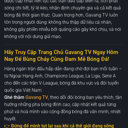
được cập nhật liên tục các trận đấu sắp diễn ra, lịch phát
sóng chi tiết, tỷ lệ kèo, nhận định chuyên gia và cả kết quả
bóng đá thời gian thực. Quan trọng hơn, Gavang TV luôn
tôn trọng người dùng: không thu thập dữ liệu cá nhân,
không gây phiền nhiễu bởi quảng cáo gây khó chịu, và nói
không với nội dung giả mạo.
Hãy Truy Cập Trang Chủ Gavang TV Ngay Hôm
Nay Để Bùng Cháy Cùng Đam Mê Bóng Đá!
Hàng ngàn trận đấu hấp dẫn đang chờ đợi bạn mỗi tuần –
từ Ngoại Hạng Anh, Champions League, La Liga, Serie A
cho đến các trận V-League, bóng đá khu vực và đội tuyển
quốc gia Việt Nam.
Ghé thăm
Gavang TV
, theo dõi đội bóng bạn yêu thích, tận
hưởng những pha bóng đỉnh cao, cập nhật kết quả từng
phút và hoà mình vào cộng đồng bóng đá văn minh, nhiệt
huyết.
👉 Đừng để mình tụt lại sau khi cả thế giới đang sống