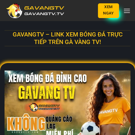
Bỏ
XEM
qua
NGAY
nội
dung
GAVANGTV – LINK XEM BÓNG ĐÁ TRỰC
TIẾP TRÊN GÀ VÀNG TV!