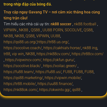
trong nhịp đập của bóng đá.
Truy cập ngay Gavang TV – nơi cảm xúc thăng hoa cùng
từng trận cầu!
Tìm hiểu các nhà cái uy tín:
nk88 soccer
,
nk88.football
,
VIPWIN
,
NK88
,
QS88
,
UU88 PORN
,
SOCOLIVE
,
QS88
,
NK88
,
NK88
,
QS88
,
VIPWIN
,
UU88
,
https://qs88.us.org/
,
https://tr88.us.org/
,
https://socolive.coach/
,
https://cakhiatv.horse/
,
nk88 ing
,
tr88
,
vip win
,
NK88
,
https://nk88cv.com/
,
https://tr88cv.com/
,
https://vipwincv.com/,
https://okfun.guru/
,
https://socolive.black/
,
https://xoilac.green/
,
https://fu88.team/
,
https://fu88.us/
,
FU88
,
FU88
,
FU88
,
https://qs88.marketing/
,
https://vipwin.mobile/
,
https://tr88.mobile/
,
https://uu88.finance/
,
https://nk88ok.com/
,
https://okwintv.gg/
,
qs88
,