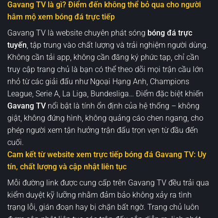
Gavang TV là gì? Điểm đến không thể bỏ qua cho người
hâm mộ xem bóng đá trực tiếp
Gavang TV là website chuyên phát sóng
bóng đá trực
tuyến
, tập trung vào chất lượng và trải nghiệm người dùng.
Không cần tải app, không cần đăng ký phức tạp, chỉ cần
truy cập trang chủ là bạn có thể theo dõi mọi trận cầu lớn
nhỏ từ các giải đấu như Ngoại Hạng Anh, Champions
League, Serie A, La Liga, Bundesliga… Điểm đặc biệt khiến
Gavang TV
nổi bật là tính ổn định của hệ thống – không
giật, không đứng hình, không quảng cáo chen ngang, cho
phép người xem tận hưởng trận đấu trọn vẹn từ đầu đến
cuối.
Cam kết từ website xem trực tiếp bóng đá Gavang TV: Uy
tín, chất lượng và cập nhật liên tục
Mỗi đường link được cung cấp trên Gavang TV đều trải qua
kiểm duyệt kỹ lưỡng nhằm đảm bảo không xảy ra tình
trạng lỗi, gián đoạn hay bị chặn bất ngờ. Trang chủ luôn