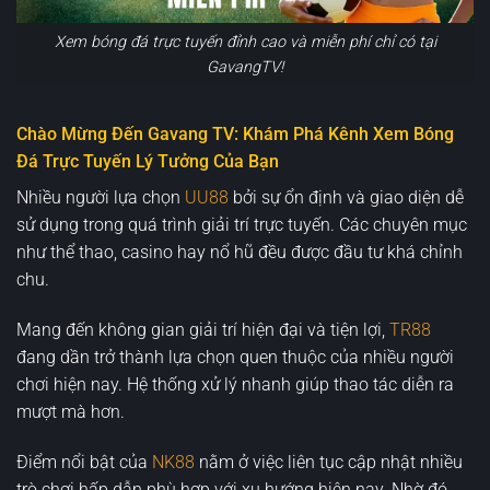
Xem bóng đá trực tuyến đỉnh cao và miễn phí chỉ có tại
GavangTV!
Chào Mừng Đến Gavang TV: Khám Phá Kênh Xem Bóng
Đá Trực Tuyến Lý Tưởng Của Bạn
Nhiều người lựa chọn
UU88
bởi sự ổn định và giao diện dễ
sử dụng trong quá trình giải trí trực tuyến. Các chuyên mục
như thể thao, casino hay nổ hũ đều được đầu tư khá chỉnh
chu.
Mang đến không gian giải trí hiện đại và tiện lợi,
TR88
đang dần trở thành lựa chọn quen thuộc của nhiều người
chơi hiện nay. Hệ thống xử lý nhanh giúp thao tác diễn ra
mượt mà hơn.
Điểm nổi bật của
NK88
nằm ở việc liên tục cập nhật nhiều
trò chơi hấp dẫn phù hợp với xu hướng hiện nay. Nhờ đó,