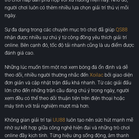
người chơi luôn có thêm nhiều lựa chọn giải trí thú vị mỗi
ngày.
Sự đa dạng trong các chuyên mục trò chơi đã giúp
QS88
nhận được nhiều sự chú ý từ cộng đồng yêu thích giải trí
online. Bên cạnh đó, tốc độ tải nhanh cũng là ưu điểm được
đánh giá cao.
Những lúc muốn tìm một nơi xem bóng đá ổn định và dễ
theo dõi, nhiều người thường nhắc đến
Xoilac
bởi giao diện
đơn giản và cập nhật trận đấu khá nhanh. Từ các giải đấu
lớn cho đến những trận cầu đáng chú ý trong ngày, người
xem đều có thể theo dõi thuận tiện trên điện thoại hoặc
máy tính với trải nghiệm mượt mà hơn.
Không gian giải trí tại
UU88
luôn tạo nên sức hút mạnh mẽ
nhờ sự kết hợp giữa công nghệ hiện đại và những trò chơi
online đầy kịch tính. Từng hiệu ứng sống động, âm thanh