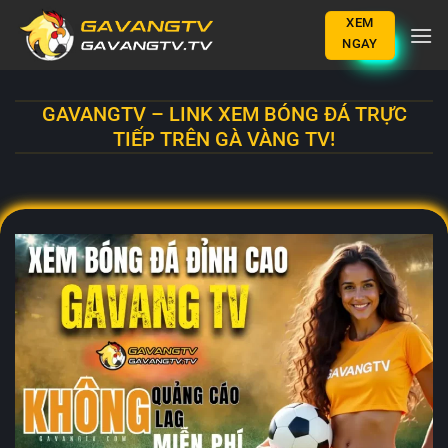
Bỏ
XEM
qua
NGAY
nội
dung
GAVANGTV – LINK XEM BÓNG ĐÁ TRỰC
TIẾP TRÊN GÀ VÀNG TV!