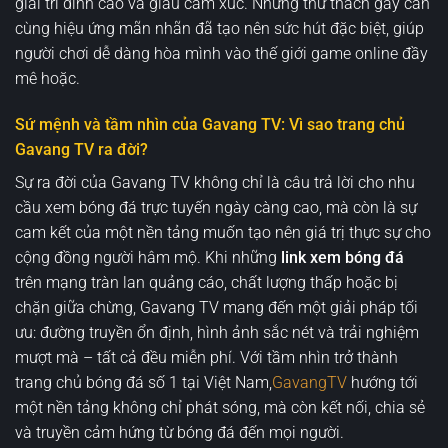
giải trí đỉnh cao và giàu cảm xúc. Những thử thách gay cấn
cùng hiệu ứng mãn nhãn đã tạo nên sức hút đặc biệt, giúp
người chơi dễ dàng hòa mình vào thế giới game online đầy
mê hoặc.
Sứ mệnh và tầm nhìn của Gavang TV: Vì sao trang chủ
Gavang TV ra đời?
Sự ra đời của Gavang TV không chỉ là câu trả lời cho nhu
cầu xem bóng đá trực tuyến ngày càng cao, mà còn là sự
cam kết của một nền tảng muốn tạo nên giá trị thực sự cho
cộng đồng người hâm mộ. Khi những
link xem bóng đá
trên mạng tràn lan quảng cáo, chất lượng thấp hoặc bị
chặn giữa chừng, Gavang TV mang đến một giải pháp tối
ưu: đường truyền ổn định, hình ảnh sắc nét và trải nghiệm
mượt mà – tất cả đều miễn phí. Với tầm nhìn trở thành
trang chủ bóng đá số 1 tại Việt Nam,
GavangTV
hướng tới
một nền tảng không chỉ phát sóng, mà còn kết nối, chia sẻ
và truyền cảm hứng từ bóng đá đến mọi người.