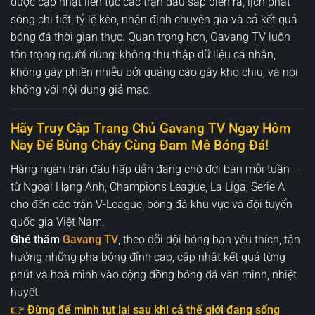
được cập nhật liên tục các trận đấu sắp diễn ra, lịch phát
sóng chi tiết, tỷ lệ kèo, nhận định chuyên gia và cả kết quả
bóng đá thời gian thực. Quan trọng hơn, Gavang TV luôn
tôn trọng người dùng: không thu thập dữ liệu cá nhân,
không gây phiền nhiễu bởi quảng cáo gây khó chịu, và nói
không với nội dung giả mạo.
Hãy Truy Cập Trang Chủ Gavang TV Ngay Hôm
Nay Để Bùng Cháy Cùng Đam Mê Bóng Đá!
Hàng ngàn trận đấu hấp dẫn đang chờ đợi bạn mỗi tuần –
từ Ngoại Hạng Anh, Champions League, La Liga, Serie A
cho đến các trận V-League, bóng đá khu vực và đội tuyển
quốc gia Việt Nam.
Ghé thăm
Gavang TV
, theo dõi đội bóng bạn yêu thích, tận
hưởng những pha bóng đỉnh cao, cập nhật kết quả từng
phút và hoà mình vào cộng đồng bóng đá văn minh, nhiệt
huyết.
👉 Đừng để mình tụt lại sau khi cả thế giới đang sống