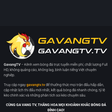
GavangTV
– Kênh xem bóng đá trực tuyến miễn phí, chất lượng Full
HD, không quảng cáo, không lag, bình luận tiếng Việt chuyên
nghiệp.
Truy cập ngay
gavangtv.tv
để thưởng thức mọi trận đấu hấp dẫn,
cập nhật lịch thi đấu mới nhất, kết quả bóng đá nhanh chóng, tỷ lệ
kèo chính xác và những phân tích soi kèo chuyên sâu.
CÙNG GA VANG TV, THĂNG HOA MỌI KHOẢNH KHẮC BÓNG ĐÁ
ĐỈNH CAO!