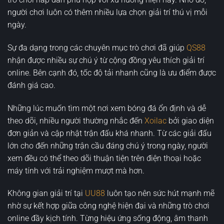
người chơi luôn có thêm nhiều lựa chọn giải trí thú vị mỗi
ngày.
Sự đa dạng trong các chuyên mục trò chơi đã giúp
QS88
nhận được nhiều sự chú ý từ cộng đồng yêu thích giải trí
online. Bên cạnh đó, tốc độ tải nhanh cũng là ưu điểm được
đánh giá cao.
Những lúc muốn tìm một nơi xem bóng đá ổn định và dễ
theo dõi, nhiều người thường nhắc đến
Xoilac
bởi giao diện
đơn giản và cập nhật trận đấu khá nhanh. Từ các giải đấu
lớn cho đến những trận cầu đáng chú ý trong ngày, người
xem đều có thể theo dõi thuận tiện trên điện thoại hoặc
máy tính với trải nghiệm mượt mà hơn.
Không gian giải trí tại
UU88
luôn tạo nên sức hút mạnh mẽ
nhờ sự kết hợp giữa công nghệ hiện đại và những trò chơi
online đầy kịch tính. Từng hiệu ứng sống động, âm thanh