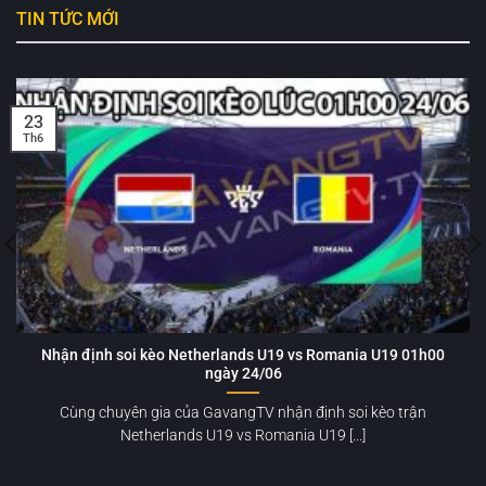
TIN TỨC MỚI
23
Th6
Nhận định soi kèo Netherlands U19 vs Romania U19 01h00
ngày 24/06
Cùng chuyên gia của GavangTV nhận định soi kèo trận
Netherlands U19 vs Romania U19 [...]