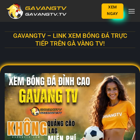
Bỏ
XEM
qua
NGAY
nội
dung
GAVANGTV – LINK XEM BÓNG ĐÁ TRỰC
TIẾP TRÊN GÀ VÀNG TV!