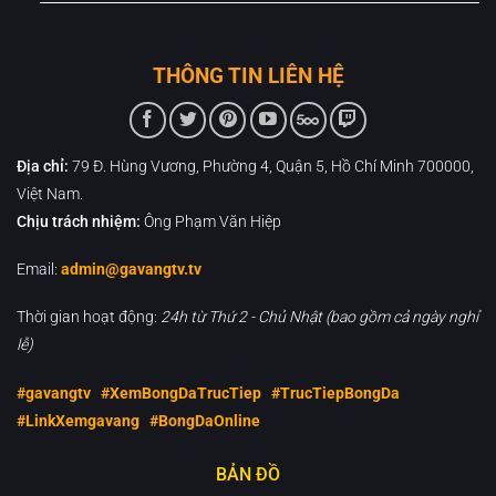
THÔNG TIN LIÊN HỆ
Địa chỉ:
79 Đ. Hùng Vương, Phường 4, Quận 5, Hồ Chí Minh 700000,
Việt Nam.
Chịu trách nhiệm:
Ông Phạm Văn Hiệp
Email:
admin@gavangtv.tv
Thời gian hoạt động:
24h từ Thứ 2 - Chủ Nhật (bao gồm cả ngày nghỉ
lễ)
#gavangtv #XemBongDaTrucTiep #TrucTiepBongDa
#LinkXemgavang #BongDaOnline
BẢN ĐỒ