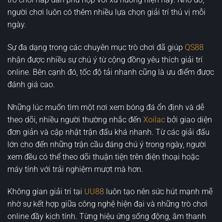
người chơi luôn có thêm nhiều lựa chọn giải trí thú vị mỗi
ngày.
Sự đa dạng trong các chuyên mục trò chơi đã giúp
QS88
nhận được nhiều sự chú ý từ cộng đồng yêu thích giải trí
online. Bên cạnh đó, tốc độ tải nhanh cũng là ưu điểm được
đánh giá cao.
Những lúc muốn tìm một nơi xem bóng đá ổn định và dễ
theo dõi, nhiều người thường nhắc đến
Xoilac
bởi giao diện
đơn giản và cập nhật trận đấu khá nhanh. Từ các giải đấu
lớn cho đến những trận cầu đáng chú ý trong ngày, người
xem đều có thể theo dõi thuận tiện trên điện thoại hoặc
máy tính với trải nghiệm mượt mà hơn.
Không gian giải trí tại
UU88
luôn tạo nên sức hút mạnh mẽ
nhờ sự kết hợp giữa công nghệ hiện đại và những trò chơi
online đầy kịch tính. Từng hiệu ứng sống động, âm thanh