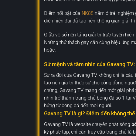
Điểm nổi bật của
NK88
nằm ở trải nghiệm 
diện hiện đại đã tạo nên không gian giải tr
Giữa vô số nền tảng giải trí trực tuyến hiện
Những thử thách gay cấn cùng hiệu ứng mã
hoặc.
Sứ mệnh và tầm nhìn của Gavang TV: 
Sự ra đời của Gavang TV không chỉ là câu 
tạo nên giá trị thực sự cho cộng đồng ng
chừng, Gavang TV mang đến một giải pháp t
nhìn trở thành trang chủ bóng đá số 1 tại 
hứng từ bóng đá đến mọi người.
Gavang TV là gì? Điểm đến không thể
Gavang TV là website chuyên phát sóng
bó
ký phức tạp, chỉ cần truy cập trang chủ là