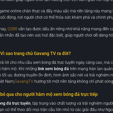
game online chân thực và đầy màu sắc mà nền tảng này mang lạ
í sôi động, nơi người chơi có thể thỏa sức khám phá và chinh ph
 nay,
QS88
vẫn tạo được dấu ấn riêng nhờ khả năng mang đến cảm
n nhãn đã tạo nên sức hút đặc biệt, giúp người chơi dễ dàng h
Vì sao trang chủ Gavang TV ra đời?
trả lời cho nhu cầu xem bóng đá trực tuyến ngày càng cao, mà
ười hâm mộ. Khi những
link xem bóng đá
trên mạng tràn lan quản
ối ưu: đường truyền ổn định, hình ảnh sắc nét và trải nghiệm 
Việt Nam,
GavangTV
hướng tới một nền tảng không chỉ phát sóng,
 bỏ qua cho người hâm mộ xem bóng đá trực tiếp
ng đá trực tuyến
, tập trung vào chất lượng và trải nghiệm ngư
 bạn có thể theo dõi mọi trận cầu lớn nhỏ từ các giải đấu như N