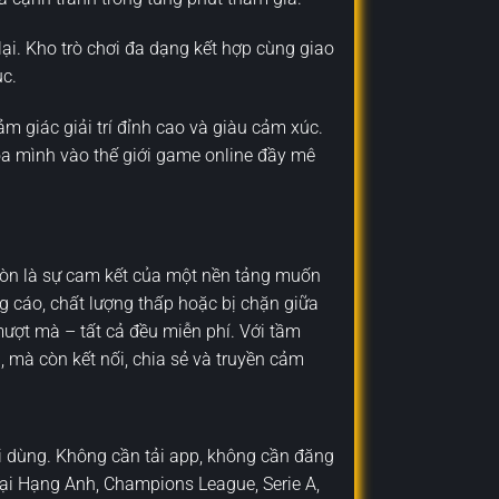
i. Kho trò chơi đa dạng kết hợp cùng giao
ục.
 giác giải trí đỉnh cao và giàu cảm xúc.
òa mình vào thế giới game online đầy mê
 còn là sự cam kết của một nền tảng muốn
g cáo, chất lượng thấp hoặc bị chặn giữa
mượt mà – tất cả đều miễn phí. Với tầm
 mà còn kết nối, chia sẻ và truyền cảm
ời dùng. Không cần tải app, không cần đăng
goại Hạng Anh, Champions League, Serie A,