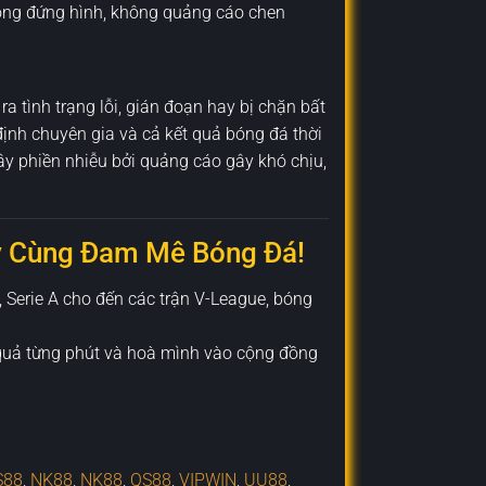
không đứng hình, không quảng cáo chen
 tình trạng lỗi, gián đoạn hay bị chặn bất
n định chuyên gia và cả kết quả bóng đá thời
ây phiền nhiễu bởi quảng cáo gây khó chịu,
y Cùng Đam Mê Bóng Đá!
Serie A cho đến các trận V-League, bóng
t quả từng phút và hoà mình vào cộng đồng
S88
,
NK88
,
NK88
,
QS88
,
VIPWIN
,
UU88
,