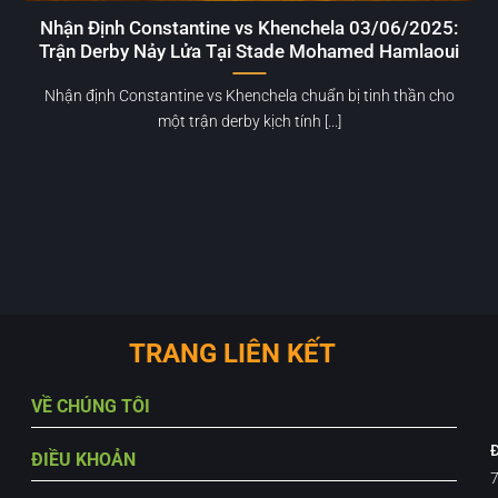
Nhận Định Constantine vs Khenchela 03/06/2025:
Trận Derby Nảy Lửa Tại Stade Mohamed Hamlaoui
Nhận định Constantine vs Khenchela chuẩn bị tinh thần cho
một trận derby kịch tính [...]
TRANG LIÊN KẾT
VỀ CHÚNG TÔI
Đ
ĐIỀU KHOẢN
7