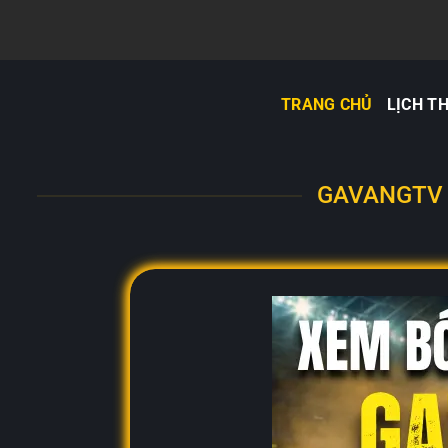
Bỏ
qua
nội
dung
TRANG CHỦ
LỊCH T
GAVANGTV 