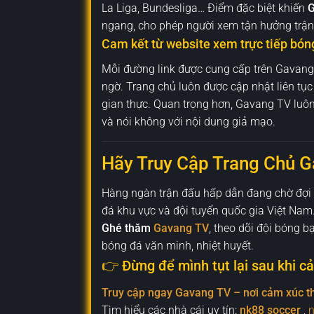
La Liga, Bundesliga… Điểm đặc biệt khiến
G
ngang, cho phép người xem tận hưởng trận 
Cam kết từ website xem trực tiếp bóng
Mỗi đường link được cung cấp trên Gavang 
ngờ. Trang chủ luôn được cập nhật liên tục 
gian thực. Quan trọng hơn, Gavang TV luôn
và nói không với nội dung giả mạo.
Hãy Truy Cập Trang Chủ 
Hàng ngàn trận đấu hấp dẫn đang chờ đợi 
đá khu vực và đội tuyển quốc gia Việt Nam
Ghé thăm
Gavang TV
, theo dõi đội bóng 
bóng đá văn minh, nhiệt huyết.
👉 Đừng để mình tụt lại sau khi c
Truy cập ngay Gavang TV – nơi cảm xúc t
Tìm hiểu các nhà cái uy tín:
nk88 soccer
,
n