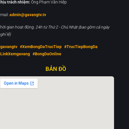
hịu trách nhiệm:
Ông Phạm Văn Hiệp
mail:
admin@gavangtv.tv
hời gian hoạt động:
24h từ Thứ 2 - Chủ Nhật (bao gồm cả ngày
ghỉ lễ)
#gavangtv #XemBongDaTrucTiep #TrucTiepBongDa
#LinkXemgavang #BongDaOnline
BẢN ĐỒ