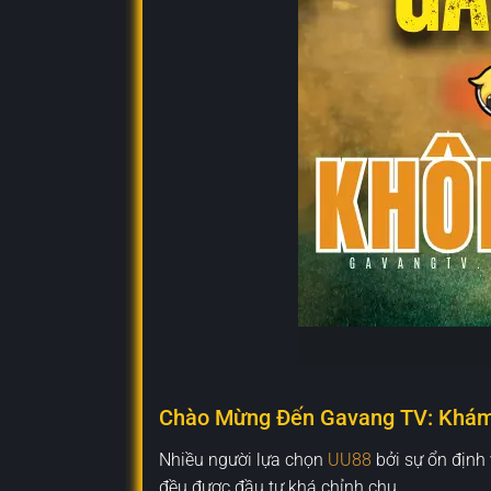
Chào Mừng Đến Gavang TV: Khám
Nhiều người lựa chọn
UU88
bởi sự ổn định 
đều được đầu tư khá chỉnh chu.