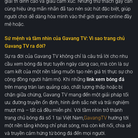
giải trí đỉnh cao và giàu cảm xúc. Những thử thách gay cấn
cùng hiệu ứng mãn nhãn đã tạo nên sức hút đặc biệt, giúp
người chơi dễ dàng hòa mình vào thế giới game online đầy
mê hoặc.
Sứ mệnh và tầm nhìn của Gavang TV: Vì sao trang chủ
Gavang TV ra đời?
Sự ra đời của Gavang TV không chỉ là câu trả lời cho nhu
cầu xem bóng đá trực tuyến ngày càng cao, mà còn là sự
cam kết của một nền tảng muốn tạo nên giá trị thực sự cho
cộng đồng người hâm mộ. Khi những
link xem bóng đá
trên mạng tràn lan quảng cáo, chất lượng thấp hoặc bị
chặn giữa chừng, Gavang TV mang đến một giải pháp tối
ưu: đường truyền ổn định, hình ảnh sắc nét và trải nghiệm
mượt mà – tất cả đều miễn phí. Với tầm nhìn trở thành
trang chủ bóng đá số 1 tại Việt Nam,
GavangTV
hướng tới
một nền tảng không chỉ phát sóng, mà còn kết nối, chia sẻ
và truyền cảm hứng từ bóng đá đến mọi người.