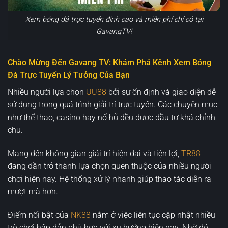
Xem bóng đá trực tuyến đỉnh cao và miễn phí chỉ có tại
GavangTV!
Chào Mừng Đến Gavang TV: Khám Phá Kênh Xem Bóng
Đá Trực Tuyến Lý Tưởng Của Bạn
Nhiều người lựa chọn
UU88
bởi sự ổn định và giao diện dễ
sử dụng trong quá trình giải trí trực tuyến. Các chuyên mục
như thể thao, casino hay nổ hũ đều được đầu tư khá chỉnh
chu.
Mang đến không gian giải trí hiện đại và tiện lợi,
TR88
đang dần trở thành lựa chọn quen thuộc của nhiều người
chơi hiện nay. Hệ thống xử lý nhanh giúp thao tác diễn ra
mượt mà hơn.
Điểm nổi bật của
NK88
nằm ở việc liên tục cập nhật nhiều
trò chơi hấp dẫn phù hợp với xu hướng hiện nay. Nhờ đó,