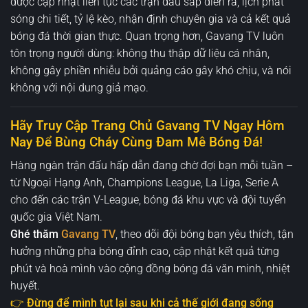
được cập nhật liên tục các trận đấu sắp diễn ra, lịch phát
sóng chi tiết, tỷ lệ kèo, nhận định chuyên gia và cả kết quả
bóng đá thời gian thực. Quan trọng hơn, Gavang TV luôn
tôn trọng người dùng: không thu thập dữ liệu cá nhân,
không gây phiền nhiễu bởi quảng cáo gây khó chịu, và nói
không với nội dung giả mạo.
Hãy Truy Cập Trang Chủ Gavang TV Ngay Hôm
Nay Để Bùng Cháy Cùng Đam Mê Bóng Đá!
Hàng ngàn trận đấu hấp dẫn đang chờ đợi bạn mỗi tuần –
từ Ngoại Hạng Anh, Champions League, La Liga, Serie A
cho đến các trận V-League, bóng đá khu vực và đội tuyển
quốc gia Việt Nam.
Ghé thăm
Gavang TV
, theo dõi đội bóng bạn yêu thích, tận
hưởng những pha bóng đỉnh cao, cập nhật kết quả từng
phút và hoà mình vào cộng đồng bóng đá văn minh, nhiệt
huyết.
👉 Đừng để mình tụt lại sau khi cả thế giới đang sống