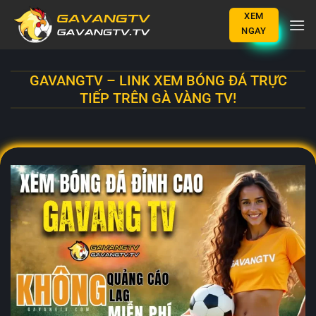
Bỏ
XEM
qua
NGAY
nội
dung
GAVANGTV – LINK XEM BÓNG ĐÁ TRỰC
TIẾP TRÊN GÀ VÀNG TV!