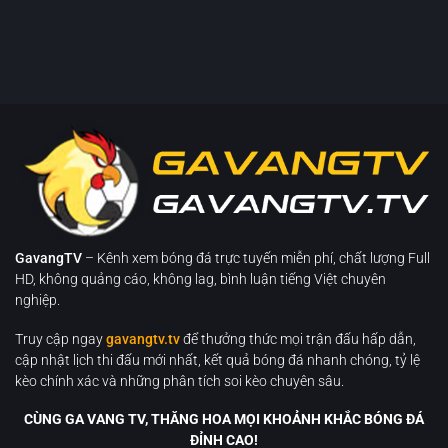
GavangTV
– Kênh xem bóng đá trực tuyến miễn phí, chất lượng Full
HD, không quảng cáo, không lag, bình luận tiếng Việt chuyên
nghiệp.
Truy cập ngay
gavangtv.tv
để thưởng thức mọi trận đấu hấp dẫn,
cập nhật lịch thi đấu mới nhất, kết quả bóng đá nhanh chóng, tỷ lệ
kèo chính xác và những phân tích soi kèo chuyên sâu.
CÙNG GA VANG TV, THĂNG HOA MỌI KHOẢNH KHẮC BÓNG ĐÁ
ĐỈNH CAO!