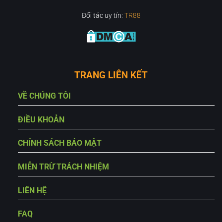
Đối tác uy tín:
TR88
TRANG LIÊN KẾT
VỀ CHÚNG TÔI
ĐIỀU KHOẢN
CHÍNH SÁCH BẢO MẬT
MIỄN TRỪ TRÁCH NHIỆM
LIÊN HỆ
FAQ