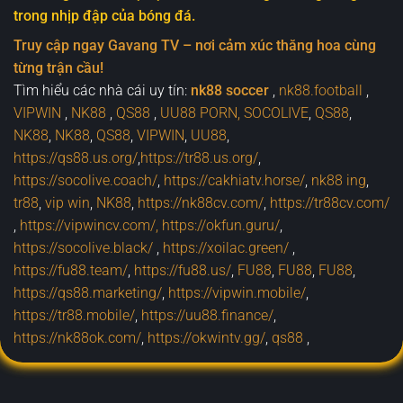
trong nhịp đập của bóng đá.
Truy cập ngay Gavang TV – nơi cảm xúc thăng hoa cùng
từng trận cầu!
Tìm hiểu các nhà cái uy tín:
nk88 soccer
,
nk88.football
,
VIPWIN
,
NK88
,
QS88
,
UU88 PORN
,
SOCOLIVE
,
QS88
,
NK88
,
NK88
,
QS88
,
VIPWIN
,
UU88
,
https://qs88.us.org/
,
https://tr88.us.org/
,
https://socolive.coach/
,
https://cakhiatv.horse/
,
nk88 ing
,
tr88
,
vip win
,
NK88
,
https://nk88cv.com/
,
https://tr88cv.com/
,
https://vipwincv.com/,
https://okfun.guru/
,
https://socolive.black/
,
https://xoilac.green/
,
https://fu88.team/
,
https://fu88.us/
,
FU88
,
FU88
,
FU88
,
https://qs88.marketing/
,
https://vipwin.mobile/
,
https://tr88.mobile/
,
https://uu88.finance/
,
https://nk88ok.com/
,
https://okwintv.gg/
,
qs88
,