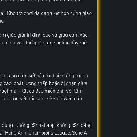
i. Kho trò chơi đa dạng kết hợp cùng giao
ục.
 giác giải trí đỉnh cao và giàu cảm xúc.
òa mình vào thế giới game online đầy mê
 còn là sự cam kết của một nền tảng muốn
g cáo, chất lượng thấp hoặc bị chặn giữa
mượt mà – tất cả đều miễn phí. Với tầm
 mà còn kết nối, chia sẻ và truyền cảm
ời dùng. Không cần tải app, không cần đăng
goại Hạng Anh, Champions League, Serie A,