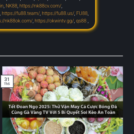
in
,
NK88
,
https://nk88cv.com/
,
,
https://fu88.team/
,
https://fu88.us/
,
FU88
,
s://nk88ok.com/
,
https://okwintv.gg/
,
qs88
,
31
Th5