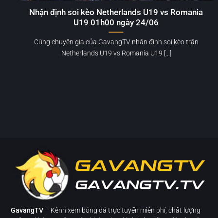
Nhận định soi kèo Netherlands U19 vs Romania
U19 01h00 ngày 24/06
Cùng chuyên gia của GavangTV nhận định soi kèo trận
Netherlands U19 vs Romania U19 [...]
GavangTV
– Kênh xem bóng đá trực tuyến miễn phí, chất lượng