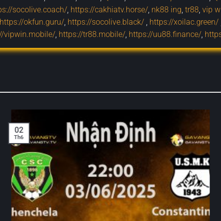
ps://socolive.coach/
,
https://cakhiatv.horse/
,
nk88 ing
,
tr88
,
vip w
https://okfun.guru/
,
https://socolive.black/
,
https://xoilac.green/
://vipwin.mobile/
,
https://tr88.mobile/
,
https://uu88.finance/
,
http
02
Th6