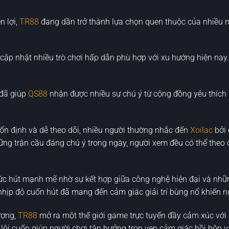
n lợi,
TR88
đang dần trở thành lựa chọn quen thuộc của nhiều n
 cập nhật nhiều trò chơi hấp dẫn phù hợp với xu hướng hiện nay
 đã giúp
QS88
nhận được nhiều sự chú ý từ cộng đồng yêu thích gi
n định và dễ theo dõi, nhiều người thường nhắc đến
Xoilac
bởi 
ng trận cầu đáng chú ý trong ngày, người xem đều có thể theo d
ức hút mạnh mẽ nhờ sự kết hợp giữa công nghệ hiện đại và những
ịp độ cuốn hút đã mang đến cảm giác giải trí bùng nổ khiến ng
ượng,
TR88
mở ra một thế giới game trực tuyến đầy cảm xúc với 
lôi cuốn giúp người chơi tận hưởng trọn vẹn cảm giác hồi hộp v