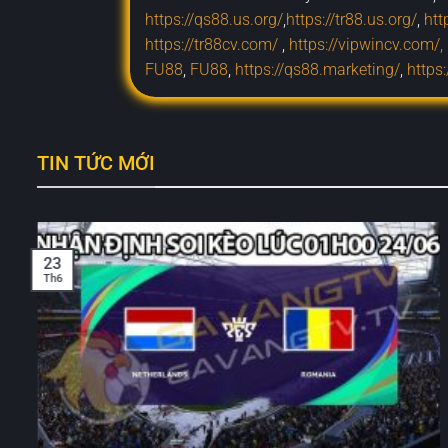
https://qs88.us.org/
,
https://tr88.us.org/
,
htt
https://tr88cv.com/
,
https://vipwincv.com/,
FU88
,
FU88
,
https://qs88.marketing/
,
https
TIN TỨC MỚI
23
Th6