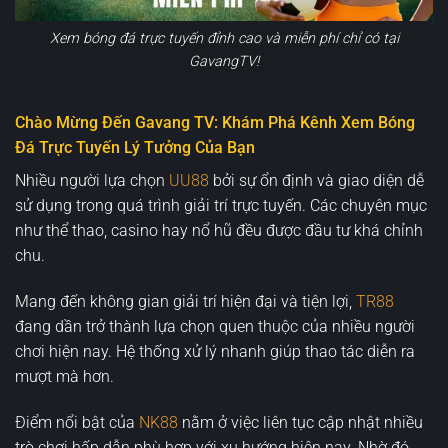
Xem bóng đá trực tuyến đỉnh cao và miễn phí chỉ có tại
GavangTV!
Chào Mừng Đến Gavang TV: Khám Phá Kênh Xem Bóng
Đá Trực Tuyến Lý Tưởng Của Bạn
Nhiều người lựa chọn
UU88
bởi sự ổn định và giao diện dễ
sử dụng trong quá trình giải trí trực tuyến. Các chuyên mục
như thể thao, casino hay nổ hũ đều được đầu tư khá chỉnh
chu.
Mang đến không gian giải trí hiện đại và tiện lợi,
TR88
đang dần trở thành lựa chọn quen thuộc của nhiều người
chơi hiện nay. Hệ thống xử lý nhanh giúp thao tác diễn ra
mượt mà hơn.
Điểm nổi bật của
NK88
nằm ở việc liên tục cập nhật nhiều
trò chơi hấp dẫn phù hợp với xu hướng hiện nay. Nhờ đó,