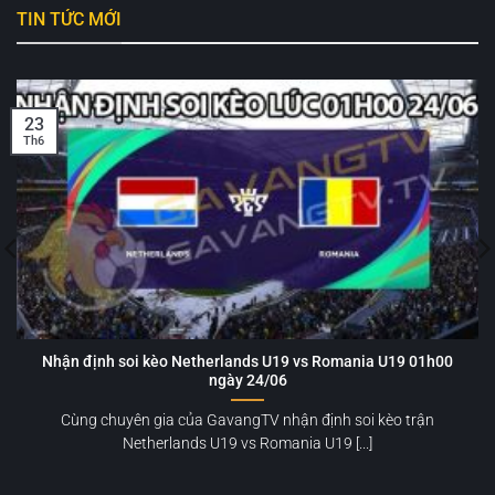
TIN TỨC MỚI
23
Th6
Nhận định soi kèo Netherlands U19 vs Romania U19 01h00
ngày 24/06
Cùng chuyên gia của GavangTV nhận định soi kèo trận
Netherlands U19 vs Romania U19 [...]