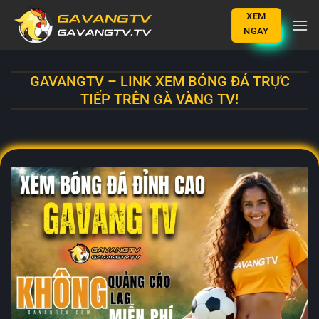
Bỏ
XEM
qua
NGAY
nội
dung
GAVANGTV – LINK XEM BÓNG ĐÁ TRỰC
TIẾP TRÊN GÀ VÀNG TV!