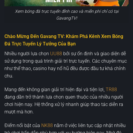
Xem bóng đá trực tuyến đỉnh cao và miễn phí chỉ có tại
GavangTV!
Chào Mừng Đến Gavang TV: Khám Phá Kênh Xem Bóng
Đá Trực Tuyến Lý Tưởng Của Bạn
Nhiều người lựa chọn
UU88
bởi sự ổn định và giao diện dễ
sử dụng trong quá trình giải trí trực tuyến. Các chuyên mục
như thể thao, casino hay nổ hũ đều được đầu tư khá chỉnh
chu.
Mang đến không gian giải trí hiện đại và tiện lợi,
TR88
đang dần trở thành lựa chọn quen thuộc của nhiều người
chơi hiện nay. Hệ thống xử lý nhanh giúp thao tác diễn ra
mượt mà hơn.
Điểm nổi bật của
NK88
nằm ở việc liên tục cập nhật nhiều
trò chơi hấp dẫn phù hợp với xu hướng hiện nay. Nhờ đó,