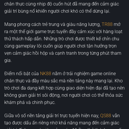
chân thực cùng nhịp độ cuốn hút đã mang đến cảm giác
giải trí bùng nổ khiến người chơi khó có thể dừng lại.
Mang phong cách trẻ trung và giàu năng lượng,
TR88
mở
ra một thế giới game trực tuyến đầy cảm xúc với hàng loạt
thử thách hấp dẫn. Những trò chơi được thiết kế chỉn chu
cùng gameplay lôi cuốn giúp người chơi tận hưởng trọn
vẹn cảm giác hồi hộp và cạnh tranh trong từng phút tham
gia.
Điểm nổi bật của
NK88
nằm ở trải nghiệm game online
chân thực và đầy màu sắc mà nền tảng này mang lại. Kho
trò chơi đa dạng kết hợp cùng giao diện hiện đại đã tạo nên
không gian giải trí sôi động, nơi người chơi có thể thỏa sức
khám phá và chinh phục.
Giữa vô số nền tảng giải trí trực tuyến hiện nay,
QS88
vẫn
tạo được dấu ấn riêng nhờ khả năng mang đến cảm giác