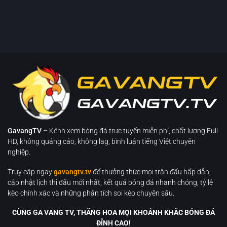
GavangTV
– Kênh xem bóng đá trực tuyến miễn phí, chất lượng Full
HD, không quảng cáo, không lag, bình luận tiếng Việt chuyên
nghiệp.
Truy cập ngay
gavangtv.tv
để thưởng thức mọi trận đấu hấp dẫn,
cập nhật lịch thi đấu mới nhất, kết quả bóng đá nhanh chóng, tỷ lệ
kèo chính xác và những phân tích soi kèo chuyên sâu.
CÙNG GA VANG TV, THĂNG HOA MỌI KHOẢNH KHẮC BÓNG ĐÁ
ĐỈNH CAO!