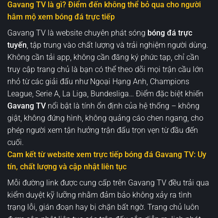
Gavang TV là gì? Điểm đến không thể bỏ qua cho người
hâm mộ xem bóng đá trực tiếp
Gavang TV là website chuyên phát sóng
bóng đá trực
tuyến
, tập trung vào chất lượng và trải nghiệm người dùng.
Không cần tải app, không cần đăng ký phức tạp, chỉ cần
truy cập trang chủ là bạn có thể theo dõi mọi trận cầu lớn
nhỏ từ các giải đấu như Ngoại Hạng Anh, Champions
League, Serie A, La Liga, Bundesliga… Điểm đặc biệt khiến
Gavang TV
nổi bật là tính ổn định của hệ thống – không
giật, không đứng hình, không quảng cáo chen ngang, cho
phép người xem tận hưởng trận đấu trọn vẹn từ đầu đến
cuối.
Cam kết từ website xem trực tiếp bóng đá Gavang TV: Uy
tín, chất lượng và cập nhật liên tục
Mỗi đường link được cung cấp trên Gavang TV đều trải qua
kiểm duyệt kỹ lưỡng nhằm đảm bảo không xảy ra tình
trạng lỗi, gián đoạn hay bị chặn bất ngờ. Trang chủ luôn