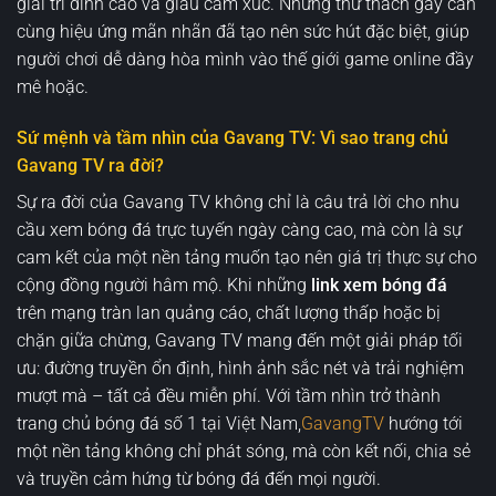
giải trí đỉnh cao và giàu cảm xúc. Những thử thách gay cấn
cùng hiệu ứng mãn nhãn đã tạo nên sức hút đặc biệt, giúp
người chơi dễ dàng hòa mình vào thế giới game online đầy
mê hoặc.
Sứ mệnh và tầm nhìn của Gavang TV: Vì sao trang chủ
Gavang TV ra đời?
Sự ra đời của Gavang TV không chỉ là câu trả lời cho nhu
cầu xem bóng đá trực tuyến ngày càng cao, mà còn là sự
cam kết của một nền tảng muốn tạo nên giá trị thực sự cho
cộng đồng người hâm mộ. Khi những
link xem bóng đá
trên mạng tràn lan quảng cáo, chất lượng thấp hoặc bị
chặn giữa chừng, Gavang TV mang đến một giải pháp tối
ưu: đường truyền ổn định, hình ảnh sắc nét và trải nghiệm
mượt mà – tất cả đều miễn phí. Với tầm nhìn trở thành
trang chủ bóng đá số 1 tại Việt Nam,
GavangTV
hướng tới
một nền tảng không chỉ phát sóng, mà còn kết nối, chia sẻ
và truyền cảm hứng từ bóng đá đến mọi người.