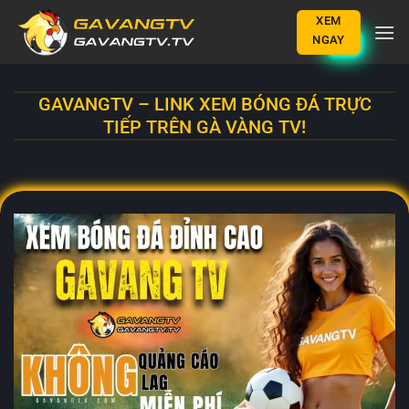
Bỏ
XEM
qua
NGAY
nội
dung
GAVANGTV – LINK XEM BÓNG ĐÁ TRỰC
TIẾP TRÊN GÀ VÀNG TV!