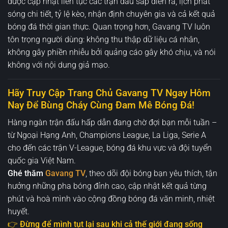
được cập nhật liên tục các trận đấu sắp diễn ra, lịch phát
sóng chi tiết, tỷ lệ kèo, nhận định chuyên gia và cả kết quả
bóng đá thời gian thực. Quan trọng hơn, Gavang TV luôn
tôn trọng người dùng: không thu thập dữ liệu cá nhân,
không gây phiền nhiễu bởi quảng cáo gây khó chịu, và nói
không với nội dung giả mạo.
Hãy Truy Cập Trang Chủ Gavang TV Ngay Hôm
Nay Để Bùng Cháy Cùng Đam Mê Bóng Đá!
Hàng ngàn trận đấu hấp dẫn đang chờ đợi bạn mỗi tuần –
từ Ngoại Hạng Anh, Champions League, La Liga, Serie A
cho đến các trận V-League, bóng đá khu vực và đội tuyển
quốc gia Việt Nam.
Ghé thăm
Gavang TV
, theo dõi đội bóng bạn yêu thích, tận
hưởng những pha bóng đỉnh cao, cập nhật kết quả từng
phút và hoà mình vào cộng đồng bóng đá văn minh, nhiệt
huyết.
👉 Đừng để mình tụt lại sau khi cả thế giới đang sống