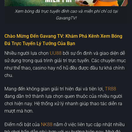
Xem bóng đá trực tuyến đỉnh cao và miễn phí chỉ có tại
GavangTV!
Chào Mừng Đến Gavang TV: Khám Phá Kênh Xem Bóng
Đá Trực Tuyến Lý Tưởng Của Bạn
Nhiều người lựa chọn
UU88
bởi sự ổn định và giao diện dễ
sử dụng trong quá trình giải trí trực tuyến. Các chuyên mục
như thể thao, casino hay nổ hũ đều được đầu tư khá chỉnh
chu.
Mang đến không gian giải trí hiện đại và tiện lợi,
TR88
đang dần trở thành lựa chọn quen thuộc của nhiều người
chơi hiện nay. Hệ thống xử lý nhanh giúp thao tác diễn ra
mượt mà hơn.
Điểm nổi bật của
NK88
nằm ở việc liên tục cập nhật nhiều
trò chơi hấp dẫn phù hợp với xu hướng hiện nay. Nhờ đó,