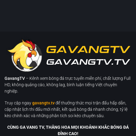
GavangTV
– Kênh xem bóng đá trực tuyến miễn phí, chất lượng Full
HD, không quảng cáo, không lag, bình luận tiếng Việt chuyên
nghiệp.
Truy cập ngay
gavangtv.tv
để thưởng thức mọi trận đấu hấp dẫn,
cập nhật lịch thi đấu mới nhất, kết quả bóng đá nhanh chóng, tỷ lệ
kèo chính xác và những phân tích soi kèo chuyên sâu.
CÙNG GA VANG TV, THĂNG HOA MỌI KHOẢNH KHẮC BÓNG ĐÁ
ĐỈNH CAO!