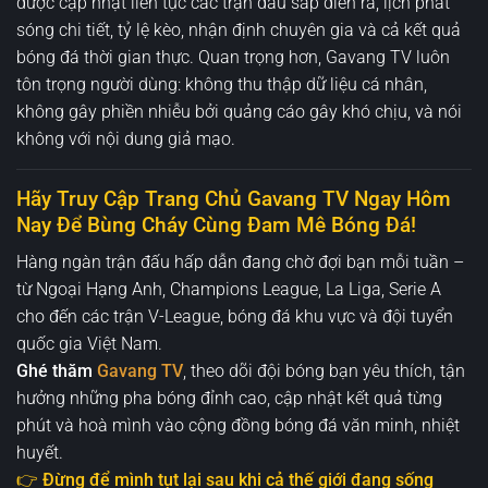
được cập nhật liên tục các trận đấu sắp diễn ra, lịch phát
sóng chi tiết, tỷ lệ kèo, nhận định chuyên gia và cả kết quả
bóng đá thời gian thực. Quan trọng hơn, Gavang TV luôn
tôn trọng người dùng: không thu thập dữ liệu cá nhân,
không gây phiền nhiễu bởi quảng cáo gây khó chịu, và nói
không với nội dung giả mạo.
Hãy Truy Cập Trang Chủ Gavang TV Ngay Hôm
Nay Để Bùng Cháy Cùng Đam Mê Bóng Đá!
Hàng ngàn trận đấu hấp dẫn đang chờ đợi bạn mỗi tuần –
từ Ngoại Hạng Anh, Champions League, La Liga, Serie A
cho đến các trận V-League, bóng đá khu vực và đội tuyển
quốc gia Việt Nam.
Ghé thăm
Gavang TV
, theo dõi đội bóng bạn yêu thích, tận
hưởng những pha bóng đỉnh cao, cập nhật kết quả từng
phút và hoà mình vào cộng đồng bóng đá văn minh, nhiệt
huyết.
👉 Đừng để mình tụt lại sau khi cả thế giới đang sống