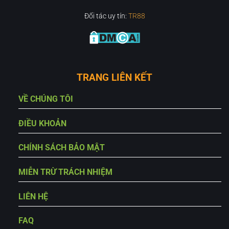
Đối tác uy tín:
TR88
TRANG LIÊN KẾT
VỀ CHÚNG TÔI
ĐIỀU KHOẢN
CHÍNH SÁCH BẢO MẬT
MIỄN TRỪ TRÁCH NHIỆM
LIÊN HỆ
FAQ