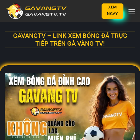
Bỏ
XEM
qua
NGAY
nội
dung
GAVANGTV – LINK XEM BÓNG ĐÁ TRỰC
TIẾP TRÊN GÀ VÀNG TV!