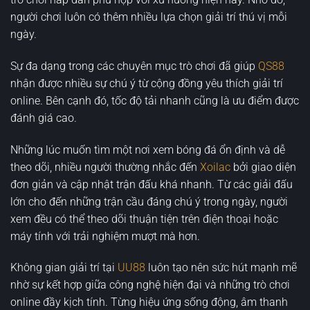
người chơi luôn có thêm nhiều lựa chọn giải trí thú vị mỗi
ngày.
Sự đa dạng trong các chuyên mục trò chơi đã giúp
QS88
nhận được nhiều sự chú ý từ cộng đồng yêu thích giải trí
online. Bên cạnh đó, tốc độ tải nhanh cũng là ưu điểm được
đánh giá cao.
Những lúc muốn tìm một nơi xem bóng đá ổn định và dễ
theo dõi, nhiều người thường nhắc đến
Xoilac
bởi giao diện
đơn giản và cập nhật trận đấu khá nhanh. Từ các giải đấu
lớn cho đến những trận cầu đáng chú ý trong ngày, người
xem đều có thể theo dõi thuận tiện trên điện thoại hoặc
máy tính với trải nghiệm mượt mà hơn.
Không gian giải trí tại
UU88
luôn tạo nên sức hút mạnh mẽ
nhờ sự kết hợp giữa công nghệ hiện đại và những trò chơi
online đầy kịch tính. Từng hiệu ứng sống động, âm thanh