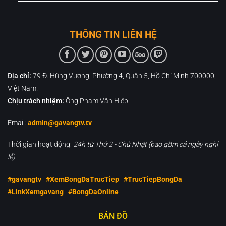
THÔNG TIN LIÊN HỆ
Địa chỉ:
79 Đ. Hùng Vương, Phường 4, Quận 5, Hồ Chí Minh 700000,
Việt Nam.
Chịu trách nhiệm:
Ông Phạm Văn Hiệp
Email:
admin@gavangtv.tv
Thời gian hoạt động:
24h từ Thứ 2 - Chủ Nhật (bao gồm cả ngày nghỉ
lễ)
#gavangtv #XemBongDaTrucTiep #TrucTiepBongDa
#LinkXemgavang #BongDaOnline
BẢN ĐỒ