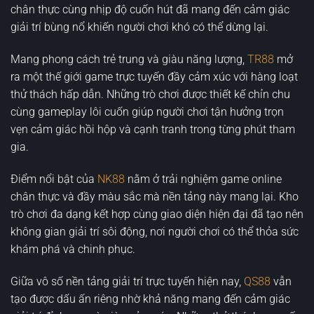
chân thực cùng nhịp độ cuốn hút đã mang đến cảm giác
giải trí bùng nổ khiến người chơi khó có thể dừng lại.
Mang phong cách trẻ trung và giàu năng lượng,
TR88
mở
ra một thế giới game trực tuyến đầy cảm xúc với hàng loạt
thử thách hấp dẫn. Những trò chơi được thiết kế chỉn chu
cùng gameplay lôi cuốn giúp người chơi tận hưởng trọn
vẹn cảm giác hồi hộp và cạnh tranh trong từng phút tham
gia.
Điểm nổi bật của
NK88
nằm ở trải nghiệm game online
chân thực và đầy màu sắc mà nền tảng này mang lại. Kho
trò chơi đa dạng kết hợp cùng giao diện hiện đại đã tạo nên
không gian giải trí sôi động, nơi người chơi có thể thỏa sức
khám phá và chinh phục.
Giữa vô số nền tảng giải trí trực tuyến hiện nay,
QS88
vẫn
tạo được dấu ấn riêng nhờ khả năng mang đến cảm giác