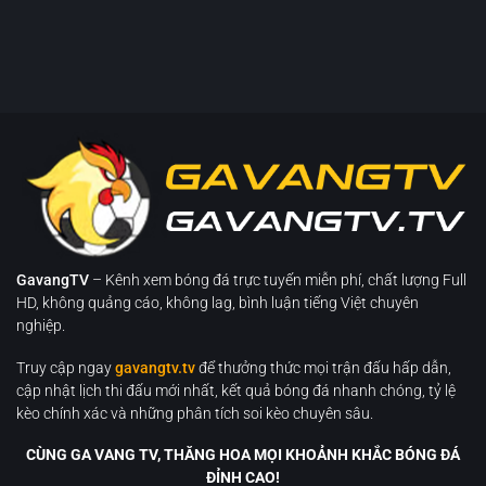
GavangTV
– Kênh xem bóng đá trực tuyến miễn phí, chất lượng Full
HD, không quảng cáo, không lag, bình luận tiếng Việt chuyên
nghiệp.
Truy cập ngay
gavangtv.tv
để thưởng thức mọi trận đấu hấp dẫn,
cập nhật lịch thi đấu mới nhất, kết quả bóng đá nhanh chóng, tỷ lệ
kèo chính xác và những phân tích soi kèo chuyên sâu.
CÙNG GA VANG TV, THĂNG HOA MỌI KHOẢNH KHẮC BÓNG ĐÁ
ĐỈNH CAO!