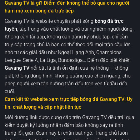
Gavang TV là gì? Điểm đến không thể bỏ qua cho người
hâm mộ xem bóng đá trực tiếp
Gavang TV là website chuyên phát sóng
bóng đá trực
tuyến
, tập trung vào chất lượng và trải nghiệm người dùng.
Không cần tải app, không cần đăng ký phức tạp, chỉ cần
truy cập trang chủ là bạn có thể theo dõi mọi trận cầu lớn
nhỏ từ các giải đấu như Ngoại Hạng Anh, Champions
League, Serie A, La Liga, Bundesliga… Điểm đặc biệt khiến
Gavang TV
nổi bật là tính ổn định của hệ thống – không
giật, không đứng hình, không quảng cáo chen ngang, cho
phép người xem tận hưởng trận đấu trọn vẹn từ đầu đến
cuối.
Cam kết từ website xem trực tiếp bóng đá Gavang TV: Uy
tín, chất lượng và cập nhật liên tục
Mỗi đường link được cung cấp trên Gavang TV đều trải qua
kiểm duyệt kỹ lưỡng nhằm đảm bảo không xảy ra tình
trạng lỗi, gián đoạn hay bị chặn bất ngờ. Trang chủ luôn