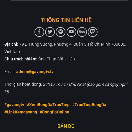
THÔNG TIN LIÊN HỆ
Địa chỉ:
79 Đ. Hùng Vương, Phường 4, Quận 5, Hồ Chí Minh 700000,
Việt Nam.
Chịu trách nhiệm:
Ông Phạm Văn Hiệp
Email:
admin@gavangtv.tv
Thời gian hoạt động:
24h từ Thứ 2 - Chủ Nhật (bao gồm cả ngày nghỉ
lễ)
#gavangtv #XemBongDaTrucTiep #TrucTiepBongDa
#LinkXemgavang #BongDaOnline
BẢN ĐỒ