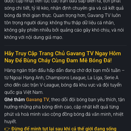
được cập nhật liên tục các trận đấu sắp diễn ra, lịch phát
sóng chi tiết, tỷ lệ kèo, nhận định chuyên gia và cả kết quả
bóng đá thời gian thực. Quan trọng hơn, Gavang TV luôn
tôn trọng người dùng: không thu thập dữ liệu cá nhân,
không gây phiền nhiễu bởi quảng cáo gây khó chịu, và nói
không với nội dung giả mạo.
Hãy Truy Cập Trang Chủ Gavang TV Ngay Hôm
Nay Để Bùng Cháy Cùng Đam Mê Bóng Đá!
Hàng ngàn trận đấu hấp dẫn đang chờ đợi bạn mỗi tuần –
từ Ngoại Hạng Anh, Champions League, La Liga, Serie A
cho đến các trận V-League, bóng đá khu vực và đội tuyển
quốc gia Việt Nam.
Ghé thăm
Gavang TV
, theo dõi đội bóng bạn yêu thích, tận
hưởng những pha bóng đỉnh cao, cập nhật kết quả từng
phút và hoà mình vào cộng đồng bóng đá văn minh, nhiệt
huyết.
👉 Đừng để mình tụt lại sau khi cả thế giới đang sống