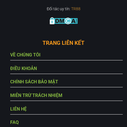
Đối tác uy tín:
TR88
TRANG LIÊN KẾT
VỀ CHÚNG TÔI
ĐIỀU KHOẢN
CHÍNH SÁCH BẢO MẬT
MIỄN TRỪ TRÁCH NHIỆM
LIÊN HỆ
FAQ