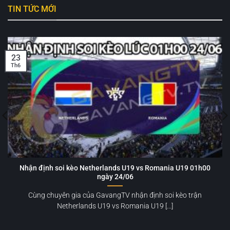
TIN TỨC MỚI
23
Th6
Nhận định soi kèo Netherlands U19 vs Romania U19 01h00
ngày 24/06
Cùng chuyên gia của GavangTV nhận định soi kèo trận
Netherlands U19 vs Romania U19 [...]