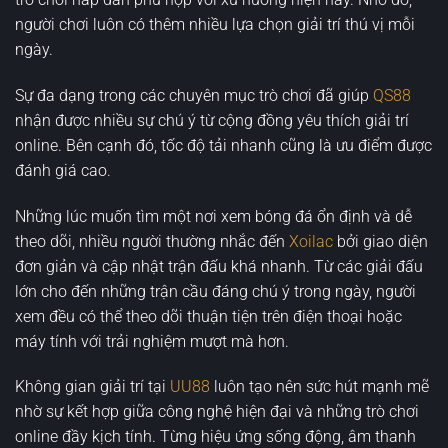
người chơi luôn có thêm nhiều lựa chọn giải trí thú vị mỗi
ngày.
Sự đa dạng trong các chuyên mục trò chơi đã giúp
QS88
nhận được nhiều sự chú ý từ cộng đồng yêu thích giải trí
online. Bên cạnh đó, tốc độ tải nhanh cũng là ưu điểm được
đánh giá cao.
Những lúc muốn tìm một nơi xem bóng đá ổn định và dễ
theo dõi, nhiều người thường nhắc đến
Xoilac
bởi giao diện
đơn giản và cập nhật trận đấu khá nhanh. Từ các giải đấu
lớn cho đến những trận cầu đáng chú ý trong ngày, người
xem đều có thể theo dõi thuận tiện trên điện thoại hoặc
máy tính với trải nghiệm mượt mà hơn.
Không gian giải trí tại
UU88
luôn tạo nên sức hút mạnh mẽ
nhờ sự kết hợp giữa công nghệ hiện đại và những trò chơi
online đầy kịch tính. Từng hiệu ứng sống động, âm thanh