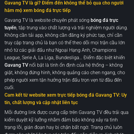
Gavang TV là gì? Điểm đến không thể bỏ qua cho người
hâm mộ xem bóng đá trực tiếp
Gavang TV là website chuyên phát sóng
bóng đá trực
tuyến
, tập trung vào chất lượng và trải nghiệm người dùng.
Không cần tải app, không cần đăng ký phức tạp, chỉ cần
truy cập trang chủ là bạn có thể theo dõi mọi trận cầu lớn
nhỏ từ các giải đấu như Ngoại Hạng Anh, Champions
League, Serie A, La Liga, Bundesliga… Điểm đặc biệt khiến
Gavang TV
nổi bật là tính ổn định của hệ thống – không
giật, không đứng hình, không quảng cáo chen ngang, cho
phép người xem tận hưởng trận đấu trọn vẹn từ đầu đến
cuối.
Cam kết từ website xem trực tiếp bóng đá Gavang TV: Uy
tín, chất lượng và cập nhật liên tục
Mỗi đường link được cung cấp trên Gavang TV đều trải qua
kiểm duyệt kỹ lưỡng nhằm đảm bảo không xảy ra tình
trạng lỗi, gián đoạn hay bị chặn bất ngờ. Trang chủ luôn