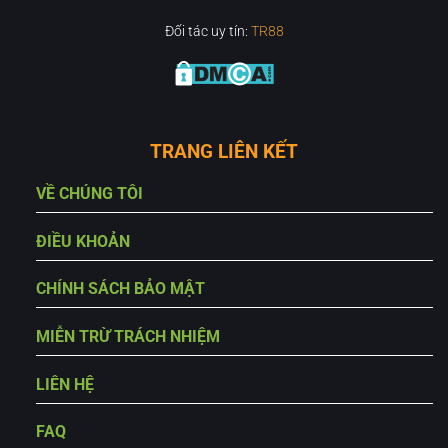
Đối tác uy tín:
TR88
TRANG LIÊN KẾT
VỀ CHÚNG TÔI
ĐIỀU KHOẢN
CHÍNH SÁCH BẢO MẬT
MIỄN TRỪ TRÁCH NHIỆM
LIÊN HỆ
FAQ