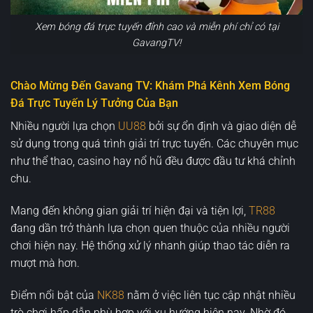
Xem bóng đá trực tuyến đỉnh cao và miễn phí chỉ có tại
GavangTV!
Chào Mừng Đến Gavang TV: Khám Phá Kênh Xem Bóng
Đá Trực Tuyến Lý Tưởng Của Bạn
Nhiều người lựa chọn
UU88
bởi sự ổn định và giao diện dễ
sử dụng trong quá trình giải trí trực tuyến. Các chuyên mục
như thể thao, casino hay nổ hũ đều được đầu tư khá chỉnh
chu.
Mang đến không gian giải trí hiện đại và tiện lợi,
TR88
đang dần trở thành lựa chọn quen thuộc của nhiều người
chơi hiện nay. Hệ thống xử lý nhanh giúp thao tác diễn ra
mượt mà hơn.
Điểm nổi bật của
NK88
nằm ở việc liên tục cập nhật nhiều
trò chơi hấp dẫn phù hợp với xu hướng hiện nay. Nhờ đó,