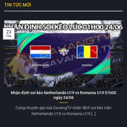
TIN TỨC MỚI
23
Th6
Nhận định soi kèo Netherlands U19 vs Romania U19 01h00
ngày 24/06
Cùng chuyên gia của GavangTV nhận định soi kèo trận
Netherlands U19 vs Romania U19 [...]