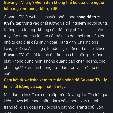
Gavang TV là gì? Điểm đến không thể bỏ qua cho người
hâm mộ xem bóng đá trực tiếp
Gavang TV là website chuyên phát sóng
bóng đá trực
tuyến
, tập trung vào chất lượng và trải nghiệm người dùng.
Không cần tải app, không cần đăng ký phức tạp, chỉ cần
truy cập trang chủ là bạn có thể theo dõi mọi trận cầu lớn
nhỏ từ các giải đấu như Ngoại Hạng Anh, Champions
League, Serie A, La Liga, Bundesliga… Điểm đặc biệt khiến
Gavang TV
nổi bật là tính ổn định của hệ thống – không
giật, không đứng hình, không quảng cáo chen ngang, cho
phép người xem tận hưởng trận đấu trọn vẹn từ đầu đến
cuối.
Cam kết từ website xem trực tiếp bóng đá Gavang TV: Uy
tín, chất lượng và cập nhật liên tục
Mỗi đường link được cung cấp trên Gavang TV đều trải qua
kiểm duyệt kỹ lưỡng nhằm đảm bảo không xảy ra tình
trạng lỗi, gián đoạn hay bị chặn bất ngờ. Trang chủ luôn