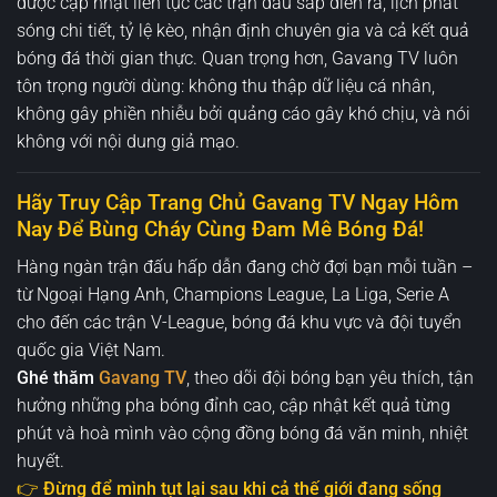
được cập nhật liên tục các trận đấu sắp diễn ra, lịch phát
sóng chi tiết, tỷ lệ kèo, nhận định chuyên gia và cả kết quả
bóng đá thời gian thực. Quan trọng hơn, Gavang TV luôn
tôn trọng người dùng: không thu thập dữ liệu cá nhân,
không gây phiền nhiễu bởi quảng cáo gây khó chịu, và nói
không với nội dung giả mạo.
Hãy Truy Cập Trang Chủ Gavang TV Ngay Hôm
Nay Để Bùng Cháy Cùng Đam Mê Bóng Đá!
Hàng ngàn trận đấu hấp dẫn đang chờ đợi bạn mỗi tuần –
từ Ngoại Hạng Anh, Champions League, La Liga, Serie A
cho đến các trận V-League, bóng đá khu vực và đội tuyển
quốc gia Việt Nam.
Ghé thăm
Gavang TV
, theo dõi đội bóng bạn yêu thích, tận
hưởng những pha bóng đỉnh cao, cập nhật kết quả từng
phút và hoà mình vào cộng đồng bóng đá văn minh, nhiệt
huyết.
👉 Đừng để mình tụt lại sau khi cả thế giới đang sống