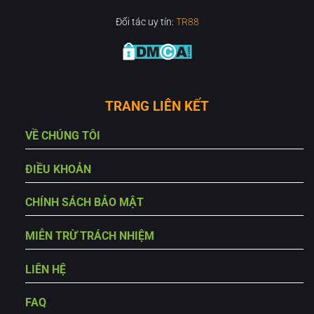
Đối tác uy tín:
TR88
TRANG LIÊN KẾT
VỀ CHÚNG TÔI
ĐIỀU KHOẢN
CHÍNH SÁCH BẢO MẬT
MIỄN TRỪ TRÁCH NHIỆM
LIÊN HỆ
FAQ