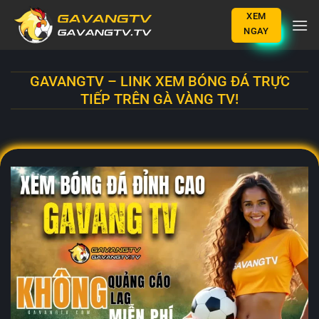
Bỏ
XEM
qua
NGAY
nội
dung
GAVANGTV – LINK XEM BÓNG ĐÁ TRỰC
TIẾP TRÊN GÀ VÀNG TV!