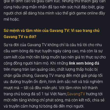
giải trí đỉnh cao và giàu cảm xúc. Những thử thách gay cấn
cùng hiệu ứng mãn nhãn đã tạo nên sức hút đặc biệt, giúp
người chơi dễ dàng hòa mình vào thế giới game online đầy
mê hoặc.
Sứ mệnh và tầm nhìn của Gavang TV: Vì sao trang chủ
Gavang TV ra đời?
Sự ra đời của Gavang TV không chỉ là câu trả lời cho nhu
cầu xem bóng đá trực tuyến ngày càng cao, mà còn là sự
cam kết của một nền tảng muốn tạo nên giá trị thực sự cho
cộng đồng người hâm mộ. Khi những
link xem bóng đá
trên mạng tràn lan quảng cáo, chất lượng thấp hoặc bị
chặn giữa chừng, Gavang TV mang đến một giải pháp tối
ưu: đường truyền ổn định, hình ảnh sắc nét và trải nghiệm
mượt mà – tất cả đều miễn phí. Với tầm nhìn trở thành
trang chủ bóng đá số 1 tại Việt Nam,
GavangTV
hướng tới
một nền tảng không chỉ phát sóng, mà còn kết nối, chia sẻ
và truyền cảm hứng từ bóng đá đến mọi người.