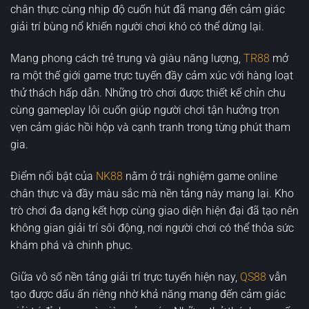
chân thực cùng nhịp độ cuốn hút đã mang đến cảm giác
giải trí bùng nổ khiến người chơi khó có thể dừng lại.
Mang phong cách trẻ trung và giàu năng lượng,
TR88
mở
ra một thế giới game trực tuyến đầy cảm xúc với hàng loạt
thử thách hấp dẫn. Những trò chơi được thiết kế chỉn chu
cùng gameplay lôi cuốn giúp người chơi tận hưởng trọn
vẹn cảm giác hồi hộp và cạnh tranh trong từng phút tham
gia.
Điểm nổi bật của
NK88
nằm ở trải nghiệm game online
chân thực và đầy màu sắc mà nền tảng này mang lại. Kho
trò chơi đa dạng kết hợp cùng giao diện hiện đại đã tạo nên
không gian giải trí sôi động, nơi người chơi có thể thỏa sức
khám phá và chinh phục.
Giữa vô số nền tảng giải trí trực tuyến hiện nay,
QS88
vẫn
tạo được dấu ấn riêng nhờ khả năng mang đến cảm giác