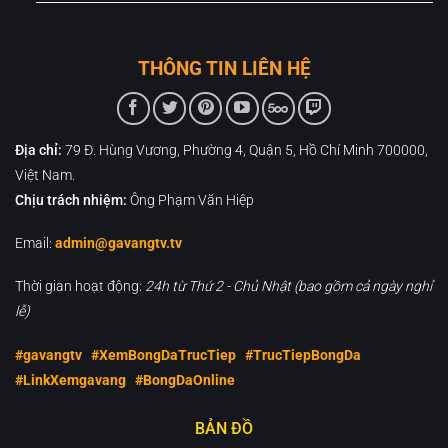
THÔNG TIN LIÊN HỆ
Địa chỉ:
79 Đ. Hùng Vương, Phường 4, Quận 5, Hồ Chí Minh 700000,
Việt Nam.
Chịu trách nhiệm:
Ông Phạm Văn Hiệp
Email:
admin@gavangtv.tv
Thời gian hoạt động:
24h từ Thứ 2 - Chủ Nhật (bao gồm cả ngày nghỉ
lễ)
#gavangtv #XemBongDaTrucTiep #TrucTiepBongDa
#LinkXemgavang #BongDaOnline
BẢN ĐỒ