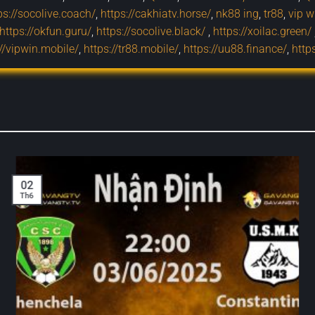
ps://socolive.coach/
,
https://cakhiatv.horse/
,
nk88 ing
,
tr88
,
vip w
https://okfun.guru/
,
https://socolive.black/
,
https://xoilac.green/
://vipwin.mobile/
,
https://tr88.mobile/
,
https://uu88.finance/
,
http
02
Th6