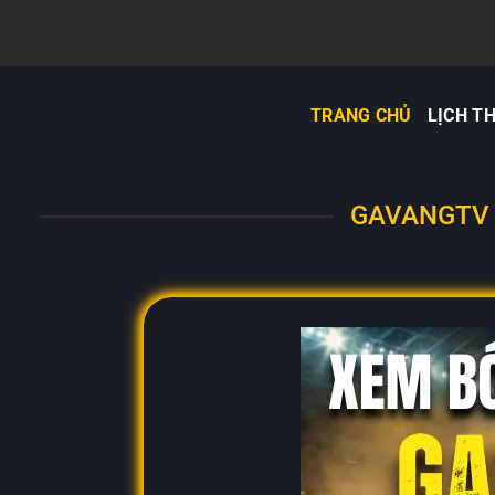
Bỏ
qua
nội
dung
TRANG CHỦ
LỊCH T
GAVANGTV 