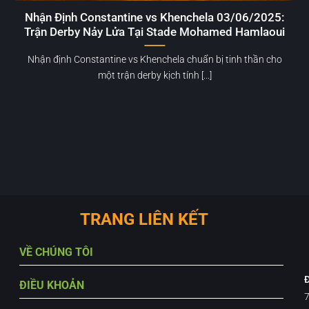
Nhận Định Constantine vs Khenchela 03/06/2025:
Trận Derby Nảy Lửa Tại Stade Mohamed Hamlaoui
Nhận định Constantine vs Khenchela chuẩn bị tinh thần cho
một trận derby kịch tính [...]
TRANG LIÊN KẾT
VỀ CHÚNG TÔI
Đ
ĐIỀU KHOẢN
7