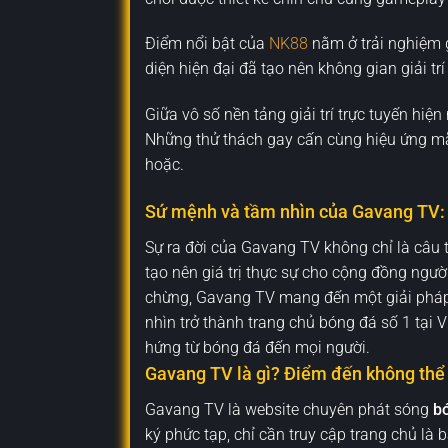
Điểm nổi bật của
NK88
nằm ở trải nghiệm 
diện hiện đại đã tạo nên không gian giải tr
Giữa vô số nền tảng giải trí trực tuyến hiện
Những thử thách gay cấn cùng hiệu ứng mã
hoặc.
Sứ mệnh và tầm nhìn của Gavang TV: 
Sự ra đời của Gavang TV không chỉ là câu 
tạo nên giá trị thực sự cho cộng đồng ng
chừng, Gavang TV mang đến một giải pháp t
nhìn trở thành trang chủ bóng đá số 1 tại 
hứng từ bóng đá đến mọi người.
Gavang TV là gì? Điểm đến không thể
Gavang TV là website chuyên phát sóng
bó
ký phức tạp, chỉ cần truy cập trang chủ là