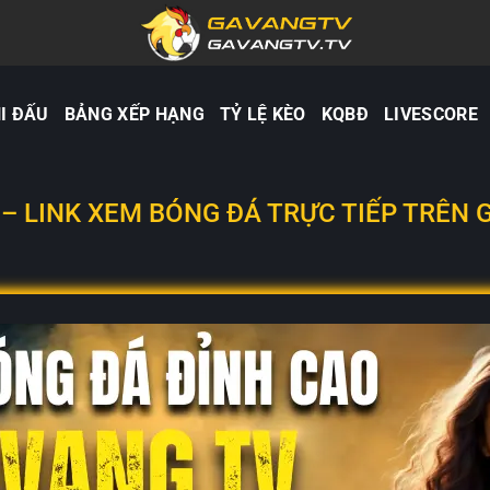
HI ĐẤU
BẢNG XẾP HẠNG
TỶ LỆ KÈO
KQBĐ
LIVESCORE
– LINK XEM BÓNG ĐÁ TRỰC TIẾP TRÊN G