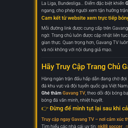
La Liga, Bundesliga… Điểm đặc biệt khiến
G
ngang, cho phép người xem tận hưởng trận 
Cam kết từ website xem trực tiếp bóng
Mỗi đường link được cung cấp trên Gavang 
ngờ. Trang chủ luôn được cập nhật liên tục 
gian thực. Quan trọng hơn, Gavang TV luôn
và nói không với nội dung giả mạo.
Hãy Truy Cập Trang Chủ 
Hàng ngàn trận đấu hấp dẫn đang chờ đợi 
đá khu vực và đội tuyển quốc gia Việt Nam
Ghé thăm
Gavang TV
, theo dõi đội bóng 
bóng đá văn minh, nhiệt huyết.
👉 Đừng để mình tụt lại sau khi c
Truy cập ngay Gavang TV – nơi cảm xúc t
Tìm hiểu các nhà cái uy tín:
nk88 soccer
,
n