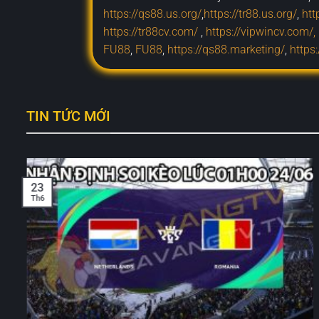
https://qs88.us.org/
,
https://tr88.us.org/
,
htt
https://tr88cv.com/
,
https://vipwincv.com/,
FU88
,
FU88
,
https://qs88.marketing/
,
https
TIN TỨC MỚI
23
Th6