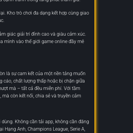
i. Kho trò chơi đa dạng kết hợp cùng giao
ục.
 giác giải trí đỉnh cao và giàu cảm xúc.
òa mình vào thế giới game online đầy mê
 còn là sự cam kết của một nền tảng muốn
g cáo, chất lượng thấp hoặc bị chặn giữa
mượt mà – tất cả đều miễn phí. Với tầm
 mà còn kết nối, chia sẻ và truyền cảm
ời dùng. Không cần tải app, không cần đăng
goại Hạng Anh, Champions League, Serie A,