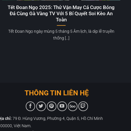
Tết Đoan Ngọ 2025: Thử Vận May Cá Cược Bóng
Đá Cùng Gà Vàng TV Với 5 Bí Quyết Soi Kèo An
Toàn
Tết Đoan Ngọ ngày mùng 5 tháng 5 Âm lịch, là dịp lễ truyền
thống [...]
THÔNG TIN LIÊN HỆ
ịa chỉ:
79 Đ. Hùng Vương, Phường 4, Quận 5, Hồ Chí Minh
00000, Việt Nam.