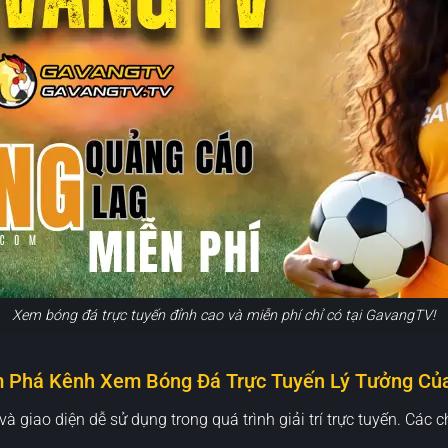
Xem bóng đá trực tuyến đỉnh cao và miễn phí chỉ có tại GavangTV!
 Phá Kênh Xem Bóng Đá Trực Tuyến Lý Tưởng Củ
và giao diện dễ sử dụng trong quá trình giải trí trực tuyến. Các