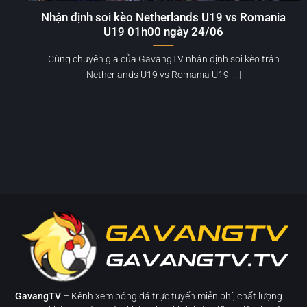
Nhận định soi kèo Netherlands U19 vs Romania
U19 01h00 ngày 24/06
Cùng chuyên gia của GavangTV nhận định soi kèo trận
Netherlands U19 vs Romania U19 [...]
GavangTV
– Kênh xem bóng đá trực tuyến miễn phí, chất lượng