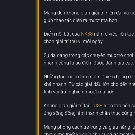
Mang đến không gian giải trí hiện đại và tiệ
giúp thao tác diễn ra mượt mà hơn.
Điểm nổi bật của
NK88
nằm ở việc liên tục
chọn giải trí thú vị mỗi ngày.
Sự đa dạng trong các chuyên mục trò chơi
nhanh cũng là ưu điểm được đánh giá cao.
Những lúc muốn tìm một nơi xem bóng đá ổ
khá nhanh. Từ các giải đấu lớn cho đến nhữ
tính với trải nghiệm mượt mà hơn.
Không gian giải trí tại
UU88
luôn tạo nên s
ứng sống động, âm thanh chân thực cùng nh
Mang phong cách trẻ trung và giàu năng l
chơi được thiết kế chỉn chu cùng gameplay 