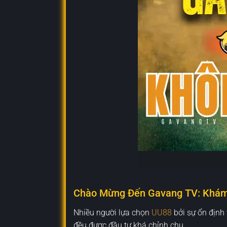
Chào Mừng Đến Gavang TV: Khám
Nhiều người lựa chọn
UU88
bởi sự ổn định 
đều được đầu tư khá chỉnh chu.