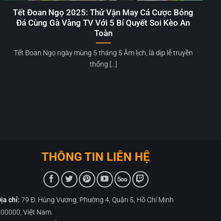
Tết Đoan Ngọ 2025: Thử Vận May Cá Cược Bóng
Đá Cùng Gà Vàng TV Với 5 Bí Quyết Soi Kèo An
Toàn
Tết Đoan Ngọ ngày mùng 5 tháng 5 Âm lịch, là dịp lễ truyền
thống [...]
THÔNG TIN LIÊN HỆ
ịa chỉ:
79 Đ. Hùng Vương, Phường 4, Quận 5, Hồ Chí Minh
00000, Việt Nam.