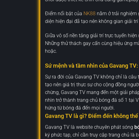
Điểm nổi bật của
NK88
nằm ở trải nghiệm 
diện hiện đại đã tạo nên không gian giải tr
Giữa vô số nền tảng giải trí trực tuyến hiện
Những thử thách gay cấn cùng hiệu ứng mã
hoặc.
Sứ mệnh và tầm nhìn của Gavang TV: 
Sự ra đời của Gavang TV không chỉ là câu 
tạo nên giá trị thực sự cho cộng đồng ng
chừng, Gavang TV mang đến một giải pháp t
nhìn trở thành trang chủ bóng đá số 1 tại 
hứng từ bóng đá đến mọi người.
Gavang TV là gì? Điểm đến không thể
Gavang TV là website chuyên phát sóng
bó
ký phức tạp, chỉ cần truy cập trang chủ là