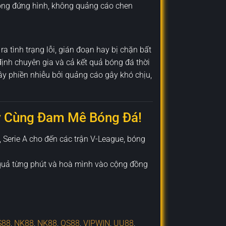
không đứng hình, không quảng cáo chen
 tình trạng lỗi, gián đoạn hay bị chặn bất
n định chuyên gia và cả kết quả bóng đá thời
ây phiền nhiễu bởi quảng cáo gây khó chịu,
y Cùng Đam Mê Bóng Đá!
Serie A cho đến các trận V-League, bóng
t quả từng phút và hoà mình vào cộng đồng
S88
,
NK88
,
NK88
,
QS88
,
VIPWIN
,
UU88
,