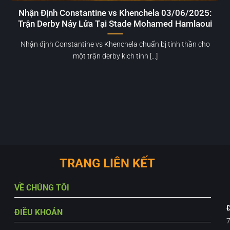
Nhận Định Constantine vs Khenchela 03/06/2025:
Trận Derby Nảy Lửa Tại Stade Mohamed Hamlaoui
Nhận định Constantine vs Khenchela chuẩn bị tinh thần cho
một trận derby kịch tính [...]
TRANG LIÊN KẾT
VỀ CHÚNG TÔI
Đ
ĐIỀU KHOẢN
7