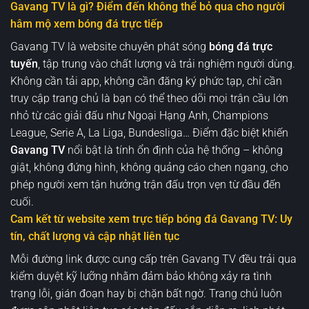
Gavang TV là gì? Điểm đến không thể bỏ qua cho người
hâm mộ xem bóng đá trực tiếp
Gavang TV là website chuyên phát sóng
bóng đá trực
tuyến
, tập trung vào chất lượng và trải nghiệm người dùng.
Không cần tải app, không cần đăng ký phức tạp, chỉ cần
truy cập trang chủ là bạn có thể theo dõi mọi trận cầu lớn
nhỏ từ các giải đấu như Ngoại Hạng Anh, Champions
League, Serie A, La Liga, Bundesliga… Điểm đặc biệt khiến
Gavang TV
nổi bật là tính ổn định của hệ thống – không
giật, không đứng hình, không quảng cáo chen ngang, cho
phép người xem tận hưởng trận đấu trọn vẹn từ đầu đến
cuối.
Cam kết từ website xem trực tiếp bóng đá Gavang TV: Uy
tín, chất lượng và cập nhật liên tục
Mỗi đường link được cung cấp trên Gavang TV đều trải qua
kiểm duyệt kỹ lưỡng nhằm đảm bảo không xảy ra tình
trạng lỗi, gián đoạn hay bị chặn bất ngờ. Trang chủ luôn