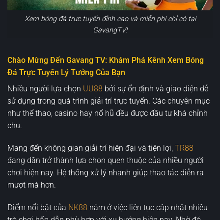
Xem bóng đá trực tuyến đỉnh cao và miễn phí chỉ có tại
GavangTV!
Chào Mừng Đến Gavang TV: Khám Phá Kênh Xem Bóng
Đá Trực Tuyến Lý Tưởng Của Bạn
Nhiều người lựa chọn
UU88
bởi sự ổn định và giao diện dễ
sử dụng trong quá trình giải trí trực tuyến. Các chuyên mục
như thể thao, casino hay nổ hũ đều được đầu tư khá chỉnh
chu.
Mang đến không gian giải trí hiện đại và tiện lợi,
TR88
đang dần trở thành lựa chọn quen thuộc của nhiều người
chơi hiện nay. Hệ thống xử lý nhanh giúp thao tác diễn ra
mượt mà hơn.
Điểm nổi bật của
NK88
nằm ở việc liên tục cập nhật nhiều
trò chơi hấp dẫn phù hợp với xu hướng hiện nay. Nhờ đó,