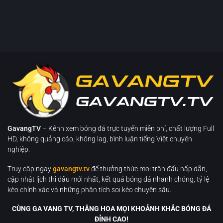
GavangTV
– Kênh xem bóng đá trực tuyến miễn phí, chất lượng Full
HD, không quảng cáo, không lag, bình luận tiếng Việt chuyên
nghiệp.
Truy cập ngay
gavangtv.tv
để thưởng thức mọi trận đấu hấp dẫn,
cập nhật lịch thi đấu mới nhất, kết quả bóng đá nhanh chóng, tỷ lệ
kèo chính xác và những phân tích soi kèo chuyên sâu.
CÙNG GA VANG TV, THĂNG HOA MỌI KHOẢNH KHẮC BÓNG ĐÁ
ĐỈNH CAO!