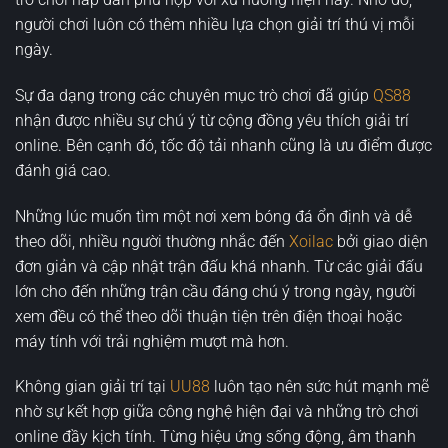
người chơi luôn có thêm nhiều lựa chọn giải trí thú vị mỗi
ngày.
Sự đa dạng trong các chuyên mục trò chơi đã giúp
QS88
nhận được nhiều sự chú ý từ cộng đồng yêu thích giải trí
online. Bên cạnh đó, tốc độ tải nhanh cũng là ưu điểm được
đánh giá cao.
Những lúc muốn tìm một nơi xem bóng đá ổn định và dễ
theo dõi, nhiều người thường nhắc đến
Xoilac
bởi giao diện
đơn giản và cập nhật trận đấu khá nhanh. Từ các giải đấu
lớn cho đến những trận cầu đáng chú ý trong ngày, người
xem đều có thể theo dõi thuận tiện trên điện thoại hoặc
máy tính với trải nghiệm mượt mà hơn.
Không gian giải trí tại
UU88
luôn tạo nên sức hút mạnh mẽ
nhờ sự kết hợp giữa công nghệ hiện đại và những trò chơi
online đầy kịch tính. Từng hiệu ứng sống động, âm thanh