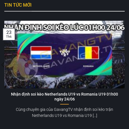
TIN TỨC MỚI
23
Th6
Nhận định soi kèo Netherlands U19 vs Romania U19 01h00
ngày 24/06
Cùng chuyên gia của GavangTV nhận định soi kèo trận
Netherlands U19 vs Romania U19 [...]