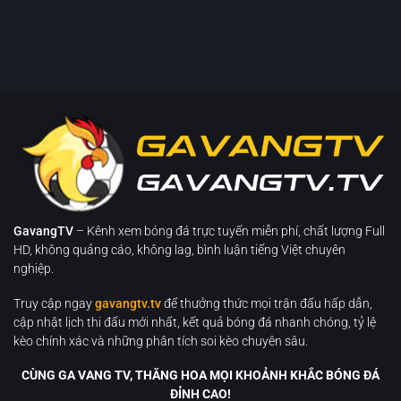
GavangTV
– Kênh xem bóng đá trực tuyến miễn phí, chất lượng Full
HD, không quảng cáo, không lag, bình luận tiếng Việt chuyên
nghiệp.
Truy cập ngay
gavangtv.tv
để thưởng thức mọi trận đấu hấp dẫn,
cập nhật lịch thi đấu mới nhất, kết quả bóng đá nhanh chóng, tỷ lệ
kèo chính xác và những phân tích soi kèo chuyên sâu.
CÙNG GA VANG TV, THĂNG HOA MỌI KHOẢNH KHẮC BÓNG ĐÁ
ĐỈNH CAO!