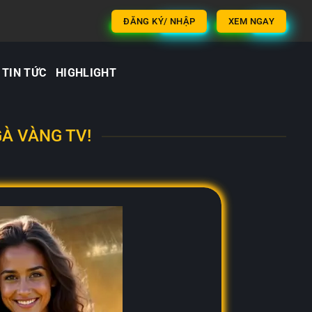
ĐĂNG KÝ/ NHẬP
XEM NGAY
TIN TỨC
HIGHLIGHT
À VÀNG TV!