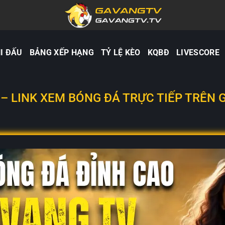
HI ĐẤU
BẢNG XẾP HẠNG
TỶ LỆ KÈO
KQBĐ
LIVESCORE
– LINK XEM BÓNG ĐÁ TRỰC TIẾP TRÊN G