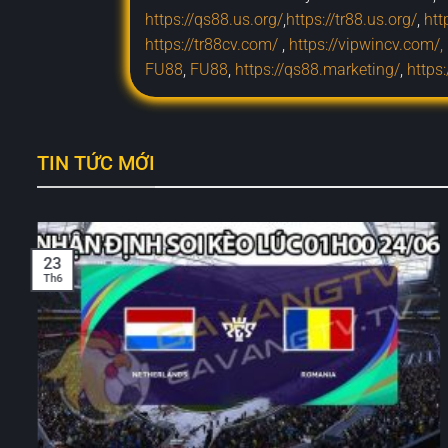
https://qs88.us.org/
,
https://tr88.us.org/
,
htt
https://tr88cv.com/
,
https://vipwincv.com/,
FU88
,
FU88
,
https://qs88.marketing/
,
https
TIN TỨC MỚI
23
Th6