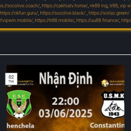
ps://socolive.coach/
,
https://cakhiatv.horse/
,
nk88 ing
,
tr88
,
vip w
https://okfun.guru/
,
https://socolive.black/
,
https://xoilac.green/
://vipwin.mobile/
,
https://tr88.mobile/
,
https://uu88.finance/
,
http
02
Th6