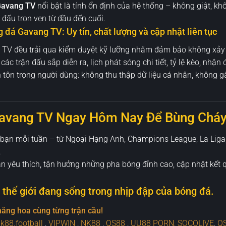
avang TV
nổi bật là tính ổn định của hệ thống – không giật, 
đấu trọn vẹn từ đầu đến cuối.
 đá Gavang TV: Uy tín, chất lượng và cập nhật liên tục
TV đều trải qua kiểm duyệt kỹ lưỡng nhằm đảm bảo không xảy ra
các trận đấu sắp diễn ra, lịch phát sóng chi tiết, tỷ lệ kèo, nhậ
 tôn trọng người dùng: không thu thập dữ liệu cá nhân, không g
Gavang TV Ngay Hôm Nay Để Bùng Chá
bạn mỗi tuần – từ Ngoại Hạng Anh, Champions League, La Liga, 
.
bạn yêu thích, tận hưởng những pha bóng đỉnh cao, cập nhật kế
ả thế giới đang sống trong nhịp đập của bóng đá.
hăng hoa cùng từng trận cầu!
k88.football
,
VIPWIN
,
NK88
,
QS88
,
UU88 PORN
,
SOCOLIVE
,
Q