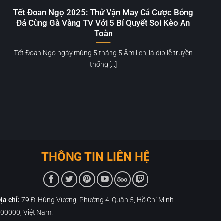
Tết Đoan Ngọ 2025: Thử Vận May Cá Cược Bóng
Đá Cùng Gà Vàng TV Với 5 Bí Quyết Soi Kèo An
Toàn
Tết Đoan Ngọ ngày mùng 5 tháng 5 Âm lịch, là dịp lễ truyền
thống [...]
THÔNG TIN LIÊN HỆ
ịa chỉ:
79 Đ. Hùng Vương, Phường 4, Quận 5, Hồ Chí Minh
00000, Việt Nam.