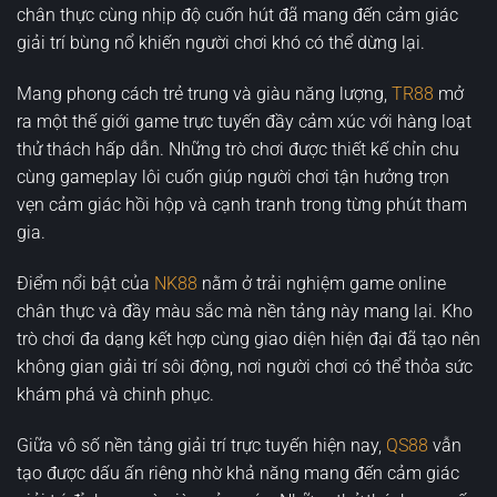
chân thực cùng nhịp độ cuốn hút đã mang đến cảm giác
giải trí bùng nổ khiến người chơi khó có thể dừng lại.
Mang phong cách trẻ trung và giàu năng lượng,
TR88
mở
ra một thế giới game trực tuyến đầy cảm xúc với hàng loạt
thử thách hấp dẫn. Những trò chơi được thiết kế chỉn chu
cùng gameplay lôi cuốn giúp người chơi tận hưởng trọn
vẹn cảm giác hồi hộp và cạnh tranh trong từng phút tham
gia.
Điểm nổi bật của
NK88
nằm ở trải nghiệm game online
chân thực và đầy màu sắc mà nền tảng này mang lại. Kho
trò chơi đa dạng kết hợp cùng giao diện hiện đại đã tạo nên
không gian giải trí sôi động, nơi người chơi có thể thỏa sức
khám phá và chinh phục.
Giữa vô số nền tảng giải trí trực tuyến hiện nay,
QS88
vẫn
tạo được dấu ấn riêng nhờ khả năng mang đến cảm giác