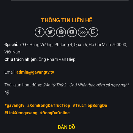
THÔNG TIN LIÊN HỆ
Địa chỉ:
79 Đ. Hùng Vương, Phường 4, Quận 5, Hồ Chí Minh 700000,
Việt Nam.
Chịu trách nhiệm:
Ông Phạm Văn Hiệp
Email:
admin@gavangtv.tv
Thời gian hoạt động:
24h từ Thứ 2 - Chủ Nhật (bao gồm cả ngày nghỉ
lễ)
#gavangtv #XemBongDaTrucTiep #TrucTiepBongDa
#LinkXemgavang #BongDaOnline
BẢN ĐỒ