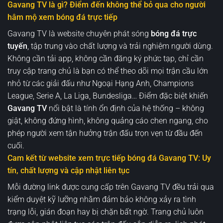
Gavang TV là gì? Điểm đến không thể bỏ qua cho người
hâm mộ xem bóng đá trực tiếp
Gavang TV là website chuyên phát sóng
bóng đá trực
tuyến
, tập trung vào chất lượng và trải nghiệm người dùng.
Không cần tải app, không cần đăng ký phức tạp, chỉ cần
truy cập trang chủ là bạn có thể theo dõi mọi trận cầu lớn
nhỏ từ các giải đấu như Ngoại Hạng Anh, Champions
League, Serie A, La Liga, Bundesliga… Điểm đặc biệt khiến
Gavang TV
nổi bật là tính ổn định của hệ thống – không
giật, không đứng hình, không quảng cáo chen ngang, cho
phép người xem tận hưởng trận đấu trọn vẹn từ đầu đến
cuối.
Cam kết từ website xem trực tiếp bóng đá Gavang TV: Uy
tín, chất lượng và cập nhật liên tục
Mỗi đường link được cung cấp trên Gavang TV đều trải qua
kiểm duyệt kỹ lưỡng nhằm đảm bảo không xảy ra tình
trạng lỗi, gián đoạn hay bị chặn bất ngờ. Trang chủ luôn