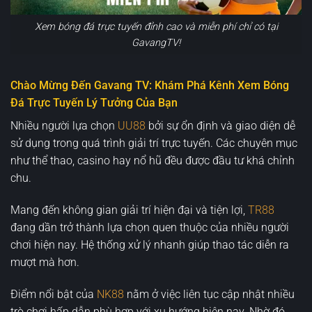
Xem bóng đá trực tuyến đỉnh cao và miễn phí chỉ có tại
GavangTV!
Chào Mừng Đến Gavang TV: Khám Phá Kênh Xem Bóng
Đá Trực Tuyến Lý Tưởng Của Bạn
Nhiều người lựa chọn
UU88
bởi sự ổn định và giao diện dễ
sử dụng trong quá trình giải trí trực tuyến. Các chuyên mục
như thể thao, casino hay nổ hũ đều được đầu tư khá chỉnh
chu.
Mang đến không gian giải trí hiện đại và tiện lợi,
TR88
đang dần trở thành lựa chọn quen thuộc của nhiều người
chơi hiện nay. Hệ thống xử lý nhanh giúp thao tác diễn ra
mượt mà hơn.
Điểm nổi bật của
NK88
nằm ở việc liên tục cập nhật nhiều
trò chơi hấp dẫn phù hợp với xu hướng hiện nay. Nhờ đó,