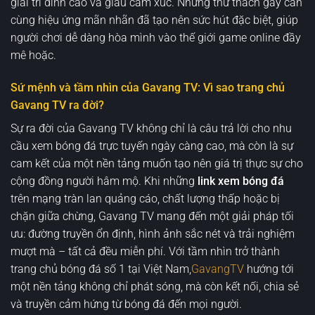
giải trí đỉnh cao và giàu cảm xúc. Những thử thách gay cấn
cùng hiệu ứng mãn nhãn đã tạo nên sức hút đặc biệt, giúp
người chơi dễ dàng hòa mình vào thế giới game online đầy
mê hoặc.
Sứ mệnh và tầm nhìn của Gavang TV: Vì sao trang chủ
Gavang TV ra đời?
Sự ra đời của Gavang TV không chỉ là câu trả lời cho nhu
cầu xem bóng đá trực tuyến ngày càng cao, mà còn là sự
cam kết của một nền tảng muốn tạo nên giá trị thực sự cho
cộng đồng người hâm mộ. Khi những
link xem bóng đá
trên mạng tràn lan quảng cáo, chất lượng thấp hoặc bị
chặn giữa chừng, Gavang TV mang đến một giải pháp tối
ưu: đường truyền ổn định, hình ảnh sắc nét và trải nghiệm
mượt mà – tất cả đều miễn phí. Với tầm nhìn trở thành
trang chủ bóng đá số 1 tại Việt Nam,
GavangTV
hướng tới
một nền tảng không chỉ phát sóng, mà còn kết nối, chia sẻ
và truyền cảm hứng từ bóng đá đến mọi người.