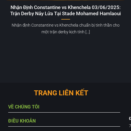
Nhận Định Constantine vs Khenchela 03/06/2025:
Trận Derby Nảy Lửa Tại Stade Mohamed Hamlaoui
Nhận định Constantine vs Khenchela chuẩn bị tinh thần cho
một trận derby kịch tính [...]
TRANG LIÊN KẾT
VỀ CHÚNG TÔI
Đ
ĐIỀU KHOẢN
7