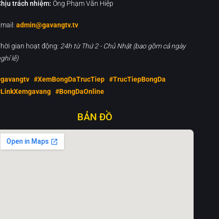
hịu trách nhiệm:
Ông Phạm Văn Hiệp
mail:
admin@gavangtv.tv
hời gian hoạt động:
24h từ Thứ 2 - Chủ Nhật (bao gồm cả ngày
ghỉ lễ)
#gavangtv #XemBongDaTrucTiep #TrucTiepBongDa
#LinkXemgavang #BongDaOnline
BẢN ĐỒ