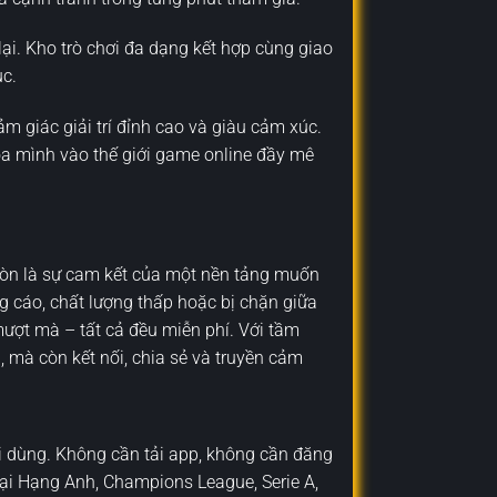
i. Kho trò chơi đa dạng kết hợp cùng giao
ục.
 giác giải trí đỉnh cao và giàu cảm xúc.
òa mình vào thế giới game online đầy mê
 còn là sự cam kết của một nền tảng muốn
g cáo, chất lượng thấp hoặc bị chặn giữa
mượt mà – tất cả đều miễn phí. Với tầm
 mà còn kết nối, chia sẻ và truyền cảm
ời dùng. Không cần tải app, không cần đăng
goại Hạng Anh, Champions League, Serie A,