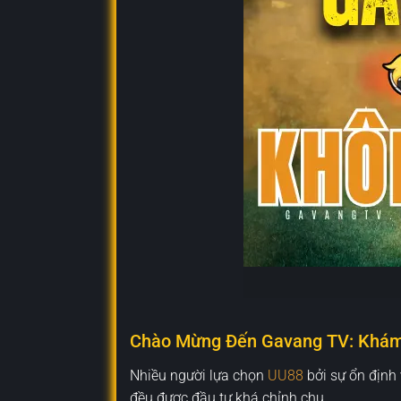
Chào Mừng Đến Gavang TV: Khám
Nhiều người lựa chọn
UU88
bởi sự ổn định 
đều được đầu tư khá chỉnh chu.