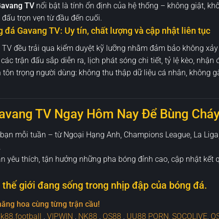
avang TV
nổi bật là tính ổn định của hệ thống – không giật, 
đấu trọn vẹn từ đầu đến cuối.
 đá Gavang TV: Uy tín, chất lượng và cập nhật liên tục
TV đều trải qua kiểm duyệt kỹ lưỡng nhằm đảm bảo không xảy ra
các trận đấu sắp diễn ra, lịch phát sóng chi tiết, tỷ lệ kèo, nhậ
 tôn trọng người dùng: không thu thập dữ liệu cá nhân, không g
Gavang TV Ngay Hôm Nay Để Bùng Chá
bạn mỗi tuần – từ Ngoại Hạng Anh, Champions League, La Liga, 
.
bạn yêu thích, tận hưởng những pha bóng đỉnh cao, cập nhật kế
ả thế giới đang sống trong nhịp đập của bóng đá.
hăng hoa cùng từng trận cầu!
k88.football
,
VIPWIN
,
NK88
,
QS88
,
UU88 PORN
,
SOCOLIVE
,
Q