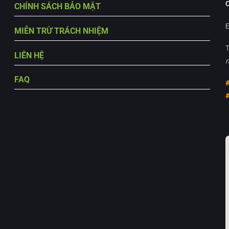
C
CHÍNH SÁCH BẢO MẬT
E
MIỄN TRỪ TRÁCH NHIỆM
T
LIÊN HỆ
n
FAQ