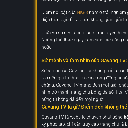
Điểm nổi bật của
NK88
nằm ở trải nghiệm 
diện hiện đại đã tạo nên không gian giải tr
Giữa vô số nền tảng giải trí trực tuyến hiện
Những thử thách gay cấn cùng hiệu ứng mã
hoặc.
Sứ mệnh và tầm nhìn của Gavang TV: 
Sự ra đời của Gavang TV không chỉ là câu 
tạo nên giá trị thực sự cho cộng đồng ng
chừng, Gavang TV mang đến một giải pháp t
nhìn trở thành trang chủ bóng đá số 1 tại 
hứng từ bóng đá đến mọi người.
Gavang TV là gì? Điểm đến không thể
Gavang TV là website chuyên phát sóng
bó
ký phức tạp, chỉ cần truy cập trang chủ là