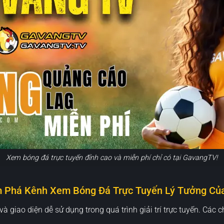
Xem bóng đá trực tuyến đỉnh cao và miễn phí chỉ có tại GavangTV!
 Phá Kênh Xem Bóng Đá Trực Tuyến Lý Tưởng Củ
và giao diện dễ sử dụng trong quá trình giải trí trực tuyến. Các