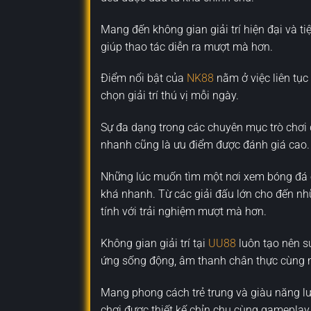
Mang đến không gian giải trí hiện đại và tiệ
giúp thao tác diễn ra mượt mà hơn.
Điểm nổi bật của
NK88
nằm ở việc liên tục
chọn giải trí thú vị mỗi ngày.
Sự đa dạng trong các chuyên mục trò chơi
nhanh cũng là ưu điểm được đánh giá cao.
Những lúc muốn tìm một nơi xem bóng đá ổ
khá nhanh. Từ các giải đấu lớn cho đến nhữ
tính với trải nghiệm mượt mà hơn.
Không gian giải trí tại
UU88
luôn tạo nên s
ứng sống động, âm thanh chân thực cùng nh
Mang phong cách trẻ trung và giàu năng l
chơi được thiết kế chỉn chu cùng gameplay 