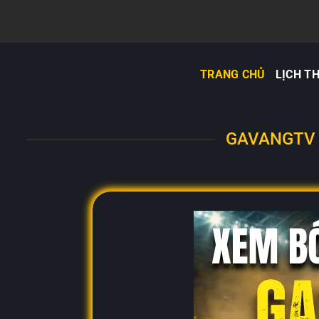
Bỏ
qua
nội
dung
TRANG CHỦ
LỊCH T
GAVANGTV 