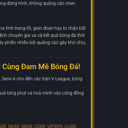
không đứng hình, không quảng cáo chen
 tình trạng lỗi, gián đoạn hay bị chặn bất
n định chuyên gia và cả kết quả bóng đá thời
ây phiền nhiễu bởi quảng cáo gây khó chịu,
y Cùng Đam Mê Bóng Đá!
Serie A cho đến các trận V-League, bóng
t quả từng phút và hoà mình vào cộng đồng
S88
,
NK88
,
NK88
,
QS88
,
VIPWIN
,
UU88
,