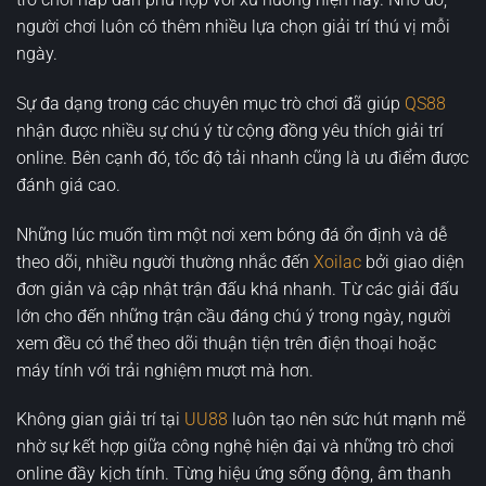
người chơi luôn có thêm nhiều lựa chọn giải trí thú vị mỗi
ngày.
Sự đa dạng trong các chuyên mục trò chơi đã giúp
QS88
nhận được nhiều sự chú ý từ cộng đồng yêu thích giải trí
online. Bên cạnh đó, tốc độ tải nhanh cũng là ưu điểm được
đánh giá cao.
Những lúc muốn tìm một nơi xem bóng đá ổn định và dễ
theo dõi, nhiều người thường nhắc đến
Xoilac
bởi giao diện
đơn giản và cập nhật trận đấu khá nhanh. Từ các giải đấu
lớn cho đến những trận cầu đáng chú ý trong ngày, người
xem đều có thể theo dõi thuận tiện trên điện thoại hoặc
máy tính với trải nghiệm mượt mà hơn.
Không gian giải trí tại
UU88
luôn tạo nên sức hút mạnh mẽ
nhờ sự kết hợp giữa công nghệ hiện đại và những trò chơi
online đầy kịch tính. Từng hiệu ứng sống động, âm thanh