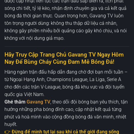
được cập nhật liên tục các trận đấu sắp diễn ra, lịch phát
sóng chi tiết, tỷ lệ kèo, nhận định chuyên gia và cả kết quả
bóng đá thời gian thực. Quan trọng hơn, Gavang TV luôn
tôn trọng người dùng: không thu thập dữ liệu cá nhân,
không gây phiền nhiễu bởi quảng cáo gây khó chịu, và nói
không với nội dung giả mạo.
Hãy Truy Cập Trang Chủ Gavang TV Ngay Hôm
Nay Để Bùng Cháy Cùng Đam Mê Bóng Đá!
Hàng ngàn trận đấu hấp dẫn đang chờ đợi bạn mỗi tuần –
từ Ngoại Hạng Anh, Champions League, La Liga, Serie A
cho đến các trận V-League, bóng đá khu vực và đội tuyển
quốc gia Việt Nam.
Ghé thăm
Gavang TV
, theo dõi đội bóng bạn yêu thích, tận
hưởng những pha bóng đỉnh cao, cập nhật kết quả từng
phút và hoà mình vào cộng đồng bóng đá văn minh, nhiệt
huyết.
👉 Đừng để mình tụt lại sau khi cả thế giới đang sống