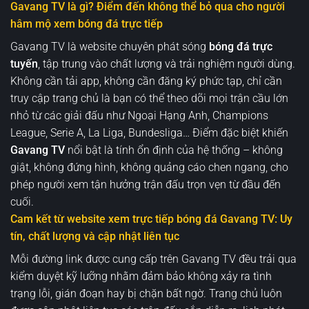
Gavang TV là gì? Điểm đến không thể bỏ qua cho người
hâm mộ xem bóng đá trực tiếp
Gavang TV là website chuyên phát sóng
bóng đá trực
tuyến
, tập trung vào chất lượng và trải nghiệm người dùng.
Không cần tải app, không cần đăng ký phức tạp, chỉ cần
truy cập trang chủ là bạn có thể theo dõi mọi trận cầu lớn
nhỏ từ các giải đấu như Ngoại Hạng Anh, Champions
League, Serie A, La Liga, Bundesliga… Điểm đặc biệt khiến
Gavang TV
nổi bật là tính ổn định của hệ thống – không
giật, không đứng hình, không quảng cáo chen ngang, cho
phép người xem tận hưởng trận đấu trọn vẹn từ đầu đến
cuối.
Cam kết từ website xem trực tiếp bóng đá Gavang TV: Uy
tín, chất lượng và cập nhật liên tục
Mỗi đường link được cung cấp trên Gavang TV đều trải qua
kiểm duyệt kỹ lưỡng nhằm đảm bảo không xảy ra tình
trạng lỗi, gián đoạn hay bị chặn bất ngờ. Trang chủ luôn