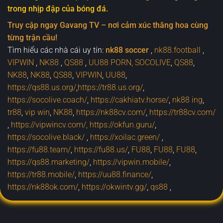
trong nhịp đập của bóng đá.
Truy cập ngay Gavang TV – nơi cảm xúc thăng hoa cùng
từng trận cầu!
Tìm hiểu các nhà cái uy tín:
nk88 soccer
,
nk88.football
,
VIPWIN
,
NK88
,
QS88
,
UU88 PORN
,
SOCOLIVE
,
QS88
,
NK88
,
NK88
,
QS88
,
VIPWIN
,
UU88
,
https://qs88.us.org/
,
https://tr88.us.org/
,
https://socolive.coach/
,
https://cakhiatv.horse/
,
nk88 ing
,
tr88
,
vip win
,
NK88
,
https://nk88cv.com/
,
https://tr88cv.com/
,
https://vipwincv.com/,
https://okfun.guru/
,
https://socolive.black/
,
https://xoilac.green/
,
https://fu88.team/
,
https://fu88.us/
,
FU88
,
FU88
,
FU88
,
https://qs88.marketing/
,
https://vipwin.mobile/
,
https://tr88.mobile/
,
https://uu88.finance/
,
https://nk88ok.com/
,
https://okwintv.gg/
,
qs88
,