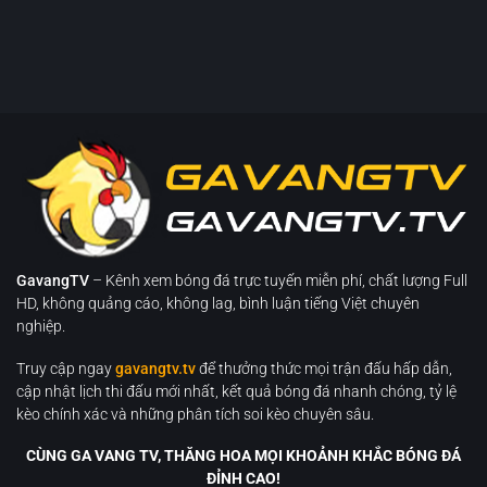
GavangTV
– Kênh xem bóng đá trực tuyến miễn phí, chất lượng Full
HD, không quảng cáo, không lag, bình luận tiếng Việt chuyên
nghiệp.
Truy cập ngay
gavangtv.tv
để thưởng thức mọi trận đấu hấp dẫn,
cập nhật lịch thi đấu mới nhất, kết quả bóng đá nhanh chóng, tỷ lệ
kèo chính xác và những phân tích soi kèo chuyên sâu.
CÙNG GA VANG TV, THĂNG HOA MỌI KHOẢNH KHẮC BÓNG ĐÁ
ĐỈNH CAO!