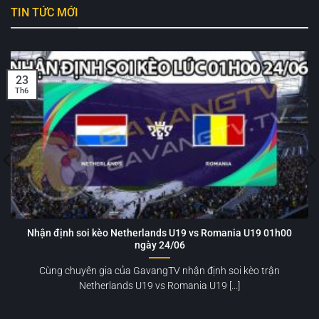
TIN TỨC MỚI
23
Th6
Nhận định soi kèo Netherlands U19 vs Romania U19 01h00
ngày 24/06
Cùng chuyên gia của GavangTV nhận định soi kèo trận
Netherlands U19 vs Romania U19 [...]