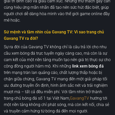
giải trí đỉnh cao và giàu cảm xúc. Những thử thách gay cấn
cùng hiệu ứng mãn nhãn đã tạo nên sức hút đặc biệt, giúp
người chơi dễ dàng hòa mình vào thế giới game online đầy
mê hoặc.
Sứ mệnh và tầm nhìn của Gavang TV: Vì sao trang chủ
Gavang TV ra đời?
Sự ra đời của Gavang TV không chỉ là câu trả lời cho nhu
cầu xem bóng đá trực tuyến ngày càng cao, mà còn là sự
cam kết của một nền tảng muốn tạo nên giá trị thực sự cho
cộng đồng người hâm mộ. Khi những
link xem bóng đá
trên mạng tràn lan quảng cáo, chất lượng thấp hoặc bị
chặn giữa chừng, Gavang TV mang đến một giải pháp tối
ưu: đường truyền ổn định, hình ảnh sắc nét và trải nghiệm
mượt mà – tất cả đều miễn phí. Với tầm nhìn trở thành
trang chủ bóng đá số 1 tại Việt Nam,
GavangTV
hướng tới
một nền tảng không chỉ phát sóng, mà còn kết nối, chia sẻ
và truyền cảm hứng từ bóng đá đến mọi người.