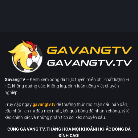
GavangTV
– Kênh xem bóng đá trực tuyến miễn phí, chất lượng Full
HD, không quảng cáo, không lag, bình luận tiếng Việt chuyên
nghiệp.
Truy cập ngay
gavangtv.tv
để thưởng thức mọi trận đấu hấp dẫn,
cập nhật lịch thi đấu mới nhất, kết quả bóng đá nhanh chóng, tỷ lệ
kèo chính xác và những phân tích soi kèo chuyên sâu.
CÙNG GA VANG TV, THĂNG HOA MỌI KHOẢNH KHẮC BÓNG ĐÁ
ĐỈNH CAO!