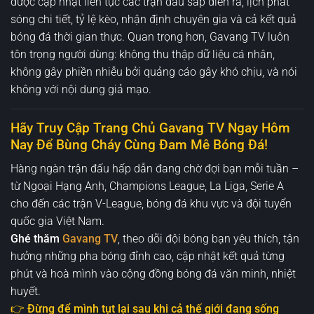
được cập nhật liên tục các trận đấu sắp diễn ra, lịch phát
sóng chi tiết, tỷ lệ kèo, nhận định chuyên gia và cả kết quả
bóng đá thời gian thực. Quan trọng hơn, Gavang TV luôn
tôn trọng người dùng: không thu thập dữ liệu cá nhân,
không gây phiền nhiễu bởi quảng cáo gây khó chịu, và nói
không với nội dung giả mạo.
Hãy Truy Cập Trang Chủ Gavang TV Ngay Hôm
Nay Để Bùng Cháy Cùng Đam Mê Bóng Đá!
Hàng ngàn trận đấu hấp dẫn đang chờ đợi bạn mỗi tuần –
từ Ngoại Hạng Anh, Champions League, La Liga, Serie A
cho đến các trận V-League, bóng đá khu vực và đội tuyển
quốc gia Việt Nam.
Ghé thăm
Gavang TV
, theo dõi đội bóng bạn yêu thích, tận
hưởng những pha bóng đỉnh cao, cập nhật kết quả từng
phút và hoà mình vào cộng đồng bóng đá văn minh, nhiệt
huyết.
👉 Đừng để mình tụt lại sau khi cả thế giới đang sống