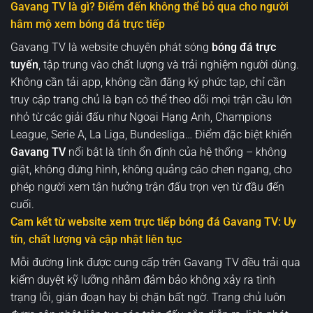
Gavang TV là gì? Điểm đến không thể bỏ qua cho người
hâm mộ xem bóng đá trực tiếp
Gavang TV là website chuyên phát sóng
bóng đá trực
tuyến
, tập trung vào chất lượng và trải nghiệm người dùng.
Không cần tải app, không cần đăng ký phức tạp, chỉ cần
truy cập trang chủ là bạn có thể theo dõi mọi trận cầu lớn
nhỏ từ các giải đấu như Ngoại Hạng Anh, Champions
League, Serie A, La Liga, Bundesliga… Điểm đặc biệt khiến
Gavang TV
nổi bật là tính ổn định của hệ thống – không
giật, không đứng hình, không quảng cáo chen ngang, cho
phép người xem tận hưởng trận đấu trọn vẹn từ đầu đến
cuối.
Cam kết từ website xem trực tiếp bóng đá Gavang TV: Uy
tín, chất lượng và cập nhật liên tục
Mỗi đường link được cung cấp trên Gavang TV đều trải qua
kiểm duyệt kỹ lưỡng nhằm đảm bảo không xảy ra tình
trạng lỗi, gián đoạn hay bị chặn bất ngờ. Trang chủ luôn