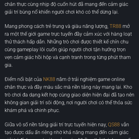
chân thực cùng nhịp độ cuốn hút đã mang đến cảm giác
giải trí bùng nổ khiến người chơi khó có thể dừng lại.
Mang phong cách trẻ trung và giàu năng lượng,
TR88
mở
ra một thế giới game trực tuyến đầy cảm xúc với hàng loạt
thử thách hấp dẫn. Những trò chơi được thiết kế chỉn chu
cùng gameplay lôi cuốn giúp người chơi tận hưởng trọn
vẹn cảm giác hồi hộp và cạnh tranh trong từng phút tham
gia.
Điểm nổi bật của
NK88
nằm ở trải nghiệm game online
chân thực và đầy màu sắc mà nền tảng này mang lại. Kho
trò chơi đa dạng kết hợp cùng giao diện hiện đại đã tạo nên
không gian giải trí sôi động, nơi người chơi có thể thỏa sức
khám phá và chinh phục.
Giữa vô số nền tảng giải trí trực tuyến hiện nay,
QS88
vẫn
tạo được dấu ấn riêng nhờ khả năng mang đến cảm giác