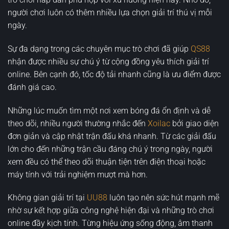
người chơi luôn có thêm nhiều lựa chọn giải trí thú vị mỗi
ngày.
Sự đa dạng trong các chuyên mục trò chơi đã giúp
QS88
nhận được nhiều sự chú ý từ cộng đồng yêu thích giải trí
online. Bên cạnh đó, tốc độ tải nhanh cũng là ưu điểm được
đánh giá cao.
Những lúc muốn tìm một nơi xem bóng đá ổn định và dễ
theo dõi, nhiều người thường nhắc đến
Xoilac
bởi giao diện
đơn giản và cập nhật trận đấu khá nhanh. Từ các giải đấu
lớn cho đến những trận cầu đáng chú ý trong ngày, người
xem đều có thể theo dõi thuận tiện trên điện thoại hoặc
máy tính với trải nghiệm mượt mà hơn.
Không gian giải trí tại
UU88
luôn tạo nên sức hút mạnh mẽ
nhờ sự kết hợp giữa công nghệ hiện đại và những trò chơi
online đầy kịch tính. Từng hiệu ứng sống động, âm thanh