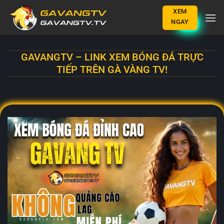
Bỏ
XEM
qua
NGAY
nội
dung
GAVANGTV – LINK XEM BÓNG ĐÁ TRỰC
TIẾP TRÊN GÀ VÀNG TV!