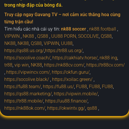
trong nhịp đập của bóng đá.
Truy cập ngay Gavang TV – nơi cảm xúc thăng hoa cùng
từng trận cầu!
Tìm hiểu các nhà cái uy tín:
nk88 soccer
,
nk88.football
,
VIPWIN
,
NK88
,
QS88
,
UU88 PORN
,
SOCOLIVE
,
QS88
,
NK88
,
NK88
,
QS88
,
VIPWIN
,
UU88
,
https://qs88.us.org/
,
https://tr88.us.org/
,
https://socolive.coach/
,
https://cakhiatv.horse/
,
nk88 ing
,
tr88
,
vip win
,
NK88
,
https://nk88cv.com/
,
https://tr88cv.com/
,
https://vipwincv.com/,
https://okfun.guru/
,
https://socolive.black/
,
https://xoilac.green/
,
https://fu88.team/
,
https://fu88.us/
,
FU88
,
FU88
,
FU88
,
https://qs88.marketing/
,
https://vipwin.mobile/
,
https://tr88.mobile/
,
https://uu88.finance/
,
https://nk88ok.com/
,
https://okwintv.gg/
,
qs88
,