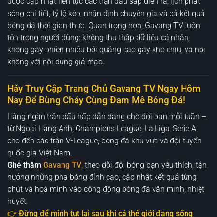
được cập nhật liên tục các trận đấu sắp diễn ra, lịch phát
sóng chi tiết, tỷ lệ kèo, nhận định chuyên gia và cả kết quả
bóng đá thời gian thực. Quan trọng hơn, Gavang TV luôn
tôn trọng người dùng: không thu thập dữ liệu cá nhân,
không gây phiền nhiễu bởi quảng cáo gây khó chịu, và nói
không với nội dung giả mạo.
Hãy Truy Cập Trang Chủ Gavang TV Ngay Hôm
Nay Để Bùng Cháy Cùng Đam Mê Bóng Đá!
Hàng ngàn trận đấu hấp dẫn đang chờ đợi bạn mỗi tuần –
từ Ngoại Hạng Anh, Champions League, La Liga, Serie A
cho đến các trận V-League, bóng đá khu vực và đội tuyển
quốc gia Việt Nam.
Ghé thăm
Gavang TV
, theo dõi đội bóng bạn yêu thích, tận
hưởng những pha bóng đỉnh cao, cập nhật kết quả từng
phút và hoà mình vào cộng đồng bóng đá văn minh, nhiệt
huyết.
👉 Đừng để mình tụt lại sau khi cả thế giới đang sống