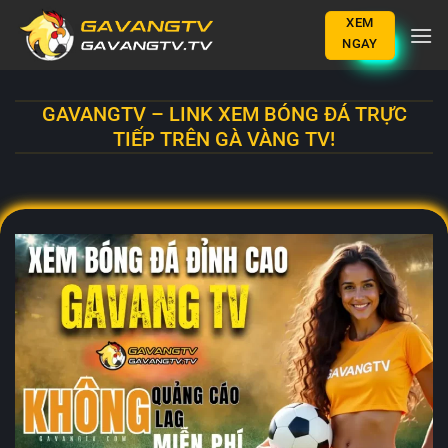
Bỏ
XEM
qua
NGAY
nội
dung
GAVANGTV – LINK XEM BÓNG ĐÁ TRỰC
TIẾP TRÊN GÀ VÀNG TV!