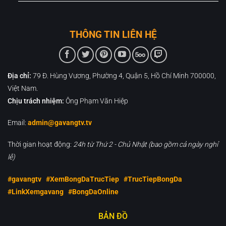
THÔNG TIN LIÊN HỆ
Địa chỉ:
79 Đ. Hùng Vương, Phường 4, Quận 5, Hồ Chí Minh 700000,
Việt Nam.
Chịu trách nhiệm:
Ông Phạm Văn Hiệp
Email:
admin@gavangtv.tv
Thời gian hoạt động:
24h từ Thứ 2 - Chủ Nhật (bao gồm cả ngày nghỉ
lễ)
#gavangtv #XemBongDaTrucTiep #TrucTiepBongDa
#LinkXemgavang #BongDaOnline
BẢN ĐỒ