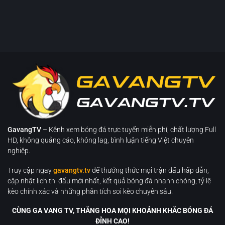
GavangTV
– Kênh xem bóng đá trực tuyến miễn phí, chất lượng Full
HD, không quảng cáo, không lag, bình luận tiếng Việt chuyên
nghiệp.
Truy cập ngay
gavangtv.tv
để thưởng thức mọi trận đấu hấp dẫn,
cập nhật lịch thi đấu mới nhất, kết quả bóng đá nhanh chóng, tỷ lệ
kèo chính xác và những phân tích soi kèo chuyên sâu.
CÙNG GA VANG TV, THĂNG HOA MỌI KHOẢNH KHẮC BÓNG ĐÁ
ĐỈNH CAO!