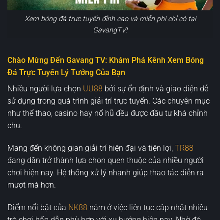
Xem bóng đá trực tuyến đỉnh cao và miễn phí chỉ có tại
GavangTV!
Chào Mừng Đến Gavang TV: Khám Phá Kênh Xem Bóng
Đá Trực Tuyến Lý Tưởng Của Bạn
Nhiều người lựa chọn
UU88
bởi sự ổn định và giao diện dễ
sử dụng trong quá trình giải trí trực tuyến. Các chuyên mục
như thể thao, casino hay nổ hũ đều được đầu tư khá chỉnh
chu.
Mang đến không gian giải trí hiện đại và tiện lợi,
TR88
đang dần trở thành lựa chọn quen thuộc của nhiều người
chơi hiện nay. Hệ thống xử lý nhanh giúp thao tác diễn ra
mượt mà hơn.
Điểm nổi bật của
NK88
nằm ở việc liên tục cập nhật nhiều
trò chơi hấp dẫn phù hợp với xu hướng hiện nay. Nhờ đó,