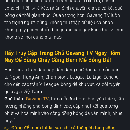
được cập nhật liên tục các trận đấu sắp diễn ra, lịch phát
sóng chi tiết, tỷ lệ kèo, nhận định chuyên gia và cả kết quả
bóng đá thời gian thực. Quan trọng hơn, Gavang TV luôn
tôn trọng người dùng: không thu thập dữ liệu cá nhân,
không gây phiền nhiễu bởi quảng cáo gây khó chịu, và nói
không với nội dung giả mạo.
Hãy Truy Cập Trang Chủ Gavang TV Ngay Hôm
Nay Để Bùng Cháy Cùng Đam Mê Bóng Đá!
Hàng ngàn trận đấu hấp dẫn đang chờ đợi bạn mỗi tuần –
từ Ngoại Hạng Anh, Champions League, La Liga, Serie A
cho đến các trận V-League, bóng đá khu vực và đội tuyển
quốc gia Việt Nam.
Ghé thăm
Gavang TV
, theo dõi đội bóng bạn yêu thích, tận
hưởng những pha bóng đỉnh cao, cập nhật kết quả từng
phút và hoà mình vào cộng đồng bóng đá văn minh, nhiệt
huyết.
👉 Đừng để mình tụt lại sau khi cả thế giới đang sống