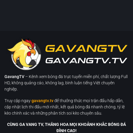
GavangTV
– Kênh xem bóng đá trực tuyến miễn phí, chất lượng Full
HD, không quảng cáo, không lag, bình luận tiếng Việt chuyên
nghiệp.
Truy cập ngay
gavangtv.tv
để thưởng thức mọi trận đấu hấp dẫn,
cập nhật lịch thi đấu mới nhất, kết quả bóng đá nhanh chóng, tỷ lệ
kèo chính xác và những phân tích soi kèo chuyên sâu.
CÙNG GA VANG TV, THĂNG HOA MỌI KHOẢNH KHẮC BÓNG ĐÁ
ĐỈNH CAO!