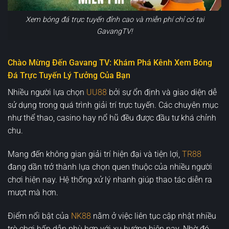
Xem bóng đá trực tuyến đỉnh cao và miễn phí chỉ có tại
GavangTV!
Chào Mừng Đến Gavang TV: Khám Phá Kênh Xem Bóng
Đá Trực Tuyến Lý Tưởng Của Bạn
Nhiều người lựa chọn
UU88
bởi sự ổn định và giao diện dễ
sử dụng trong quá trình giải trí trực tuyến. Các chuyên mục
như thể thao, casino hay nổ hũ đều được đầu tư khá chỉnh
chu.
Mang đến không gian giải trí hiện đại và tiện lợi,
TR88
đang dần trở thành lựa chọn quen thuộc của nhiều người
chơi hiện nay. Hệ thống xử lý nhanh giúp thao tác diễn ra
mượt mà hơn.
Điểm nổi bật của
NK88
nằm ở việc liên tục cập nhật nhiều
trò chơi hấp dẫn phù hợp với xu hướng hiện nay. Nhờ đó,