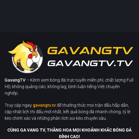
GavangTV
– Kênh xem bóng đá trực tuyến miễn phí, chất lượng Full
HD, không quảng cáo, không lag, bình luận tiếng Việt chuyên
nghiệp.
Truy cập ngay
gavangtv.tv
để thưởng thức mọi trận đấu hấp dẫn,
cập nhật lịch thi đấu mới nhất, kết quả bóng đá nhanh chóng, tỷ lệ
kèo chính xác và những phân tích soi kèo chuyên sâu.
CÙNG GA VANG TV, THĂNG HOA MỌI KHOẢNH KHẮC BÓNG ĐÁ
ĐỈNH CAO!