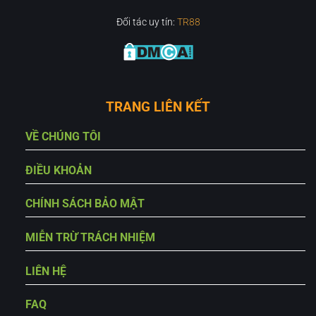
Đối tác uy tín:
TR88
TRANG LIÊN KẾT
VỀ CHÚNG TÔI
ĐIỀU KHOẢN
CHÍNH SÁCH BẢO MẬT
MIỄN TRỪ TRÁCH NHIỆM
LIÊN HỆ
FAQ