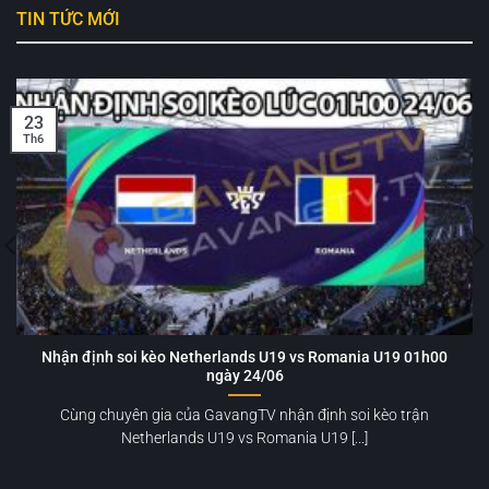
TIN TỨC MỚI
23
Th6
Nhận định soi kèo Netherlands U19 vs Romania U19 01h00
ngày 24/06
Cùng chuyên gia của GavangTV nhận định soi kèo trận
Netherlands U19 vs Romania U19 [...]