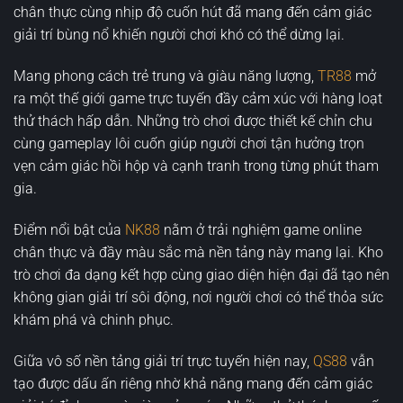
chân thực cùng nhịp độ cuốn hút đã mang đến cảm giác
giải trí bùng nổ khiến người chơi khó có thể dừng lại.
Mang phong cách trẻ trung và giàu năng lượng,
TR88
mở
ra một thế giới game trực tuyến đầy cảm xúc với hàng loạt
thử thách hấp dẫn. Những trò chơi được thiết kế chỉn chu
cùng gameplay lôi cuốn giúp người chơi tận hưởng trọn
vẹn cảm giác hồi hộp và cạnh tranh trong từng phút tham
gia.
Điểm nổi bật của
NK88
nằm ở trải nghiệm game online
chân thực và đầy màu sắc mà nền tảng này mang lại. Kho
trò chơi đa dạng kết hợp cùng giao diện hiện đại đã tạo nên
không gian giải trí sôi động, nơi người chơi có thể thỏa sức
khám phá và chinh phục.
Giữa vô số nền tảng giải trí trực tuyến hiện nay,
QS88
vẫn
tạo được dấu ấn riêng nhờ khả năng mang đến cảm giác