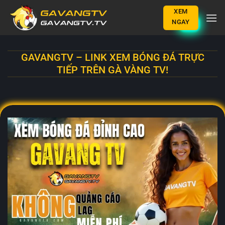
Bỏ
XEM
qua
NGAY
nội
dung
GAVANGTV – LINK XEM BÓNG ĐÁ TRỰC
TIẾP TRÊN GÀ VÀNG TV!