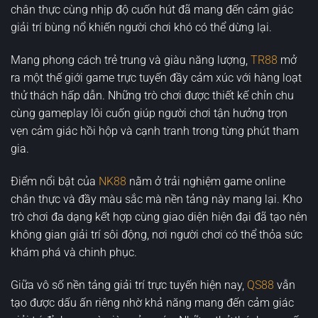
chân thực cùng nhịp độ cuốn hút đã mang đến cảm giác
giải trí bùng nổ khiến người chơi khó có thể dừng lại.
Mang phong cách trẻ trung và giàu năng lượng,
TR88
mở
ra một thế giới game trực tuyến đầy cảm xúc với hàng loạt
thử thách hấp dẫn. Những trò chơi được thiết kế chỉn chu
cùng gameplay lôi cuốn giúp người chơi tận hưởng trọn
vẹn cảm giác hồi hộp và cạnh tranh trong từng phút tham
gia.
Điểm nổi bật của
NK88
nằm ở trải nghiệm game online
chân thực và đầy màu sắc mà nền tảng này mang lại. Kho
trò chơi đa dạng kết hợp cùng giao diện hiện đại đã tạo nên
không gian giải trí sôi động, nơi người chơi có thể thỏa sức
khám phá và chinh phục.
Giữa vô số nền tảng giải trí trực tuyến hiện nay,
QS88
vẫn
tạo được dấu ấn riêng nhờ khả năng mang đến cảm giác