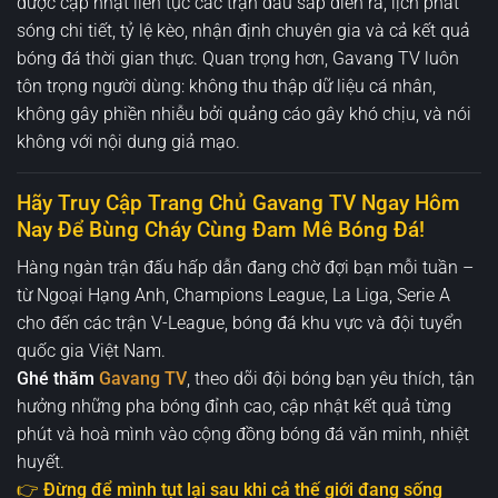
được cập nhật liên tục các trận đấu sắp diễn ra, lịch phát
sóng chi tiết, tỷ lệ kèo, nhận định chuyên gia và cả kết quả
bóng đá thời gian thực. Quan trọng hơn, Gavang TV luôn
tôn trọng người dùng: không thu thập dữ liệu cá nhân,
không gây phiền nhiễu bởi quảng cáo gây khó chịu, và nói
không với nội dung giả mạo.
Hãy Truy Cập Trang Chủ Gavang TV Ngay Hôm
Nay Để Bùng Cháy Cùng Đam Mê Bóng Đá!
Hàng ngàn trận đấu hấp dẫn đang chờ đợi bạn mỗi tuần –
từ Ngoại Hạng Anh, Champions League, La Liga, Serie A
cho đến các trận V-League, bóng đá khu vực và đội tuyển
quốc gia Việt Nam.
Ghé thăm
Gavang TV
, theo dõi đội bóng bạn yêu thích, tận
hưởng những pha bóng đỉnh cao, cập nhật kết quả từng
phút và hoà mình vào cộng đồng bóng đá văn minh, nhiệt
huyết.
👉 Đừng để mình tụt lại sau khi cả thế giới đang sống