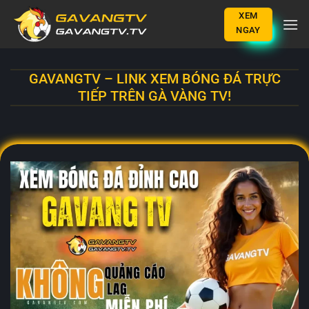
Bỏ
XEM
qua
NGAY
nội
dung
GAVANGTV – LINK XEM BÓNG ĐÁ TRỰC
TIẾP TRÊN GÀ VÀNG TV!