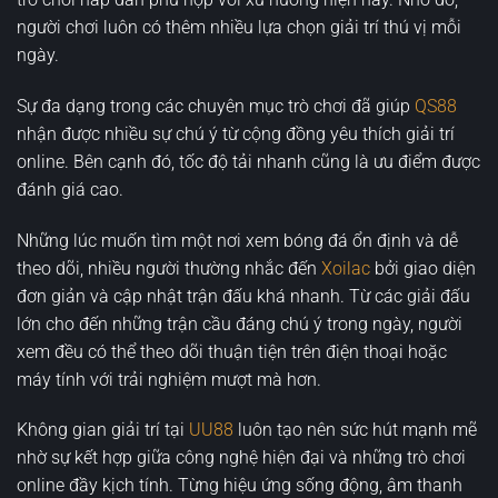
người chơi luôn có thêm nhiều lựa chọn giải trí thú vị mỗi
ngày.
Sự đa dạng trong các chuyên mục trò chơi đã giúp
QS88
nhận được nhiều sự chú ý từ cộng đồng yêu thích giải trí
online. Bên cạnh đó, tốc độ tải nhanh cũng là ưu điểm được
đánh giá cao.
Những lúc muốn tìm một nơi xem bóng đá ổn định và dễ
theo dõi, nhiều người thường nhắc đến
Xoilac
bởi giao diện
đơn giản và cập nhật trận đấu khá nhanh. Từ các giải đấu
lớn cho đến những trận cầu đáng chú ý trong ngày, người
xem đều có thể theo dõi thuận tiện trên điện thoại hoặc
máy tính với trải nghiệm mượt mà hơn.
Không gian giải trí tại
UU88
luôn tạo nên sức hút mạnh mẽ
nhờ sự kết hợp giữa công nghệ hiện đại và những trò chơi
online đầy kịch tính. Từng hiệu ứng sống động, âm thanh