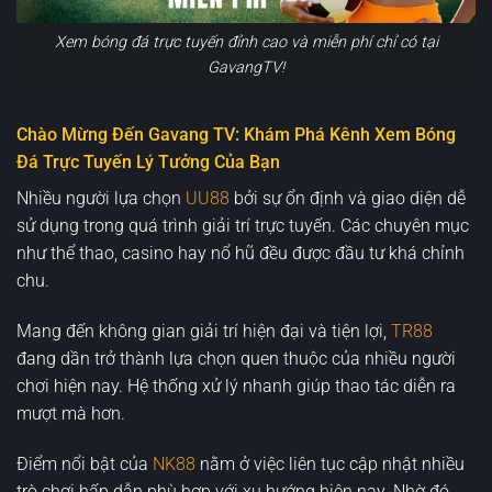
Xem bóng đá trực tuyến đỉnh cao và miễn phí chỉ có tại
GavangTV!
Chào Mừng Đến Gavang TV: Khám Phá Kênh Xem Bóng
Đá Trực Tuyến Lý Tưởng Của Bạn
Nhiều người lựa chọn
UU88
bởi sự ổn định và giao diện dễ
sử dụng trong quá trình giải trí trực tuyến. Các chuyên mục
như thể thao, casino hay nổ hũ đều được đầu tư khá chỉnh
chu.
Mang đến không gian giải trí hiện đại và tiện lợi,
TR88
đang dần trở thành lựa chọn quen thuộc của nhiều người
chơi hiện nay. Hệ thống xử lý nhanh giúp thao tác diễn ra
mượt mà hơn.
Điểm nổi bật của
NK88
nằm ở việc liên tục cập nhật nhiều
trò chơi hấp dẫn phù hợp với xu hướng hiện nay. Nhờ đó,