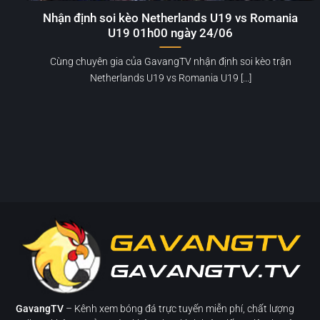
Nhận định soi kèo Netherlands U19 vs Romania
U19 01h00 ngày 24/06
Cùng chuyên gia của GavangTV nhận định soi kèo trận
Netherlands U19 vs Romania U19 [...]
GavangTV
– Kênh xem bóng đá trực tuyến miễn phí, chất lượng