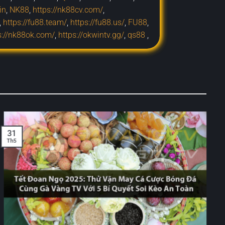
in
,
NK88
,
https://nk88cv.com/
,
,
https://fu88.team/
,
https://fu88.us/
,
FU88
,
s://nk88ok.com/
,
https://okwintv.gg/
,
qs88
,
31
Th5