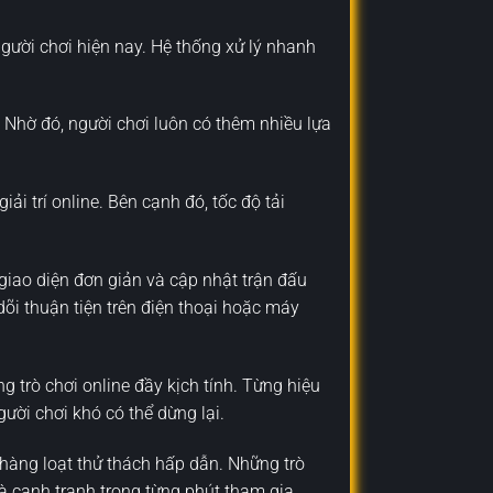
gười chơi hiện nay. Hệ thống xử lý nhanh
. Nhờ đó, người chơi luôn có thêm nhiều lựa
ải trí online. Bên cạnh đó, tốc độ tải
giao diện đơn giản và cập nhật trận đấu
õi thuận tiện trên điện thoại hoặc máy
 trò chơi online đầy kịch tính. Từng hiệu
ười chơi khó có thể dừng lại.
hàng loạt thử thách hấp dẫn. Những trò
à cạnh tranh trong từng phút tham gia.