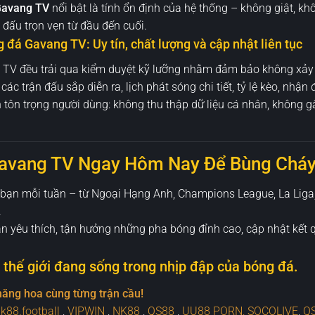
avang TV
nổi bật là tính ổn định của hệ thống – không giật, 
đấu trọn vẹn từ đầu đến cuối.
 đá Gavang TV: Uy tín, chất lượng và cập nhật liên tục
TV đều trải qua kiểm duyệt kỹ lưỡng nhằm đảm bảo không xảy ra
các trận đấu sắp diễn ra, lịch phát sóng chi tiết, tỷ lệ kèo, nhậ
 tôn trọng người dùng: không thu thập dữ liệu cá nhân, không g
Gavang TV Ngay Hôm Nay Để Bùng Chá
bạn mỗi tuần – từ Ngoại Hạng Anh, Champions League, La Liga, 
.
bạn yêu thích, tận hưởng những pha bóng đỉnh cao, cập nhật kế
ả thế giới đang sống trong nhịp đập của bóng đá.
hăng hoa cùng từng trận cầu!
k88.football
,
VIPWIN
,
NK88
,
QS88
,
UU88 PORN
,
SOCOLIVE
,
Q