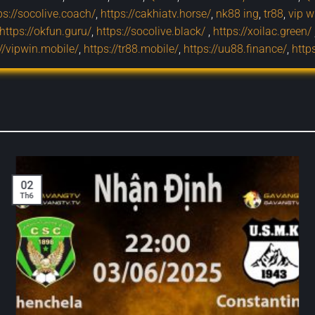
ps://socolive.coach/
,
https://cakhiatv.horse/
,
nk88 ing
,
tr88
,
vip w
https://okfun.guru/
,
https://socolive.black/
,
https://xoilac.green/
://vipwin.mobile/
,
https://tr88.mobile/
,
https://uu88.finance/
,
http
02
Th6