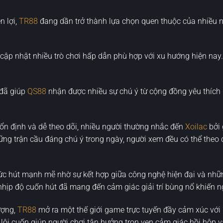
n lợi,
TR88
đang dần trở thành lựa chọn quen thuộc của nhiều n
 cập nhật nhiều trò chơi hấp dẫn phù hợp với xu hướng hiện nay
 đã giúp
QS88
nhận được nhiều sự chú ý từ cộng đồng yêu thích gi
n định và dễ theo dõi, nhiều người thường nhắc đến
Xoilac
bởi 
ng trận cầu đáng chú ý trong ngày, người xem đều có thể theo d
ức hút mạnh mẽ nhờ sự kết hợp giữa công nghệ hiện đại và những
ịp độ cuốn hút đã mang đến cảm giác giải trí bùng nổ khiến ng
ượng,
TR88
mở ra một thế giới game trực tuyến đầy cảm xúc với 
lôi cuốn giúp người chơi tận hưởng trọn vẹn cảm giác hồi hộp v