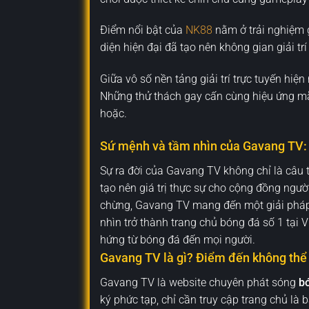
Điểm nổi bật của
NK88
nằm ở trải nghiệm 
diện hiện đại đã tạo nên không gian giải tr
Giữa vô số nền tảng giải trí trực tuyến hiện
Những thử thách gay cấn cùng hiệu ứng mã
hoặc.
Sứ mệnh và tầm nhìn của Gavang TV: 
Sự ra đời của Gavang TV không chỉ là câu 
tạo nên giá trị thực sự cho cộng đồng ng
chừng, Gavang TV mang đến một giải pháp t
nhìn trở thành trang chủ bóng đá số 1 tại 
hứng từ bóng đá đến mọi người.
Gavang TV là gì? Điểm đến không thể
Gavang TV là website chuyên phát sóng
bó
ký phức tạp, chỉ cần truy cập trang chủ là