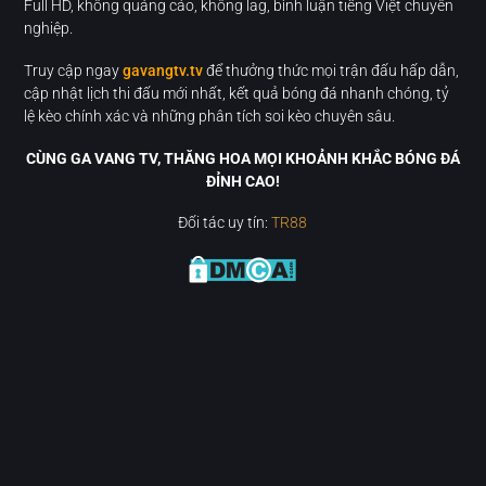
Full HD, không quảng cáo, không lag, bình luận tiếng Việt chuyên
nghiệp.
Truy cập ngay
gavangtv.tv
để thưởng thức mọi trận đấu hấp dẫn,
cập nhật lịch thi đấu mới nhất, kết quả bóng đá nhanh chóng, tỷ
lệ kèo chính xác và những phân tích soi kèo chuyên sâu.
CÙNG GA VANG TV, THĂNG HOA MỌI KHOẢNH KHẮC BÓNG ĐÁ
ĐỈNH CAO!
Đối tác uy tín:
TR88