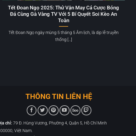
Tết Đoan Ngọ 2025: Thử Vận May Cá Cược Bóng
Đá Cùng Gà Vàng TV Với 5 Bí Quyết Soi Kèo An
Toàn
Tết Đoan Ngọ ngày mùng 5 tháng 5 Âm lịch, là dịp lễ truyền
thống [...]
THÔNG TIN LIÊN HỆ
ịa chỉ:
79 Đ. Hùng Vương, Phường 4, Quận 5, Hồ Chí Minh
00000, Việt Nam.