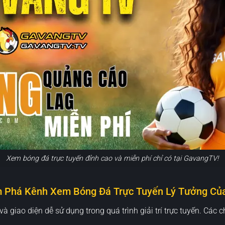
Xem bóng đá trực tuyến đỉnh cao và miễn phí chỉ có tại GavangTV!
 Phá Kênh Xem Bóng Đá Trực Tuyến Lý Tưởng Củ
và giao diện dễ sử dụng trong quá trình giải trí trực tuyến. Các