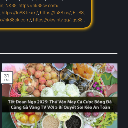
in
,
NK88
,
https://nk88cv.com/
,
,
https://fu88.team/
,
https://fu88.us/
,
FU88
,
s://nk88ok.com/
,
https://okwintv.gg/
,
qs88
,
31
Th5