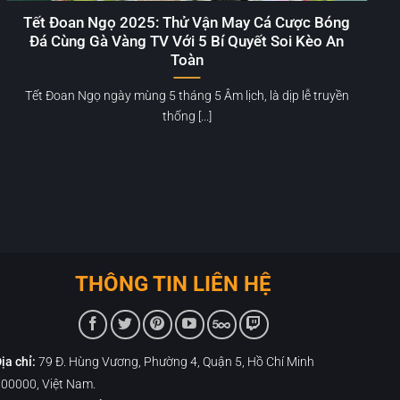
Tết Đoan Ngọ 2025: Thử Vận May Cá Cược Bóng
Đá Cùng Gà Vàng TV Với 5 Bí Quyết Soi Kèo An
Toàn
Tết Đoan Ngọ ngày mùng 5 tháng 5 Âm lịch, là dịp lễ truyền
thống [...]
THÔNG TIN LIÊN HỆ
ịa chỉ:
79 Đ. Hùng Vương, Phường 4, Quận 5, Hồ Chí Minh
00000, Việt Nam.