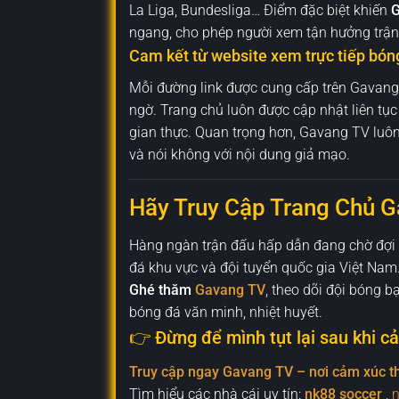
La Liga, Bundesliga… Điểm đặc biệt khiến
G
ngang, cho phép người xem tận hưởng trận 
Cam kết từ website xem trực tiếp bóng
Mỗi đường link được cung cấp trên Gavang 
ngờ. Trang chủ luôn được cập nhật liên tục 
gian thực. Quan trọng hơn, Gavang TV luôn
và nói không với nội dung giả mạo.
Hãy Truy Cập Trang Chủ 
Hàng ngàn trận đấu hấp dẫn đang chờ đợi 
đá khu vực và đội tuyển quốc gia Việt Nam
Ghé thăm
Gavang TV
, theo dõi đội bóng 
bóng đá văn minh, nhiệt huyết.
👉 Đừng để mình tụt lại sau khi c
Truy cập ngay Gavang TV – nơi cảm xúc t
Tìm hiểu các nhà cái uy tín:
nk88 soccer
,
n