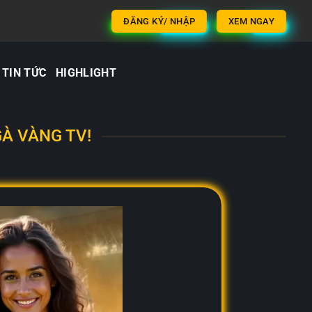
ĐĂNG KÝ/ NHẬP
XEM NGAY
TIN TỨC
HIGHLIGHT
À VÀNG TV!