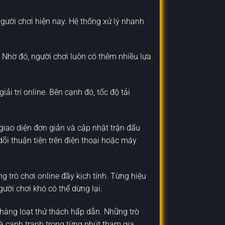
gười chơi hiện nay. Hệ thống xử lý nhanh
. Nhờ đó, người chơi luôn có thêm nhiều lựa
ải trí online. Bên cạnh đó, tốc độ tải
giao diện đơn giản và cập nhật trận đấu
õi thuận tiện trên điện thoại hoặc máy
 trò chơi online đầy kịch tính. Từng hiệu
ười chơi khó có thể dừng lại.
hàng loạt thử thách hấp dẫn. Những trò
à cạnh tranh trong từng phút tham gia.