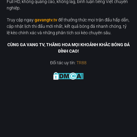
Full HD, không quảng cáo, không lag, bình luận tiếng Việt chuyên
nghiệp.
Truy cập ngay
gavangtv.tv
để thưởng thức mọi trận đấu hấp dẫn,
cập nhật lịch thi đấu mới nhất, kết quả bóng đá nhanh chóng, tỷ
lệ kèo chính xác và những phân tích soi kèo chuyên sâu.
CÙNG GA VANG TV, THĂNG HOA MỌI KHOẢNH KHẮC BÓNG ĐÁ
ĐỈNH CAO!
Đối tác uy tín:
TR88