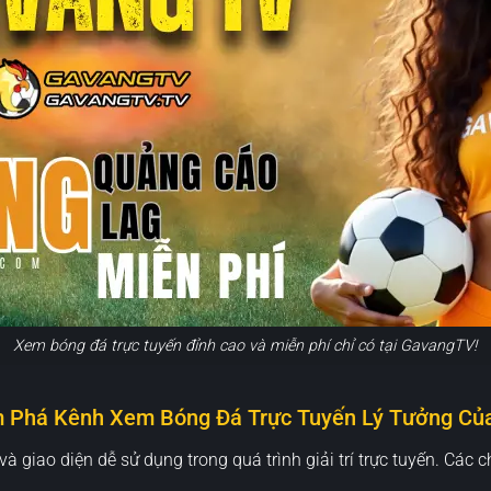
Xem bóng đá trực tuyến đỉnh cao và miễn phí chỉ có tại GavangTV!
 Phá Kênh Xem Bóng Đá Trực Tuyến Lý Tưởng Củ
và giao diện dễ sử dụng trong quá trình giải trí trực tuyến. Các