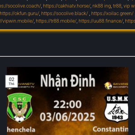
ps://socolive.coach/
,
https://cakhiatv.horse/
,
nk88 ing
,
tr88
,
vip w
https://okfun.guru/
,
https://socolive.black/
,
https://xoilac.green/
://vipwin.mobile/
,
https://tr88.mobile/
,
https://uu88.finance/
,
http
02
Th6