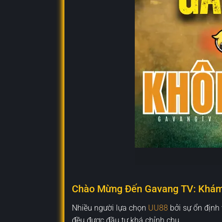
Chào Mừng Đến Gavang TV: Khám
Nhiều người lựa chọn
UU88
bởi sự ổn định 
đều được đầu tư khá chỉnh chu.