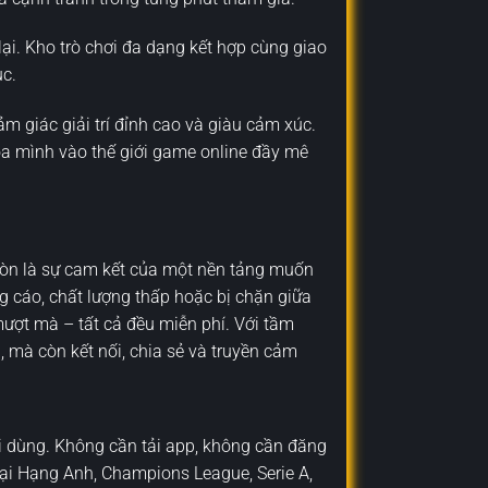
i. Kho trò chơi đa dạng kết hợp cùng giao
ục.
 giác giải trí đỉnh cao và giàu cảm xúc.
òa mình vào thế giới game online đầy mê
 còn là sự cam kết của một nền tảng muốn
g cáo, chất lượng thấp hoặc bị chặn giữa
mượt mà – tất cả đều miễn phí. Với tầm
 mà còn kết nối, chia sẻ và truyền cảm
ời dùng. Không cần tải app, không cần đăng
goại Hạng Anh, Champions League, Serie A,