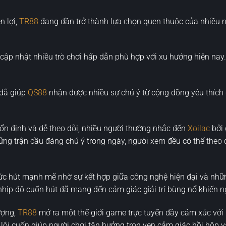
n lợi,
TR88
đang dần trở thành lựa chọn quen thuộc của nhiều n
 cập nhật nhiều trò chơi hấp dẫn phù hợp với xu hướng hiện nay
 đã giúp
QS88
nhận được nhiều sự chú ý từ cộng đồng yêu thích gi
n định và dễ theo dõi, nhiều người thường nhắc đến
Xoilac
bởi 
ng trận cầu đáng chú ý trong ngày, người xem đều có thể theo d
ức hút mạnh mẽ nhờ sự kết hợp giữa công nghệ hiện đại và những
ịp độ cuốn hút đã mang đến cảm giác giải trí bùng nổ khiến ng
ượng,
TR88
mở ra một thế giới game trực tuyến đầy cảm xúc với 
lôi cuốn giúp người chơi tận hưởng trọn vẹn cảm giác hồi hộp v