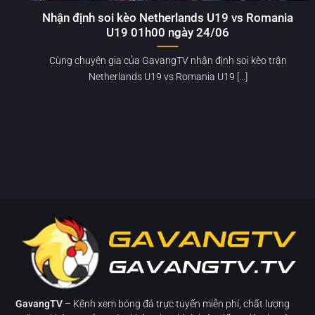
Nhận định soi kèo Netherlands U19 vs Romania
U19 01h00 ngày 24/06
Cùng chuyên gia của GavangTV nhận định soi kèo trận
Netherlands U19 vs Romania U19 [...]
GavangTV
– Kênh xem bóng đá trực tuyến miễn phí, chất lượng