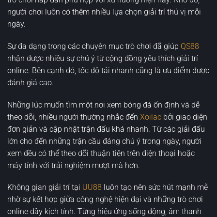
người chơi luôn có thêm nhiều lựa chọn giải trí thú vị mỗi
ngày.
Sự đa dạng trong các chuyên mục trò chơi đã giúp
QS88
nhận được nhiều sự chú ý từ cộng đồng yêu thích giải trí
online. Bên cạnh đó, tốc độ tải nhanh cũng là ưu điểm được
đánh giá cao.
Những lúc muốn tìm một nơi xem bóng đá ổn định và dễ
theo dõi, nhiều người thường nhắc đến
Xoilac
bởi giao diện
đơn giản và cập nhật trận đấu khá nhanh. Từ các giải đấu
lớn cho đến những trận cầu đáng chú ý trong ngày, người
xem đều có thể theo dõi thuận tiện trên điện thoại hoặc
máy tính với trải nghiệm mượt mà hơn.
Không gian giải trí tại
UU88
luôn tạo nên sức hút mạnh mẽ
nhờ sự kết hợp giữa công nghệ hiện đại và những trò chơi
online đầy kịch tính. Từng hiệu ứng sống động, âm thanh