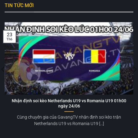
TIN TỨC MỚI
23
Th6
Nhận định soi kèo Netherlands U19 vs Romania U19 01h00
ngày 24/06
Cùng chuyên gia của GavangTV nhận định soi kèo trận
Netherlands U19 vs Romania U19 [...]