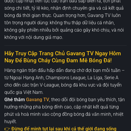
được cập nhật liên tục các trận đấu sắp diễn ra, lịch phát
sóng chi tiết, tỷ lệ kèo, nhận định chuyên gia và cả kết quả
bóng đá thời gian thực. Quan trọng hơn, Gavang TV luôn
tôn trọng người dùng: không thu thập dữ liệu cá nhân,
không gây phiền nhiễu bởi quảng cáo gây khó chịu, và nói
không với nội dung giả mạo.
Hãy Truy Cập Trang Chủ Gavang TV Ngay Hôm
Nay Để Bùng Cháy Cùng Đam Mê Bóng Đá!
Hàng ngàn trận đấu hấp dẫn đang chờ đợi bạn mỗi tuần –
từ Ngoại Hạng Anh, Champions League, La Liga, Serie A
cho đến các trận V-League, bóng đá khu vực và đội tuyển
quốc gia Việt Nam.
Ghé thăm
Gavang TV
, theo dõi đội bóng bạn yêu thích, tận
hưởng những pha bóng đỉnh cao, cập nhật kết quả từng
phút và hoà mình vào cộng đồng bóng đá văn minh, nhiệt
huyết.
👉 Đừng để mình tụt lại sau khi cả thế giới đang sống