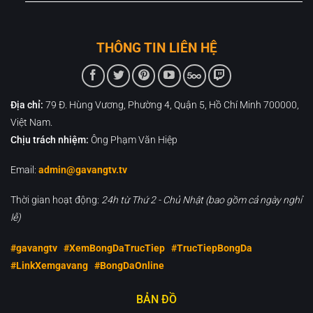
THÔNG TIN LIÊN HỆ
Địa chỉ:
79 Đ. Hùng Vương, Phường 4, Quận 5, Hồ Chí Minh 700000,
Việt Nam.
Chịu trách nhiệm:
Ông Phạm Văn Hiệp
Email:
admin@gavangtv.tv
Thời gian hoạt động:
24h từ Thứ 2 - Chủ Nhật (bao gồm cả ngày nghỉ
lễ)
#gavangtv #XemBongDaTrucTiep #TrucTiepBongDa
#LinkXemgavang #BongDaOnline
BẢN ĐỒ