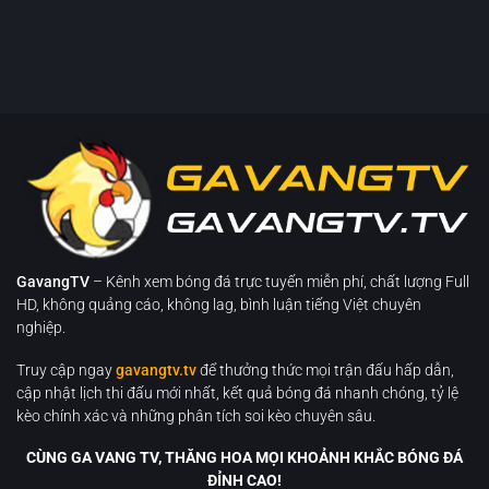
GavangTV
– Kênh xem bóng đá trực tuyến miễn phí, chất lượng Full
HD, không quảng cáo, không lag, bình luận tiếng Việt chuyên
nghiệp.
Truy cập ngay
gavangtv.tv
để thưởng thức mọi trận đấu hấp dẫn,
cập nhật lịch thi đấu mới nhất, kết quả bóng đá nhanh chóng, tỷ lệ
kèo chính xác và những phân tích soi kèo chuyên sâu.
CÙNG GA VANG TV, THĂNG HOA MỌI KHOẢNH KHẮC BÓNG ĐÁ
ĐỈNH CAO!