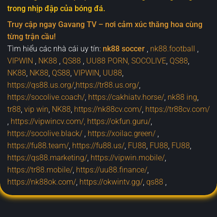
trong nhịp đập của bóng đá.
Truy cập ngay Gavang TV – nơi cảm xúc thăng hoa cùng
từng trận cầu!
Tìm hiểu các nhà cái uy tín:
nk88 soccer
,
nk88.football
,
VIPWIN
,
NK88
,
QS88
,
UU88 PORN
,
SOCOLIVE
,
QS88
,
NK88
,
NK88
,
QS88
,
VIPWIN
,
UU88
,
https://qs88.us.org/
,
https://tr88.us.org/
,
https://socolive.coach/
,
https://cakhiatv.horse/
,
nk88 ing
,
tr88
,
vip win
,
NK88
,
https://nk88cv.com/
,
https://tr88cv.com/
,
https://vipwincv.com/,
https://okfun.guru/
,
https://socolive.black/
,
https://xoilac.green/
,
https://fu88.team/
,
https://fu88.us/
,
FU88
,
FU88
,
FU88
,
https://qs88.marketing/
,
https://vipwin.mobile/
,
https://tr88.mobile/
,
https://uu88.finance/
,
https://nk88ok.com/
,
https://okwintv.gg/
,
qs88
,