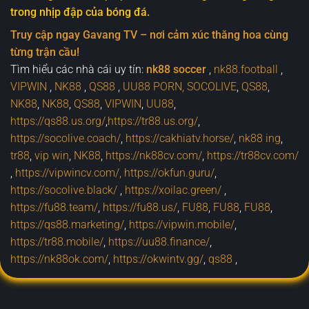
trong nhịp đập của bóng đá.
Truy cập ngay Gavang TV – nơi cảm xúc thăng hoa cùng
từng trận cầu!
Tìm hiểu các nhà cái uy tín:
nk88 soccer
,
nk88.football
,
VIPWIN
,
NK88
,
QS88
,
UU88 PORN
,
SOCOLIVE
,
QS88
,
NK88
,
NK88
,
QS88
,
VIPWIN
,
UU88
,
https://qs88.us.org/
,
https://tr88.us.org/
,
https://socolive.coach/
,
https://cakhiatv.horse/
,
nk88 ing
,
tr88
,
vip win
,
NK88
,
https://nk88cv.com/
,
https://tr88cv.com/
,
https://vipwincv.com/,
https://okfun.guru/
,
https://socolive.black/
,
https://xoilac.green/
,
https://fu88.team/
,
https://fu88.us/
,
FU88
,
FU88
,
FU88
,
https://qs88.marketing/
,
https://vipwin.mobile/
,
https://tr88.mobile/
,
https://uu88.finance/
,
https://nk88ok.com/
,
https://okwintv.gg/
,
qs88
,