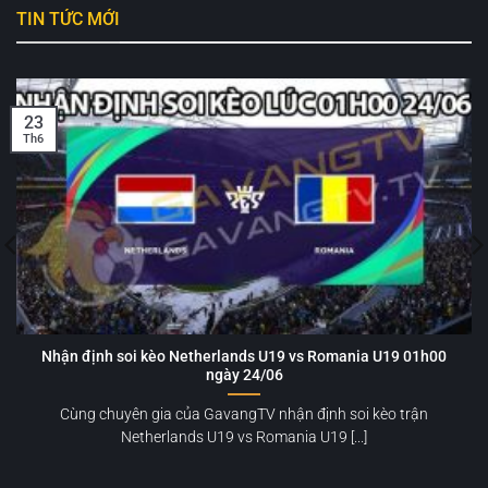
TIN TỨC MỚI
23
Th6
Nhận định soi kèo Netherlands U19 vs Romania U19 01h00
ngày 24/06
Cùng chuyên gia của GavangTV nhận định soi kèo trận
Netherlands U19 vs Romania U19 [...]