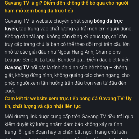
Gavang TV là gì? Điểm đến không thể bỏ qua cho người
hâm mộ xem bóng đá trực tiếp
Gavang TV là website chuyên phát sóng
bóng đá trực
tuyến
, tập trung vào chất lượng và trải nghiệm người dùng.
Không cần tải app, không cần đăng ký phức tạp, chỉ cần
truy cập trang chủ là bạn có thể theo dõi mọi trận cầu lớn
nhỏ từ các giải đấu như Ngoại Hạng Anh, Champions
League, Serie A, La Liga, Bundesliga… Điểm đặc biệt khiến
Gavang TV
nổi bật là tính ổn định của hệ thống – không
giật, không đứng hình, không quảng cáo chen ngang, cho
phép người xem tận hưởng trận đấu trọn vẹn từ đầu đến
cuối.
Cam kết từ website xem trực tiếp bóng đá Gavang TV: Uy
tín, chất lượng và cập nhật liên tục
Mỗi đường link được cung cấp trên Gavang TV đều trải qua
kiểm duyệt kỹ lưỡng nhằm đảm bảo không xảy ra tình
trạng lỗi, gián đoạn hay bị chặn bất ngờ. Trang chủ luôn