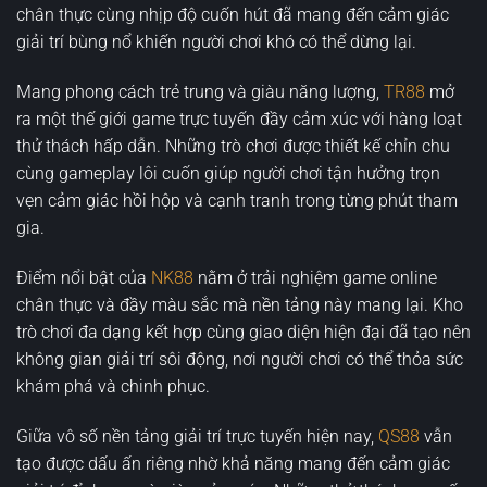
chân thực cùng nhịp độ cuốn hút đã mang đến cảm giác
giải trí bùng nổ khiến người chơi khó có thể dừng lại.
Mang phong cách trẻ trung và giàu năng lượng,
TR88
mở
ra một thế giới game trực tuyến đầy cảm xúc với hàng loạt
thử thách hấp dẫn. Những trò chơi được thiết kế chỉn chu
cùng gameplay lôi cuốn giúp người chơi tận hưởng trọn
vẹn cảm giác hồi hộp và cạnh tranh trong từng phút tham
gia.
Điểm nổi bật của
NK88
nằm ở trải nghiệm game online
chân thực và đầy màu sắc mà nền tảng này mang lại. Kho
trò chơi đa dạng kết hợp cùng giao diện hiện đại đã tạo nên
không gian giải trí sôi động, nơi người chơi có thể thỏa sức
khám phá và chinh phục.
Giữa vô số nền tảng giải trí trực tuyến hiện nay,
QS88
vẫn
tạo được dấu ấn riêng nhờ khả năng mang đến cảm giác