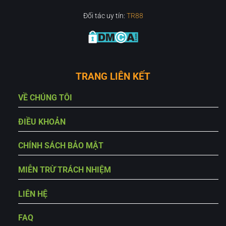
Đối tác uy tín:
TR88
TRANG LIÊN KẾT
VỀ CHÚNG TÔI
ĐIỀU KHOẢN
CHÍNH SÁCH BẢO MẬT
MIỄN TRỪ TRÁCH NHIỆM
LIÊN HỆ
FAQ