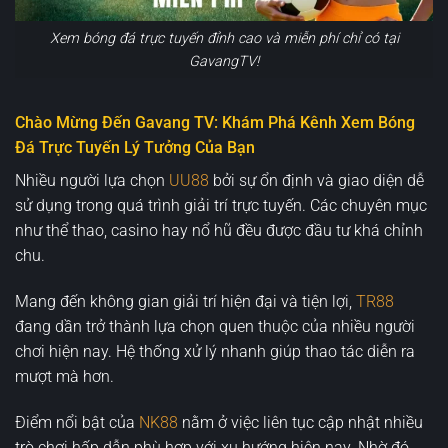
Xem bóng đá trực tuyến đỉnh cao và miễn phí chỉ có tại
GavangTV!
Chào Mừng Đến Gavang TV: Khám Phá Kênh Xem Bóng
Đá Trực Tuyến Lý Tưởng Của Bạn
Nhiều người lựa chọn
UU88
bởi sự ổn định và giao diện dễ
sử dụng trong quá trình giải trí trực tuyến. Các chuyên mục
như thể thao, casino hay nổ hũ đều được đầu tư khá chỉnh
chu.
Mang đến không gian giải trí hiện đại và tiện lợi,
TR88
đang dần trở thành lựa chọn quen thuộc của nhiều người
chơi hiện nay. Hệ thống xử lý nhanh giúp thao tác diễn ra
mượt mà hơn.
Điểm nổi bật của
NK88
nằm ở việc liên tục cập nhật nhiều
trò chơi hấp dẫn phù hợp với xu hướng hiện nay. Nhờ đó,