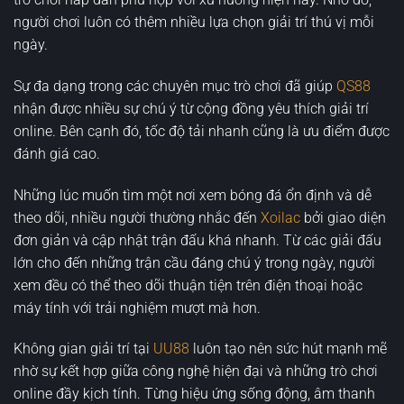
người chơi luôn có thêm nhiều lựa chọn giải trí thú vị mỗi
ngày.
Sự đa dạng trong các chuyên mục trò chơi đã giúp
QS88
nhận được nhiều sự chú ý từ cộng đồng yêu thích giải trí
online. Bên cạnh đó, tốc độ tải nhanh cũng là ưu điểm được
đánh giá cao.
Những lúc muốn tìm một nơi xem bóng đá ổn định và dễ
theo dõi, nhiều người thường nhắc đến
Xoilac
bởi giao diện
đơn giản và cập nhật trận đấu khá nhanh. Từ các giải đấu
lớn cho đến những trận cầu đáng chú ý trong ngày, người
xem đều có thể theo dõi thuận tiện trên điện thoại hoặc
máy tính với trải nghiệm mượt mà hơn.
Không gian giải trí tại
UU88
luôn tạo nên sức hút mạnh mẽ
nhờ sự kết hợp giữa công nghệ hiện đại và những trò chơi
online đầy kịch tính. Từng hiệu ứng sống động, âm thanh