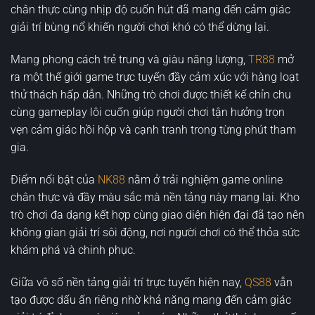
chân thực cùng nhịp độ cuốn hút đã mang đến cảm giác
giải trí bùng nổ khiến người chơi khó có thể dừng lại.
Mang phong cách trẻ trung và giàu năng lượng,
TR88
mở
ra một thế giới game trực tuyến đầy cảm xúc với hàng loạt
thử thách hấp dẫn. Những trò chơi được thiết kế chỉn chu
cùng gameplay lôi cuốn giúp người chơi tận hưởng trọn
vẹn cảm giác hồi hộp và cạnh tranh trong từng phút tham
gia.
Điểm nổi bật của
NK88
nằm ở trải nghiệm game online
chân thực và đầy màu sắc mà nền tảng này mang lại. Kho
trò chơi đa dạng kết hợp cùng giao diện hiện đại đã tạo nên
không gian giải trí sôi động, nơi người chơi có thể thỏa sức
khám phá và chinh phục.
Giữa vô số nền tảng giải trí trực tuyến hiện nay,
QS88
vẫn
tạo được dấu ấn riêng nhờ khả năng mang đến cảm giác