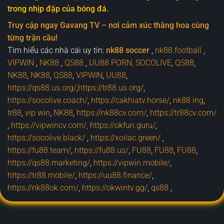
trong nhịp đập của bóng đá.
Truy cập ngay Gavang TV – nơi cảm xúc thăng hoa cùng
từng trận cầu!
Tìm hiểu các nhà cái uy tín:
nk88 soccer
,
nk88.football
,
VIPWIN
,
NK88
,
QS88
,
UU88 PORN
,
SOCOLIVE
,
QS88
,
NK88
,
NK88
,
QS88
,
VIPWIN
,
UU88
,
https://qs88.us.org/
,
https://tr88.us.org/
,
https://socolive.coach/
,
https://cakhiatv.horse/
,
nk88 ing
,
tr88
,
vip win
,
NK88
,
https://nk88cv.com/
,
https://tr88cv.com/
,
https://vipwincv.com/,
https://okfun.guru/
,
https://socolive.black/
,
https://xoilac.green/
,
https://fu88.team/
,
https://fu88.us/
,
FU88
,
FU88
,
FU88
,
https://qs88.marketing/
,
https://vipwin.mobile/
,
https://tr88.mobile/
,
https://uu88.finance/
,
https://nk88ok.com/
,
https://okwintv.gg/
,
qs88
,