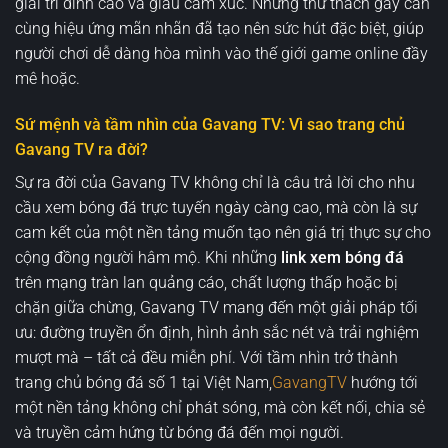
giải trí đỉnh cao và giàu cảm xúc. Những thử thách gay cấn
cùng hiệu ứng mãn nhãn đã tạo nên sức hút đặc biệt, giúp
người chơi dễ dàng hòa mình vào thế giới game online đầy
mê hoặc.
Sứ mệnh và tầm nhìn của Gavang TV: Vì sao trang chủ
Gavang TV ra đời?
Sự ra đời của Gavang TV không chỉ là câu trả lời cho nhu
cầu xem bóng đá trực tuyến ngày càng cao, mà còn là sự
cam kết của một nền tảng muốn tạo nên giá trị thực sự cho
cộng đồng người hâm mộ. Khi những
link xem bóng đá
trên mạng tràn lan quảng cáo, chất lượng thấp hoặc bị
chặn giữa chừng, Gavang TV mang đến một giải pháp tối
ưu: đường truyền ổn định, hình ảnh sắc nét và trải nghiệm
mượt mà – tất cả đều miễn phí. Với tầm nhìn trở thành
trang chủ bóng đá số 1 tại Việt Nam,
GavangTV
hướng tới
một nền tảng không chỉ phát sóng, mà còn kết nối, chia sẻ
và truyền cảm hứng từ bóng đá đến mọi người.