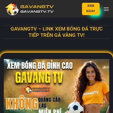
Bỏ
XEM
qua
NGAY
nội
dung
GAVANGTV – LINK XEM BÓNG ĐÁ TRỰC
TIẾP TRÊN GÀ VÀNG TV!