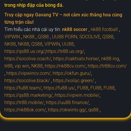
trong nhịp đập của bóng đá.
Truy cập ngay Gavang TV – nơi cảm xúc thăng hoa cùng
từng trận cầu!
Tìm hiểu các nhà cái uy tín:
nk88 soccer
,
nk88.football
,
VIPWIN
,
NK88
,
QS88
,
UU88 PORN
,
SOCOLIVE
,
QS88
,
NK88
,
NK88
,
QS88
,
VIPWIN
,
UU88
,
https://qs88.us.org/
,
https://tr88.us.org/
,
https://socolive.coach/
,
https://cakhiatv.horse/
,
nk88 ing
,
tr88
,
vip win
,
NK88
,
https://nk88cv.com/
,
https://tr88cv.com/
,
https://vipwincv.com/,
https://okfun.guru/
,
https://socolive.black/
,
https://xoilac.green/
,
https://fu88.team/
,
https://fu88.us/
,
FU88
,
FU88
,
FU88
,
https://qs88.marketing/
,
https://vipwin.mobile/
,
https://tr88.mobile/
,
https://uu88.finance/
,
https://nk88ok.com/
,
https://okwintv.gg/
,
qs88
,