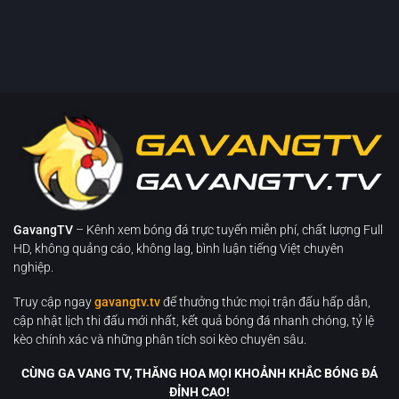
GavangTV
– Kênh xem bóng đá trực tuyến miễn phí, chất lượng Full
HD, không quảng cáo, không lag, bình luận tiếng Việt chuyên
nghiệp.
Truy cập ngay
gavangtv.tv
để thưởng thức mọi trận đấu hấp dẫn,
cập nhật lịch thi đấu mới nhất, kết quả bóng đá nhanh chóng, tỷ lệ
kèo chính xác và những phân tích soi kèo chuyên sâu.
CÙNG GA VANG TV, THĂNG HOA MỌI KHOẢNH KHẮC BÓNG ĐÁ
ĐỈNH CAO!