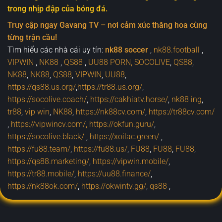
trong nhịp đập của bóng đá.
Truy cập ngay Gavang TV – nơi cảm xúc thăng hoa cùng
từng trận cầu!
Tìm hiểu các nhà cái uy tín:
nk88 soccer
,
nk88.football
,
VIPWIN
,
NK88
,
QS88
,
UU88 PORN
,
SOCOLIVE
,
QS88
,
NK88
,
NK88
,
QS88
,
VIPWIN
,
UU88
,
https://qs88.us.org/
,
https://tr88.us.org/
,
https://socolive.coach/
,
https://cakhiatv.horse/
,
nk88 ing
,
tr88
,
vip win
,
NK88
,
https://nk88cv.com/
,
https://tr88cv.com/
,
https://vipwincv.com/,
https://okfun.guru/
,
https://socolive.black/
,
https://xoilac.green/
,
https://fu88.team/
,
https://fu88.us/
,
FU88
,
FU88
,
FU88
,
https://qs88.marketing/
,
https://vipwin.mobile/
,
https://tr88.mobile/
,
https://uu88.finance/
,
https://nk88ok.com/
,
https://okwintv.gg/
,
qs88
,