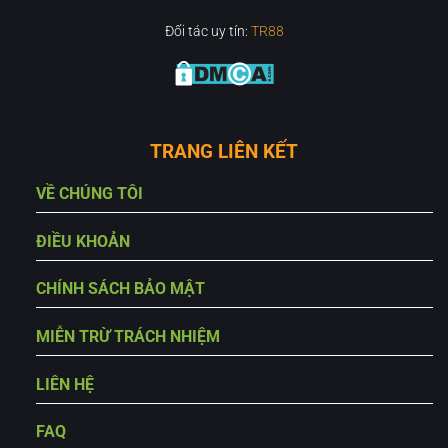
Đối tác uy tín:
TR88
TRANG LIÊN KẾT
VỀ CHÚNG TÔI
ĐIỀU KHOẢN
CHÍNH SÁCH BẢO MẬT
MIỄN TRỪ TRÁCH NHIỆM
LIÊN HỆ
FAQ