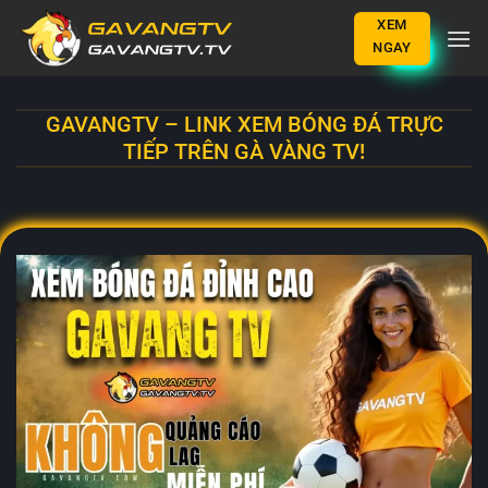
Bỏ
XEM
qua
NGAY
nội
dung
GAVANGTV – LINK XEM BÓNG ĐÁ TRỰC
TIẾP TRÊN GÀ VÀNG TV!