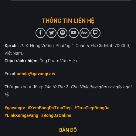
THÔNG TIN LIÊN HỆ
Địa chỉ:
79 Đ. Hùng Vương, Phường 4, Quận 5, Hồ Chí Minh 700000,
Việt Nam.
Chịu trách nhiệm:
Ông Phạm Văn Hiệp
Email:
admin@gavangtv.tv
Thời gian hoạt động:
24h từ Thứ 2 - Chủ Nhật (bao gồm cả ngày nghỉ
lễ)
#gavangtv #XemBongDaTrucTiep #TrucTiepBongDa
#LinkXemgavang #BongDaOnline
BẢN ĐỒ