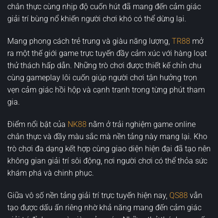
chân thực cùng nhịp độ cuốn hút đã mang đến cảm giác
giải trí bùng nổ khiến người chơi khó có thể dừng lại.
Mang phong cách trẻ trung và giàu năng lượng,
TR88
mở
ra một thế giới game trực tuyến đầy cảm xúc với hàng loạt
thử thách hấp dẫn. Những trò chơi được thiết kế chỉn chu
cùng gameplay lôi cuốn giúp người chơi tận hưởng trọn
vẹn cảm giác hồi hộp và cạnh tranh trong từng phút tham
gia.
Điểm nổi bật của
NK88
nằm ở trải nghiệm game online
chân thực và đầy màu sắc mà nền tảng này mang lại. Kho
trò chơi đa dạng kết hợp cùng giao diện hiện đại đã tạo nên
không gian giải trí sôi động, nơi người chơi có thể thỏa sức
khám phá và chinh phục.
Giữa vô số nền tảng giải trí trực tuyến hiện nay,
QS88
vẫn
tạo được dấu ấn riêng nhờ khả năng mang đến cảm giác