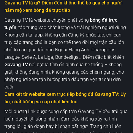
Gavang TV là gì? Điểm đến không thể bỏ qua cho người
hâm mộ xem bóng đá trực tiếp
Gavang TV là website chuyên phát sóng
bóng đá trực
tuyến
, tập trung vào chất lượng và trải nghiệm người dùng.
Không cần tải app, không cần đăng ký phức tạp, chỉ cần
truy cập trang chủ là bạn có thể theo dõi mọi trận cầu lớn
nhỏ từ các giải đấu như Ngoại Hạng Anh, Champions
League, Serie A, La Liga, Bundesliga… Điểm đặc biệt khiến
Gavang TV
nổi bật là tính ổn định của hệ thống – không
giật, không đứng hình, không quảng cáo chen ngang, cho
phép người xem tận hưởng trận đấu trọn vẹn từ đầu đến
cuối.
Cam kết từ website xem trực tiếp bóng đá Gavang TV: Uy
tín, chất lượng và cập nhật liên tục
Mỗi đường link được cung cấp trên Gavang TV đều trải qua
kiểm duyệt kỹ lưỡng nhằm đảm bảo không xảy ra tình
trạng lỗi, gián đoạn hay bị chặn bất ngờ. Trang chủ luôn