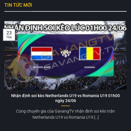
TIN TỨC MỚI
23
Th6
Nhận định soi kèo Netherlands U19 vs Romania U19 01h00
ngày 24/06
Cùng chuyên gia của GavangTV nhận định soi kèo trận
Netherlands U19 vs Romania U19 [...]