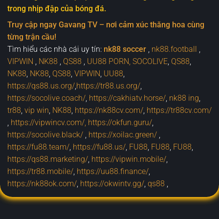
trong nhịp đập của bóng đá.
Truy cập ngay Gavang TV – nơi cảm xúc thăng hoa cùng
từng trận cầu!
Tìm hiểu các nhà cái uy tín:
nk88 soccer
,
nk88.football
,
VIPWIN
,
NK88
,
QS88
,
UU88 PORN
,
SOCOLIVE
,
QS88
,
NK88
,
NK88
,
QS88
,
VIPWIN
,
UU88
,
https://qs88.us.org/
,
https://tr88.us.org/
,
https://socolive.coach/
,
https://cakhiatv.horse/
,
nk88 ing
,
tr88
,
vip win
,
NK88
,
https://nk88cv.com/
,
https://tr88cv.com/
,
https://vipwincv.com/,
https://okfun.guru/
,
https://socolive.black/
,
https://xoilac.green/
,
https://fu88.team/
,
https://fu88.us/
,
FU88
,
FU88
,
FU88
,
https://qs88.marketing/
,
https://vipwin.mobile/
,
https://tr88.mobile/
,
https://uu88.finance/
,
https://nk88ok.com/
,
https://okwintv.gg/
,
qs88
,