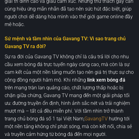
giải trí đỉnh cao và giàu cảm xúc. Những thử thách gay cấn
cùng hiệu ứng mãn nhãn đã tạo nên sức hút đặc biệt, giúp
người chơi dễ dàng hòa mình vào thế giới game online đầy
mê hoặc.
Sứ mệnh và tầm nhìn của Gavang TV: Vì sao trang chủ
Gavang TV ra đời?
Sự ra đời của Gavang TV không chỉ là câu trả lời cho nhu
cầu xem bóng đá trực tuyến ngày càng cao, mà còn là sự
cam kết của một nền tảng muốn tạo nên giá trị thực sự cho
cộng đồng người hâm mộ. Khi những
link xem bóng đá
trên mạng tràn lan quảng cáo, chất lượng thấp hoặc bị
chặn giữa chừng, Gavang TV mang đến một giải pháp tối
ưu: đường truyền ổn định, hình ảnh sắc nét và trải nghiệm
mượt mà – tất cả đều miễn phí. Với tầm nhìn trở thành
trang chủ bóng đá số 1 tại Việt Nam,
GavangTV
hướng tới
một nền tảng không chỉ phát sóng, mà còn kết nối, chia sẻ
và truyền cảm hứng từ bóng đá đến mọi người.