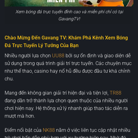
Xem bóng đá trực tuyến đỉnh cao và miễn phí chỉ có tại
GavangTV!
Chào Mừng Đến Gavang TV: Khám Phá Kênh Xem Bóng
Đá Trực Tuyến Lý Tưởng Của Bạn
Nhiều người lựa chọn
UU88
bởi sự ổn định và giao diện dễ
sử dụng trong quá trình giải trí trực tuyến. Các chuyên mục
như thể thao, casino hay nổ hũ đều được đầu tư khá chỉnh
chu.
Mang đến không gian giải trí hiện đại và tiện lợi,
TR88
đang dần trở thành lựa chọn quen thuộc của nhiều người
chơi hiện nay. Hệ thống xử lý nhanh giúp thao tác diễn ra
mượt mà hơn.
Điểm nổi bật của
NK88
nằm ở việc liên tục cập nhật nhiều
trò chơi hấp dẫn phù hợp với xu hướng hiện nay. Nhờ đó,