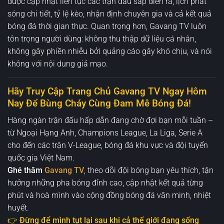
được cập nhật liên tục các trận đấu sắp diễn ra, lịch phát
sóng chi tiết, tỷ lệ kèo, nhận định chuyên gia và cả kết quả
bóng đá thời gian thực. Quan trọng hơn, Gavang TV luôn
tôn trọng người dùng: không thu thập dữ liệu cá nhân,
không gây phiền nhiễu bởi quảng cáo gây khó chịu, và nói
không với nội dung giả mạo.
Hãy Truy Cập Trang Chủ Gavang TV Ngay Hôm
Nay Để Bùng Cháy Cùng Đam Mê Bóng Đá!
Hàng ngàn trận đấu hấp dẫn đang chờ đợi bạn mỗi tuần –
từ Ngoại Hạng Anh, Champions League, La Liga, Serie A
cho đến các trận V-League, bóng đá khu vực và đội tuyển
quốc gia Việt Nam.
Ghé thăm
Gavang TV
, theo dõi đội bóng bạn yêu thích, tận
hưởng những pha bóng đỉnh cao, cập nhật kết quả từng
phút và hoà mình vào cộng đồng bóng đá văn minh, nhiệt
huyết.
👉 Đừng để mình tụt lại sau khi cả thế giới đang sống