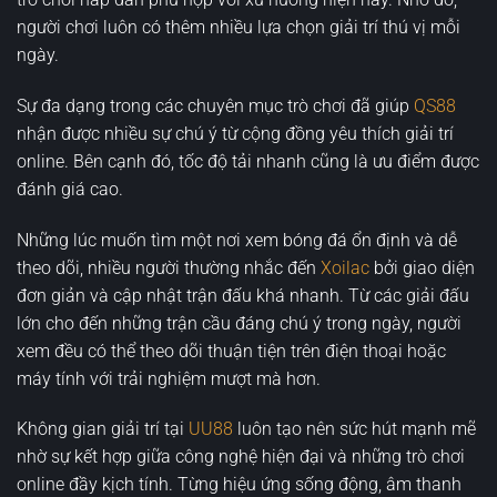
người chơi luôn có thêm nhiều lựa chọn giải trí thú vị mỗi
ngày.
Sự đa dạng trong các chuyên mục trò chơi đã giúp
QS88
nhận được nhiều sự chú ý từ cộng đồng yêu thích giải trí
online. Bên cạnh đó, tốc độ tải nhanh cũng là ưu điểm được
đánh giá cao.
Những lúc muốn tìm một nơi xem bóng đá ổn định và dễ
theo dõi, nhiều người thường nhắc đến
Xoilac
bởi giao diện
đơn giản và cập nhật trận đấu khá nhanh. Từ các giải đấu
lớn cho đến những trận cầu đáng chú ý trong ngày, người
xem đều có thể theo dõi thuận tiện trên điện thoại hoặc
máy tính với trải nghiệm mượt mà hơn.
Không gian giải trí tại
UU88
luôn tạo nên sức hút mạnh mẽ
nhờ sự kết hợp giữa công nghệ hiện đại và những trò chơi
online đầy kịch tính. Từng hiệu ứng sống động, âm thanh