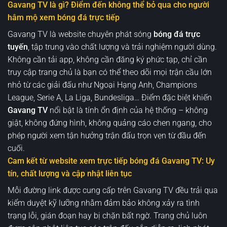
Gavang TV là gì? Điểm đến không thể bỏ qua cho người
hâm mộ xem bóng đá trực tiếp
Gavang TV là website chuyên phát sóng
bóng đá trực
tuyến
, tập trung vào chất lượng và trải nghiệm người dùng.
Không cần tải app, không cần đăng ký phức tạp, chỉ cần
truy cập trang chủ là bạn có thể theo dõi mọi trận cầu lớn
nhỏ từ các giải đấu như Ngoại Hạng Anh, Champions
League, Serie A, La Liga, Bundesliga… Điểm đặc biệt khiến
Gavang TV
nổi bật là tính ổn định của hệ thống – không
giật, không đứng hình, không quảng cáo chen ngang, cho
phép người xem tận hưởng trận đấu trọn vẹn từ đầu đến
cuối.
Cam kết từ website xem trực tiếp bóng đá Gavang TV: Uy
tín, chất lượng và cập nhật liên tục
Mỗi đường link được cung cấp trên Gavang TV đều trải qua
kiểm duyệt kỹ lưỡng nhằm đảm bảo không xảy ra tình
trạng lỗi, gián đoạn hay bị chặn bất ngờ. Trang chủ luôn