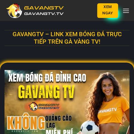
Bỏ
XEM
qua
NGAY
nội
dung
GAVANGTV – LINK XEM BÓNG ĐÁ TRỰC
TIẾP TRÊN GÀ VÀNG TV!