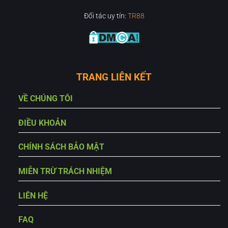
Đối tác uy tín:
TR88
TRANG LIÊN KẾT
VỀ CHÚNG TÔI
ĐIỀU KHOẢN
CHÍNH SÁCH BẢO MẬT
MIỄN TRỪ TRÁCH NHIỆM
LIÊN HỆ
FAQ