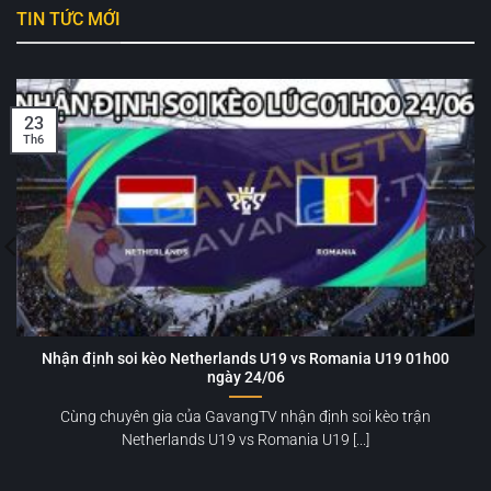
TIN TỨC MỚI
23
Th6
Nhận định soi kèo Netherlands U19 vs Romania U19 01h00
ngày 24/06
Cùng chuyên gia của GavangTV nhận định soi kèo trận
Netherlands U19 vs Romania U19 [...]