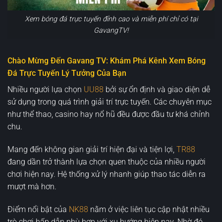
Xem bóng đá trực tuyến đỉnh cao và miễn phí chỉ có tại
GavangTV!
Chào Mừng Đến Gavang TV: Khám Phá Kênh Xem Bóng
Đá Trực Tuyến Lý Tưởng Của Bạn
Nhiều người lựa chọn
UU88
bởi sự ổn định và giao diện dễ
sử dụng trong quá trình giải trí trực tuyến. Các chuyên mục
như thể thao, casino hay nổ hũ đều được đầu tư khá chỉnh
chu.
Mang đến không gian giải trí hiện đại và tiện lợi,
TR88
đang dần trở thành lựa chọn quen thuộc của nhiều người
chơi hiện nay. Hệ thống xử lý nhanh giúp thao tác diễn ra
mượt mà hơn.
Điểm nổi bật của
NK88
nằm ở việc liên tục cập nhật nhiều
trò chơi hấp dẫn phù hợp với xu hướng hiện nay. Nhờ đó,