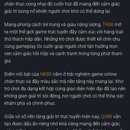
chân thực cùng nhịp độ cuốn hút đã mang đến cảm giác
giải trí bùng nổ khiến người chơi khó có thể dừng lại.
Mang phong cách trẻ trung và giàu năng lượng,
TR88
mở
ra một thế giới game trực tuyến đầy cảm xúc với hàng loạt
thử thách hấp dẫn. Những trò chơi được thiết kế chỉn chu
cùng gameplay lôi cuốn giúp người chơi tận hưởng trọn
vẹn cảm giác hồi hộp và cạnh tranh trong từng phút tham
gia.
Điểm nổi bật của
NK88
nằm ở trải nghiệm game online
chân thực và đầy màu sắc mà nền tảng này mang lại. Kho
trò chơi đa dạng kết hợp cùng giao diện hiện đại đã tạo nên
không gian giải trí sôi động, nơi người chơi có thể thỏa sức
khám phá và chinh phục.
Giữa vô số nền tảng giải trí trực tuyến hiện nay,
QS88
vẫn
tạo được dấu ấn riêng nhờ khả năng mang đến cảm giác