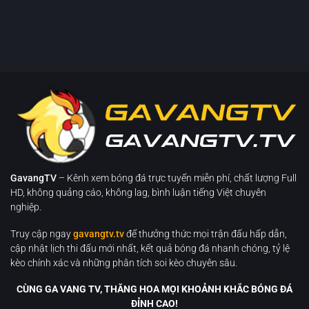
GavangTV
– Kênh xem bóng đá trực tuyến miễn phí, chất lượng Full
HD, không quảng cáo, không lag, bình luận tiếng Việt chuyên
nghiệp.
Truy cập ngay
gavangtv.tv
để thưởng thức mọi trận đấu hấp dẫn,
cập nhật lịch thi đấu mới nhất, kết quả bóng đá nhanh chóng, tỷ lệ
kèo chính xác và những phân tích soi kèo chuyên sâu.
CÙNG GA VANG TV, THĂNG HOA MỌI KHOẢNH KHẮC BÓNG ĐÁ
ĐỈNH CAO!