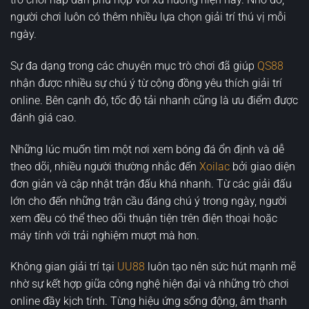
người chơi luôn có thêm nhiều lựa chọn giải trí thú vị mỗi
ngày.
Sự đa dạng trong các chuyên mục trò chơi đã giúp
QS88
nhận được nhiều sự chú ý từ cộng đồng yêu thích giải trí
online. Bên cạnh đó, tốc độ tải nhanh cũng là ưu điểm được
đánh giá cao.
Những lúc muốn tìm một nơi xem bóng đá ổn định và dễ
theo dõi, nhiều người thường nhắc đến
Xoilac
bởi giao diện
đơn giản và cập nhật trận đấu khá nhanh. Từ các giải đấu
lớn cho đến những trận cầu đáng chú ý trong ngày, người
xem đều có thể theo dõi thuận tiện trên điện thoại hoặc
máy tính với trải nghiệm mượt mà hơn.
Không gian giải trí tại
UU88
luôn tạo nên sức hút mạnh mẽ
nhờ sự kết hợp giữa công nghệ hiện đại và những trò chơi
online đầy kịch tính. Từng hiệu ứng sống động, âm thanh