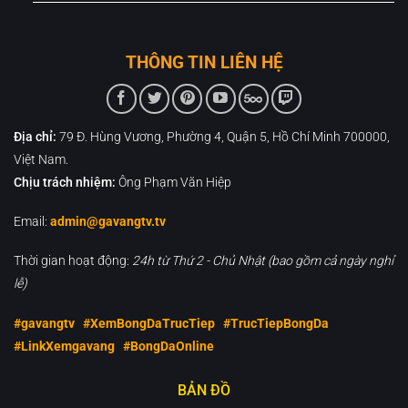
THÔNG TIN LIÊN HỆ
Địa chỉ:
79 Đ. Hùng Vương, Phường 4, Quận 5, Hồ Chí Minh 700000,
Việt Nam.
Chịu trách nhiệm:
Ông Phạm Văn Hiệp
Email:
admin@gavangtv.tv
Thời gian hoạt động:
24h từ Thứ 2 - Chủ Nhật (bao gồm cả ngày nghỉ
lễ)
#gavangtv #XemBongDaTrucTiep #TrucTiepBongDa
#LinkXemgavang #BongDaOnline
BẢN ĐỒ