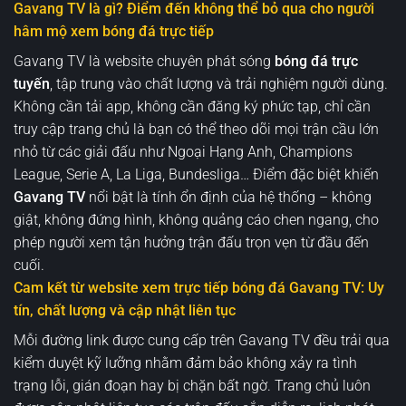
Gavang TV là gì? Điểm đến không thể bỏ qua cho người
hâm mộ xem bóng đá trực tiếp
Gavang TV là website chuyên phát sóng
bóng đá trực
tuyến
, tập trung vào chất lượng và trải nghiệm người dùng.
Không cần tải app, không cần đăng ký phức tạp, chỉ cần
truy cập trang chủ là bạn có thể theo dõi mọi trận cầu lớn
nhỏ từ các giải đấu như Ngoại Hạng Anh, Champions
League, Serie A, La Liga, Bundesliga… Điểm đặc biệt khiến
Gavang TV
nổi bật là tính ổn định của hệ thống – không
giật, không đứng hình, không quảng cáo chen ngang, cho
phép người xem tận hưởng trận đấu trọn vẹn từ đầu đến
cuối.
Cam kết từ website xem trực tiếp bóng đá Gavang TV: Uy
tín, chất lượng và cập nhật liên tục
Mỗi đường link được cung cấp trên Gavang TV đều trải qua
kiểm duyệt kỹ lưỡng nhằm đảm bảo không xảy ra tình
trạng lỗi, gián đoạn hay bị chặn bất ngờ. Trang chủ luôn