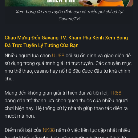
Xem bóng đá trực tuyến đỉnh cao và miễn phí chỉ có tại
GavangTV!
Chào Mừng Đến Gavang TV: Khám Phá Kênh Xem Bóng
Đá Trực Tuyến Lý Tưởng Của Bạn
Nhiều người lựa chọn
UU88
bởi sự ổn định và giao diện dễ
sử dụng trong quá trình giải trí trực tuyến. Các chuyên mục
như thể thao, casino hay nổ hũ đều được đầu tư khá chỉnh
chu.
Mang đến không gian giải trí hiện đại và tiện lợi,
TR88
đang dần trở thành lựa chọn quen thuộc của nhiều người
chơi hiện nay. Hệ thống xử lý nhanh giúp thao tác diễn ra
mượt mà hơn.
Điểm nổi bật của
NK88
nằm ở việc liên tục cập nhật nhiều
trò chơi hấp dẫn phù hợp với xu hướng hiện nay. Nhờ đó,