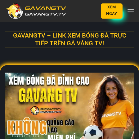
Bỏ
XEM
qua
NGAY
nội
dung
GAVANGTV – LINK XEM BÓNG ĐÁ TRỰC
TIẾP TRÊN GÀ VÀNG TV!