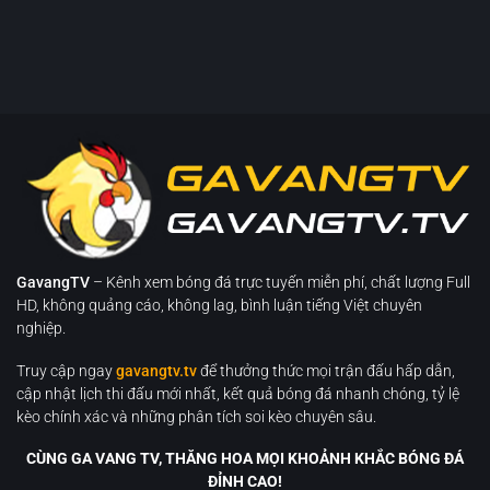
GavangTV
– Kênh xem bóng đá trực tuyến miễn phí, chất lượng Full
HD, không quảng cáo, không lag, bình luận tiếng Việt chuyên
nghiệp.
Truy cập ngay
gavangtv.tv
để thưởng thức mọi trận đấu hấp dẫn,
cập nhật lịch thi đấu mới nhất, kết quả bóng đá nhanh chóng, tỷ lệ
kèo chính xác và những phân tích soi kèo chuyên sâu.
CÙNG GA VANG TV, THĂNG HOA MỌI KHOẢNH KHẮC BÓNG ĐÁ
ĐỈNH CAO!