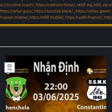
ps://socolive.coach/
,
https://cakhiatv.horse/
,
nk88 ing
,
tr88
,
vip w
https://okfun.guru/
,
https://socolive.black/
,
https://xoilac.green/
://vipwin.mobile/
,
https://tr88.mobile/
,
https://uu88.finance/
,
http
02
Th6