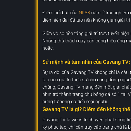
Điểm nổi bật của
NK88
nằm ở trải nghiệm 
diện hiện đại đã tạo nên không gian giải tr
Giữa vô số nền tảng giải trí trực tuyến hiện
Những thử thách gay cấn cùng hiệu ứng mã
hoặc.
Sứ mệnh và tầm nhìn của Gavang TV: 
Sự ra đời của Gavang TV không chỉ là câu 
tạo nên giá trị thực sự cho cộng đồng ng
chừng, Gavang TV mang đến một giải pháp t
nhìn trở thành trang chủ bóng đá số 1 tại 
hứng từ bóng đá đến mọi người.
Gavang TV là gì? Điểm đến không thể
Gavang TV là website chuyên phát sóng
bó
ký phức tạp, chỉ cần truy cập trang chủ là