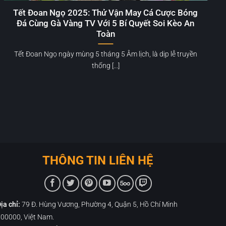
Tết Đoan Ngọ 2025: Thử Vận May Cá Cược Bóng
Đá Cùng Gà Vàng TV Với 5 Bí Quyết Soi Kèo An
Toàn
Tết Đoan Ngọ ngày mùng 5 tháng 5 Âm lịch, là dịp lễ truyền
thống [...]
THÔNG TIN LIÊN HỆ
ịa chỉ:
79 Đ. Hùng Vương, Phường 4, Quận 5, Hồ Chí Minh
00000, Việt Nam.