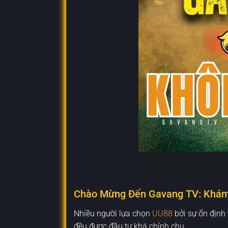
Chào Mừng Đến Gavang TV: Khám
Nhiều người lựa chọn
UU88
bởi sự ổn định 
đều được đầu tư khá chỉnh chu.