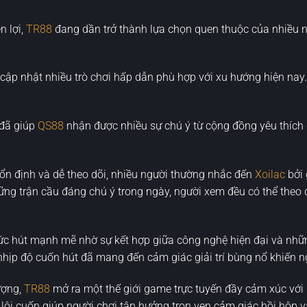
n lợi,
TR88
đang dần trở thành lựa chọn quen thuộc của nhiều n
 cập nhật nhiều trò chơi hấp dẫn phù hợp với xu hướng hiện nay
 đã giúp
QS88
nhận được nhiều sự chú ý từ cộng đồng yêu thích gi
n định và dễ theo dõi, nhiều người thường nhắc đến
Xoilac
bởi 
ng trận cầu đáng chú ý trong ngày, người xem đều có thể theo d
ức hút mạnh mẽ nhờ sự kết hợp giữa công nghệ hiện đại và những
ịp độ cuốn hút đã mang đến cảm giác giải trí bùng nổ khiến ng
ượng,
TR88
mở ra một thế giới game trực tuyến đầy cảm xúc với 
lôi cuốn giúp người chơi tận hưởng trọn vẹn cảm giác hồi hộp v