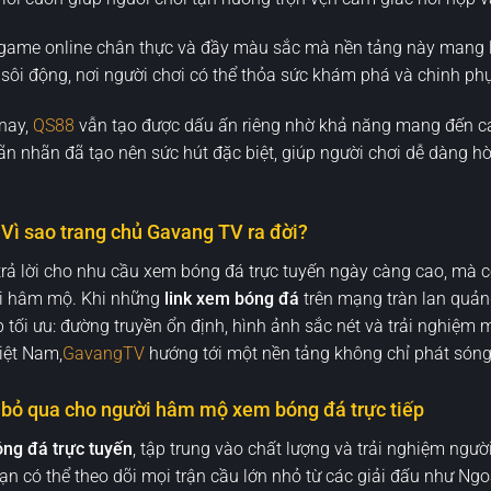
game online chân thực và đầy màu sắc mà nền tảng này mang lạ
í sôi động, nơi người chơi có thể thỏa sức khám phá và chinh ph
 nay,
QS88
vẫn tạo được dấu ấn riêng nhờ khả năng mang đến cảm
n nhãn đã tạo nên sức hút đặc biệt, giúp người chơi dễ dàng h
Vì sao trang chủ Gavang TV ra đời?
trả lời cho nhu cầu xem bóng đá trực tuyến ngày càng cao, mà
ười hâm mộ. Khi những
link xem bóng đá
trên mạng tràn lan quản
ối ưu: đường truyền ổn định, hình ảnh sắc nét và trải nghiệm 
Việt Nam,
GavangTV
hướng tới một nền tảng không chỉ phát sóng,
 bỏ qua cho người hâm mộ xem bóng đá trực tiếp
ng đá trực tuyến
, tập trung vào chất lượng và trải nghiệm ngư
 bạn có thể theo dõi mọi trận cầu lớn nhỏ từ các giải đấu như N