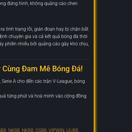
không đứng hình, không quảng cáo chen
 tình trạng lỗi, gián đoạn hay bị chặn bất
n định chuyên gia và cả kết quả bóng đá thời
ây phiền nhiễu bởi quảng cáo gây khó chịu,
y Cùng Đam Mê Bóng Đá!
Serie A cho đến các trận V-League, bóng
t quả từng phút và hoà mình vào cộng đồng
S88
,
NK88
,
NK88
,
QS88
,
VIPWIN
,
UU88
,