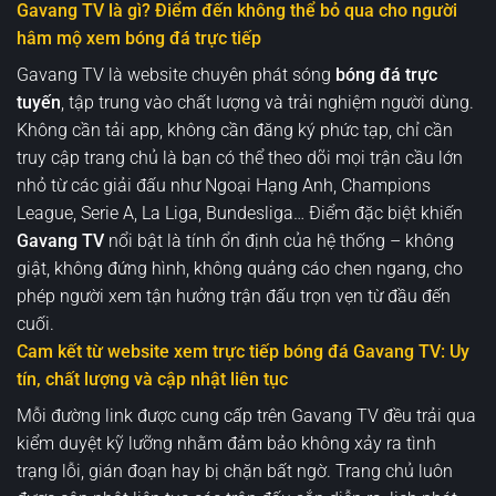
Gavang TV là gì? Điểm đến không thể bỏ qua cho người
hâm mộ xem bóng đá trực tiếp
Gavang TV là website chuyên phát sóng
bóng đá trực
tuyến
, tập trung vào chất lượng và trải nghiệm người dùng.
Không cần tải app, không cần đăng ký phức tạp, chỉ cần
truy cập trang chủ là bạn có thể theo dõi mọi trận cầu lớn
nhỏ từ các giải đấu như Ngoại Hạng Anh, Champions
League, Serie A, La Liga, Bundesliga… Điểm đặc biệt khiến
Gavang TV
nổi bật là tính ổn định của hệ thống – không
giật, không đứng hình, không quảng cáo chen ngang, cho
phép người xem tận hưởng trận đấu trọn vẹn từ đầu đến
cuối.
Cam kết từ website xem trực tiếp bóng đá Gavang TV: Uy
tín, chất lượng và cập nhật liên tục
Mỗi đường link được cung cấp trên Gavang TV đều trải qua
kiểm duyệt kỹ lưỡng nhằm đảm bảo không xảy ra tình
trạng lỗi, gián đoạn hay bị chặn bất ngờ. Trang chủ luôn