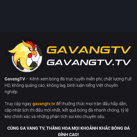
GavangTV
– Kênh xem bóng đá trực tuyến miễn phí, chất lượng Full
HD, không quảng cáo, không lag, bình luận tiếng Việt chuyên
nghiệp.
Truy cập ngay
gavangtv.tv
để thưởng thức mọi trận đấu hấp dẫn,
cập nhật lịch thi đấu mới nhất, kết quả bóng đá nhanh chóng, tỷ lệ
kèo chính xác và những phân tích soi kèo chuyên sâu.
CÙNG GA VANG TV, THĂNG HOA MỌI KHOẢNH KHẮC BÓNG ĐÁ
ĐỈNH CAO!