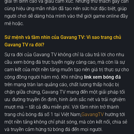
giải trí đỉnh cao và giàu cảm xúc. Những thử thách gay cấn
cùng hiệu ứng mãn nhãn đã tạo nên sức hút đặc biệt, giúp
người chơi dễ dàng hòa mình vào thế giới game online đầy
mê hoặc.
Sứ mệnh và tầm nhìn của Gavang TV: Vì sao trang chủ
Gavang TV ra đời?
Sự ra đời của Gavang TV không chỉ là câu trả lời cho nhu
cầu xem bóng đá trực tuyến ngày càng cao, mà còn là sự
cam kết của một nền tảng muốn tạo nên giá trị thực sự cho
cộng đồng người hâm mộ. Khi những
link xem bóng đá
trên mạng tràn lan quảng cáo, chất lượng thấp hoặc bị
chặn giữa chừng, Gavang TV mang đến một giải pháp tối
ưu: đường truyền ổn định, hình ảnh sắc nét và trải nghiệm
mượt mà – tất cả đều miễn phí. Với tầm nhìn trở thành
trang chủ bóng đá số 1 tại Việt Nam,
GavangTV
hướng tới
một nền tảng không chỉ phát sóng, mà còn kết nối, chia sẻ
và truyền cảm hứng từ bóng đá đến mọi người.