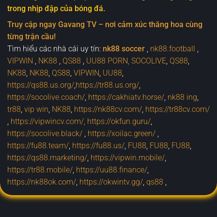
trong nhịp đập của bóng đá.
Truy cập ngay Gavang TV – nơi cảm xúc thăng hoa cùng
từng trận cầu!
Tìm hiểu các nhà cái uy tín:
nk88 soccer
,
nk88.football
,
VIPWIN
,
NK88
,
QS88
,
UU88 PORN
,
SOCOLIVE
,
QS88
,
NK88
,
NK88
,
QS88
,
VIPWIN
,
UU88
,
https://qs88.us.org/
,
https://tr88.us.org/
,
https://socolive.coach/
,
https://cakhiatv.horse/
,
nk88 ing
,
tr88
,
vip win
,
NK88
,
https://nk88cv.com/
,
https://tr88cv.com/
,
https://vipwincv.com/,
https://okfun.guru/
,
https://socolive.black/
,
https://xoilac.green/
,
https://fu88.team/
,
https://fu88.us/
,
FU88
,
FU88
,
FU88
,
https://qs88.marketing/
,
https://vipwin.mobile/
,
https://tr88.mobile/
,
https://uu88.finance/
,
https://nk88ok.com/
,
https://okwintv.gg/
,
qs88
,