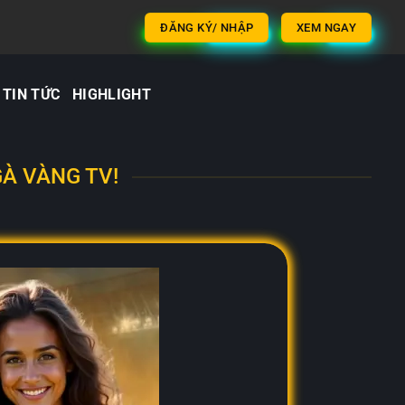
ĐĂNG KÝ/ NHẬP
XEM NGAY
TIN TỨC
HIGHLIGHT
À VÀNG TV!