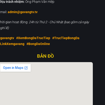
hịu trách nhiệm:
Ông Phạm Văn Hiệp
mail:
admin@gavangtv.tv
hời gian hoạt động:
24h từ Thứ 2 - Chủ Nhật (bao gồm cả ngày
ghỉ lễ)
#gavangtv #XemBongDaTrucTiep #TrucTiepBongDa
#LinkXemgavang #BongDaOnline
BẢN ĐỒ