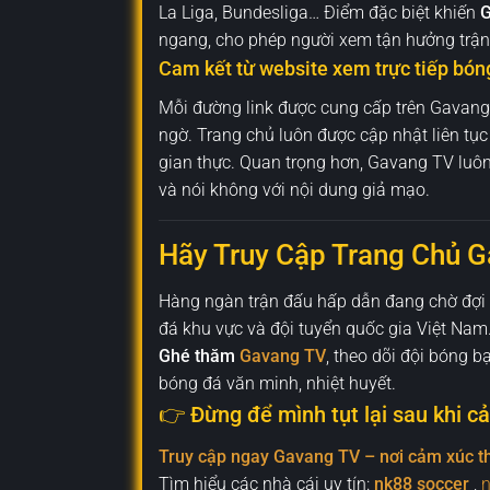
La Liga, Bundesliga… Điểm đặc biệt khiến
G
ngang, cho phép người xem tận hưởng trận 
Cam kết từ website xem trực tiếp bóng
Mỗi đường link được cung cấp trên Gavang 
ngờ. Trang chủ luôn được cập nhật liên tục 
gian thực. Quan trọng hơn, Gavang TV luôn
và nói không với nội dung giả mạo.
Hãy Truy Cập Trang Chủ 
Hàng ngàn trận đấu hấp dẫn đang chờ đợi 
đá khu vực và đội tuyển quốc gia Việt Nam
Ghé thăm
Gavang TV
, theo dõi đội bóng 
bóng đá văn minh, nhiệt huyết.
👉 Đừng để mình tụt lại sau khi c
Truy cập ngay Gavang TV – nơi cảm xúc t
Tìm hiểu các nhà cái uy tín:
nk88 soccer
,
n