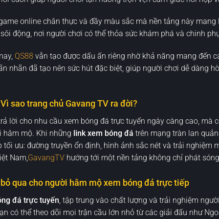
game online chân thực và đầy màu sắc mà nền tảng này mang lạ
í sôi động, nơi người chơi có thể thỏa sức khám phá và chinh ph
 nay,
QS88
vẫn tạo được dấu ấn riêng nhờ khả năng mang đến cảm
n nhãn đã tạo nên sức hút đặc biệt, giúp người chơi dễ dàng h
Vì sao trang chủ Gavang TV ra đời?
trả lời cho nhu cầu xem bóng đá trực tuyến ngày càng cao, mà
ười hâm mộ. Khi những
link xem bóng đá
trên mạng tràn lan quản
ối ưu: đường truyền ổn định, hình ảnh sắc nét và trải nghiệm 
Việt Nam,
GavangTV
hướng tới một nền tảng không chỉ phát sóng,
 bỏ qua cho người hâm mộ xem bóng đá trực tiếp
ng đá trực tuyến
, tập trung vào chất lượng và trải nghiệm ngư
 bạn có thể theo dõi mọi trận cầu lớn nhỏ từ các giải đấu như N