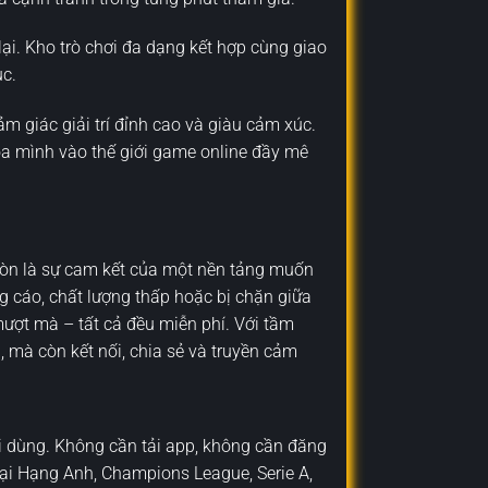
i. Kho trò chơi đa dạng kết hợp cùng giao
ục.
 giác giải trí đỉnh cao và giàu cảm xúc.
òa mình vào thế giới game online đầy mê
 còn là sự cam kết của một nền tảng muốn
g cáo, chất lượng thấp hoặc bị chặn giữa
mượt mà – tất cả đều miễn phí. Với tầm
 mà còn kết nối, chia sẻ và truyền cảm
ời dùng. Không cần tải app, không cần đăng
goại Hạng Anh, Champions League, Serie A,