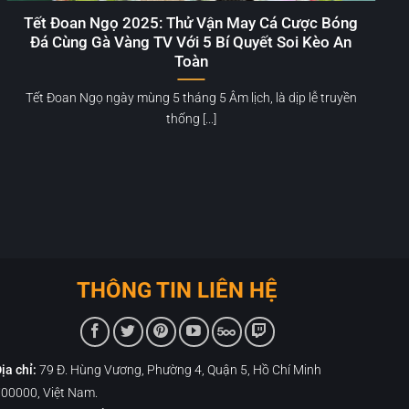
Tết Đoan Ngọ 2025: Thử Vận May Cá Cược Bóng
Đá Cùng Gà Vàng TV Với 5 Bí Quyết Soi Kèo An
Toàn
Tết Đoan Ngọ ngày mùng 5 tháng 5 Âm lịch, là dịp lễ truyền
thống [...]
THÔNG TIN LIÊN HỆ
ịa chỉ:
79 Đ. Hùng Vương, Phường 4, Quận 5, Hồ Chí Minh
00000, Việt Nam.