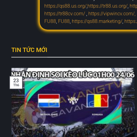
https://qs88.us.org/
,
https://tr88.us.org/
,
htt
https://tr88cv.com/
,
https://vipwincv.com/,
FU88
,
FU88
,
https://qs88.marketing/
,
https
TIN TỨC MỚI
23
Th6