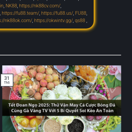
in
,
NK88
,
https://nk88cv.com/
,
,
https://fu88.team/
,
https://fu88.us/
,
FU88
,
s://nk88ok.com/
,
https://okwintv.gg/
,
qs88
,
31
Th5