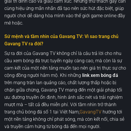
giải trí đỉnh cao và giàu cảm xúc. Những thử thách gay cấn
cùng hiệu ứng mãn nhãn đã tạo nên sức hút đặc biệt, giúp
người chơi dễ dàng hòa mình vào thế giới game online đầy
mê hoặc.
Sứ mệnh và tầm nhìn của Gavang TV: Vì sao trang chủ
Gavang TV ra đời?
Sự ra đời của Gavang TV không chỉ là câu trả lời cho nhu
cầu xem bóng đá trực tuyến ngày càng cao, mà còn là sự
cam kết của một nền tảng muốn tạo nên giá trị thực sự cho
cộng đồng người hâm mộ. Khi những
link xem bóng đá
trên mạng tràn lan quảng cáo, chất lượng thấp hoặc bị
chặn giữa chừng, Gavang TV mang đến một giải pháp tối
ưu: đường truyền ổn định, hình ảnh sắc nét và trải nghiệm
mượt mà – tất cả đều miễn phí. Với tầm nhìn trở thành
trang chủ bóng đá số 1 tại Việt Nam,
GavangTV
hướng tới
một nền tảng không chỉ phát sóng, mà còn kết nối, chia sẻ
và truyền cảm hứng từ bóng đá đến mọi người.