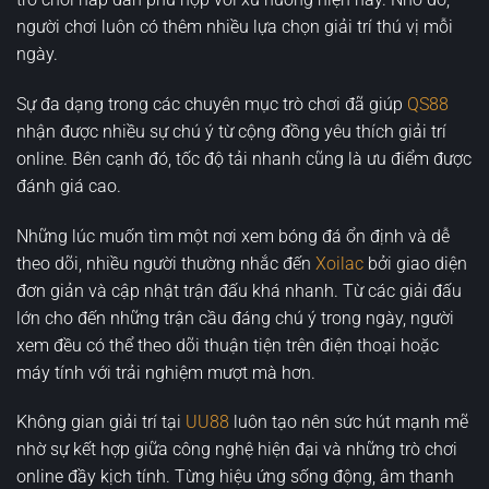
người chơi luôn có thêm nhiều lựa chọn giải trí thú vị mỗi
ngày.
Sự đa dạng trong các chuyên mục trò chơi đã giúp
QS88
nhận được nhiều sự chú ý từ cộng đồng yêu thích giải trí
online. Bên cạnh đó, tốc độ tải nhanh cũng là ưu điểm được
đánh giá cao.
Những lúc muốn tìm một nơi xem bóng đá ổn định và dễ
theo dõi, nhiều người thường nhắc đến
Xoilac
bởi giao diện
đơn giản và cập nhật trận đấu khá nhanh. Từ các giải đấu
lớn cho đến những trận cầu đáng chú ý trong ngày, người
xem đều có thể theo dõi thuận tiện trên điện thoại hoặc
máy tính với trải nghiệm mượt mà hơn.
Không gian giải trí tại
UU88
luôn tạo nên sức hút mạnh mẽ
nhờ sự kết hợp giữa công nghệ hiện đại và những trò chơi
online đầy kịch tính. Từng hiệu ứng sống động, âm thanh