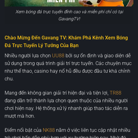
Xem bóng đá trực tuyến đỉnh cao và miễn phí chỉ có tại
GavangTV!
Chào Mừng Đến Gavang TV: Khám Phá Kênh Xem Bóng
Đá Trực Tuyến Lý Tưởng Của Bạn
Nhiều người lựa chọn
UU88
bởi sự ổn định và giao diện dễ
sử dụng trong quá trình giải trí trực tuyến. Các chuyên mục
như thể thao, casino hay nổ hũ đều được đầu tư khá chỉnh
chu.
Mang đến không gian giải trí hiện đại và tiện lợi,
TR88
đang dần trở thành lựa chọn quen thuộc của nhiều người
chơi hiện nay. Hệ thống xử lý nhanh giúp thao tác diễn ra
mượt mà hơn.
Điểm nổi bật của
NK88
nằm ở việc liên tục cập nhật nhiều
trò chơi hấp dẫn phù hợp với xu hướng hiện nay. Nhờ đó,