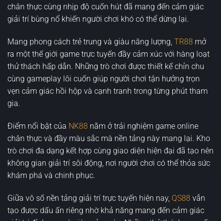
chân thực cùng nhịp độ cuốn hút đã mang đến cảm giác
giải trí bùng nổ khiến người chơi khó có thể dừng lại.
Mang phong cách trẻ trung và giàu năng lượng,
TR88
mở
ra một thế giới game trực tuyến đầy cảm xúc với hàng loạt
thử thách hấp dẫn. Những trò chơi được thiết kế chỉn chu
cùng gameplay lôi cuốn giúp người chơi tận hưởng trọn
vẹn cảm giác hồi hộp và cạnh tranh trong từng phút tham
gia.
Điểm nổi bật của
NK88
nằm ở trải nghiệm game online
chân thực và đầy màu sắc mà nền tảng này mang lại. Kho
trò chơi đa dạng kết hợp cùng giao diện hiện đại đã tạo nên
không gian giải trí sôi động, nơi người chơi có thể thỏa sức
khám phá và chinh phục.
Giữa vô số nền tảng giải trí trực tuyến hiện nay,
QS88
vẫn
tạo được dấu ấn riêng nhờ khả năng mang đến cảm giác