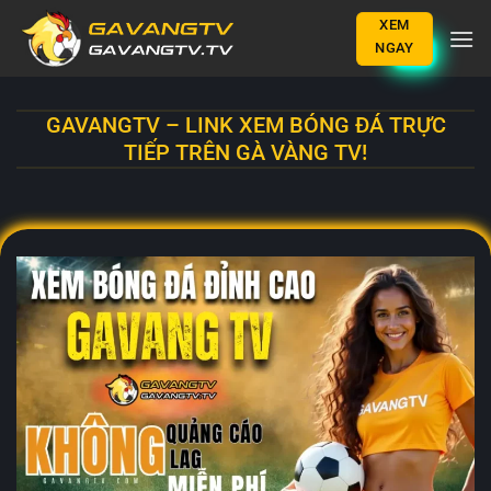
Bỏ
XEM
qua
NGAY
nội
dung
GAVANGTV – LINK XEM BÓNG ĐÁ TRỰC
TIẾP TRÊN GÀ VÀNG TV!