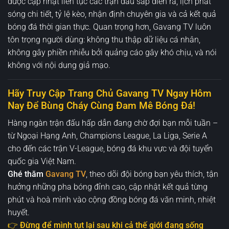
được cập nhật liên tục các trận đấu sắp diễn ra, lịch phát
sóng chi tiết, tỷ lệ kèo, nhận định chuyên gia và cả kết quả
bóng đá thời gian thực. Quan trọng hơn, Gavang TV luôn
tôn trọng người dùng: không thu thập dữ liệu cá nhân,
không gây phiền nhiễu bởi quảng cáo gây khó chịu, và nói
không với nội dung giả mạo.
Hãy Truy Cập Trang Chủ Gavang TV Ngay Hôm
Nay Để Bùng Cháy Cùng Đam Mê Bóng Đá!
Hàng ngàn trận đấu hấp dẫn đang chờ đợi bạn mỗi tuần –
từ Ngoại Hạng Anh, Champions League, La Liga, Serie A
cho đến các trận V-League, bóng đá khu vực và đội tuyển
quốc gia Việt Nam.
Ghé thăm
Gavang TV
, theo dõi đội bóng bạn yêu thích, tận
hưởng những pha bóng đỉnh cao, cập nhật kết quả từng
phút và hoà mình vào cộng đồng bóng đá văn minh, nhiệt
huyết.
👉 Đừng để mình tụt lại sau khi cả thế giới đang sống