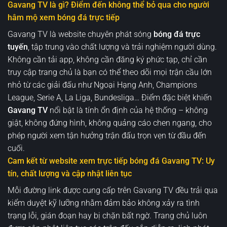
Gavang TV là gì? Điểm đến không thể bỏ qua cho người
hâm mộ xem bóng đá trực tiếp
Gavang TV là website chuyên phát sóng
bóng đá trực
tuyến
, tập trung vào chất lượng và trải nghiệm người dùng.
Không cần tải app, không cần đăng ký phức tạp, chỉ cần
truy cập trang chủ là bạn có thể theo dõi mọi trận cầu lớn
nhỏ từ các giải đấu như Ngoại Hạng Anh, Champions
League, Serie A, La Liga, Bundesliga… Điểm đặc biệt khiến
Gavang TV
nổi bật là tính ổn định của hệ thống – không
giật, không đứng hình, không quảng cáo chen ngang, cho
phép người xem tận hưởng trận đấu trọn vẹn từ đầu đến
cuối.
Cam kết từ website xem trực tiếp bóng đá Gavang TV: Uy
tín, chất lượng và cập nhật liên tục
Mỗi đường link được cung cấp trên Gavang TV đều trải qua
kiểm duyệt kỹ lưỡng nhằm đảm bảo không xảy ra tình
trạng lỗi, gián đoạn hay bị chặn bất ngờ. Trang chủ luôn