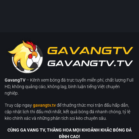
GavangTV
– Kênh xem bóng đá trực tuyến miễn phí, chất lượng Full
HD, không quảng cáo, không lag, bình luận tiếng Việt chuyên
nghiệp.
Truy cập ngay
gavangtv.tv
để thưởng thức mọi trận đấu hấp dẫn,
cập nhật lịch thi đấu mới nhất, kết quả bóng đá nhanh chóng, tỷ lệ
kèo chính xác và những phân tích soi kèo chuyên sâu.
CÙNG GA VANG TV, THĂNG HOA MỌI KHOẢNH KHẮC BÓNG ĐÁ
ĐỈNH CAO!