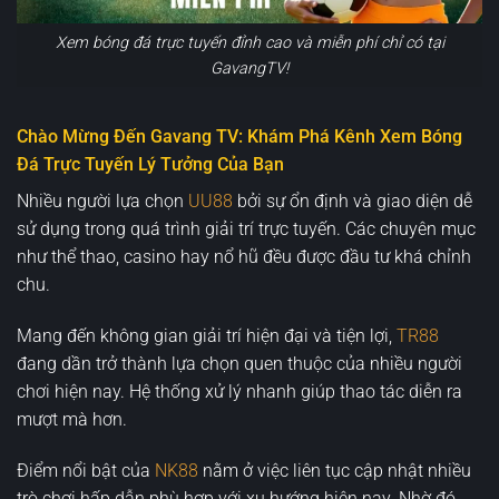
Xem bóng đá trực tuyến đỉnh cao và miễn phí chỉ có tại
GavangTV!
Chào Mừng Đến Gavang TV: Khám Phá Kênh Xem Bóng
Đá Trực Tuyến Lý Tưởng Của Bạn
Nhiều người lựa chọn
UU88
bởi sự ổn định và giao diện dễ
sử dụng trong quá trình giải trí trực tuyến. Các chuyên mục
như thể thao, casino hay nổ hũ đều được đầu tư khá chỉnh
chu.
Mang đến không gian giải trí hiện đại và tiện lợi,
TR88
đang dần trở thành lựa chọn quen thuộc của nhiều người
chơi hiện nay. Hệ thống xử lý nhanh giúp thao tác diễn ra
mượt mà hơn.
Điểm nổi bật của
NK88
nằm ở việc liên tục cập nhật nhiều
trò chơi hấp dẫn phù hợp với xu hướng hiện nay. Nhờ đó,