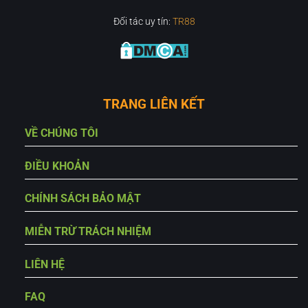
Đối tác uy tín:
TR88
TRANG LIÊN KẾT
VỀ CHÚNG TÔI
ĐIỀU KHOẢN
CHÍNH SÁCH BẢO MẬT
MIỄN TRỪ TRÁCH NHIỆM
LIÊN HỆ
FAQ