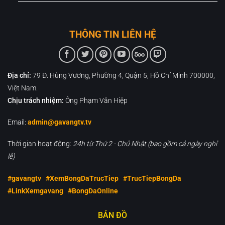
THÔNG TIN LIÊN HỆ
Địa chỉ:
79 Đ. Hùng Vương, Phường 4, Quận 5, Hồ Chí Minh 700000,
Việt Nam.
Chịu trách nhiệm:
Ông Phạm Văn Hiệp
Email:
admin@gavangtv.tv
Thời gian hoạt động:
24h từ Thứ 2 - Chủ Nhật (bao gồm cả ngày nghỉ
lễ)
#gavangtv #XemBongDaTrucTiep #TrucTiepBongDa
#LinkXemgavang #BongDaOnline
BẢN ĐỒ