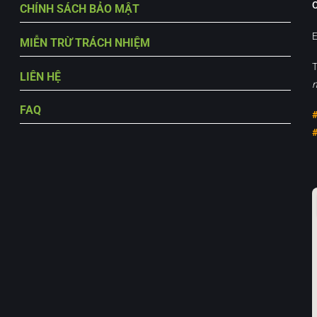
C
CHÍNH SÁCH BẢO MẬT
E
MIỄN TRỪ TRÁCH NHIỆM
T
LIÊN HỆ
n
FAQ