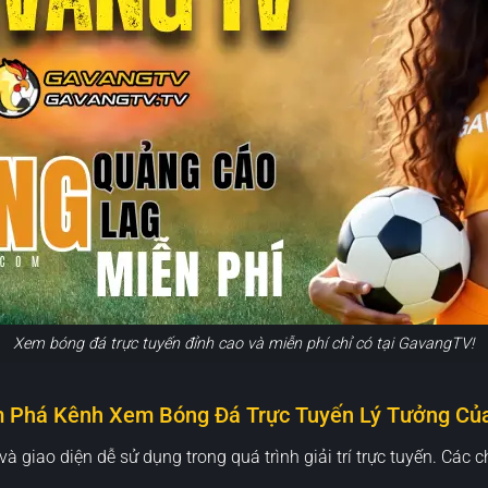
Xem bóng đá trực tuyến đỉnh cao và miễn phí chỉ có tại GavangTV!
 Phá Kênh Xem Bóng Đá Trực Tuyến Lý Tưởng Củ
và giao diện dễ sử dụng trong quá trình giải trí trực tuyến. Các