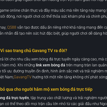
game online chân thực và đầy màu sắc mà nền tảng này mang lạ
í sôi động, nơi người chơi có thể thỏa sức khám phá và chinh ph
 nay,
QS88
vẫn tạo được dấu ấn riêng nhờ khả năng mang đến cảm
n nhãn đã tạo nên sức hút đặc biệt, giúp người chơi dễ dàng h
Vì sao trang chủ Gavang TV ra đời?
trả lời cho nhu cầu xem bóng đá trực tuyến ngày càng cao, mà
ười hâm mộ. Khi những
link xem bóng đá
trên mạng tràn lan quản
ối ưu: đường truyền ổn định, hình ảnh sắc nét và trải nghiệm 
Việt Nam,
GavangTV
hướng tới một nền tảng không chỉ phát sóng,
 bỏ qua cho người hâm mộ xem bóng đá trực tiếp
ng đá trực tuyến
, tập trung vào chất lượng và trải nghiệm ngư
 bạn có thể theo dõi mọi trận cầu lớn nhỏ từ các giải đấu như N