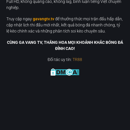
Full HD, không quảng cáo, không lag, bình luận tiếng Việt chuyên
nghiệp.
Truy cập ngay
gavangtv.tv
để thưởng thức mọi trận đấu hấp dẫn,
cập nhật lịch thi đấu mới nhất, kết quả bóng đá nhanh chóng, tỷ
lệ kèo chính xác và những phân tích soi kèo chuyên sâu.
CÙNG GA VANG TV, THĂNG HOA MỌI KHOẢNH KHẮC BÓNG ĐÁ
ĐỈNH CAO!
Đối tác uy tín:
TR88