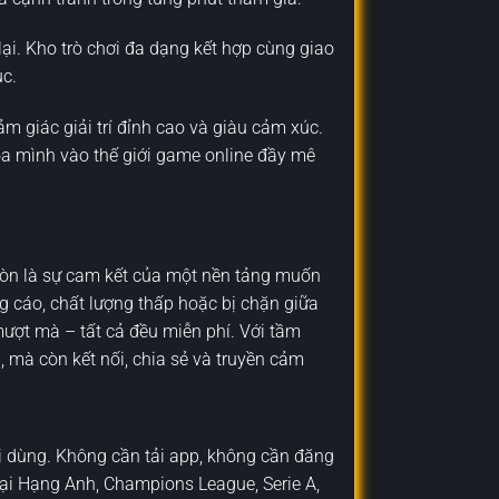
i. Kho trò chơi đa dạng kết hợp cùng giao
ục.
 giác giải trí đỉnh cao và giàu cảm xúc.
òa mình vào thế giới game online đầy mê
 còn là sự cam kết của một nền tảng muốn
g cáo, chất lượng thấp hoặc bị chặn giữa
mượt mà – tất cả đều miễn phí. Với tầm
 mà còn kết nối, chia sẻ và truyền cảm
ời dùng. Không cần tải app, không cần đăng
goại Hạng Anh, Champions League, Serie A,