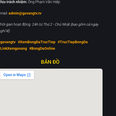
hịu trách nhiệm:
Ông Phạm Văn Hiệp
mail:
admin@gavangtv.tv
hời gian hoạt động:
24h từ Thứ 2 - Chủ Nhật (bao gồm cả ngày
ghỉ lễ)
#gavangtv #XemBongDaTrucTiep #TrucTiepBongDa
#LinkXemgavang #BongDaOnline
BẢN ĐỒ