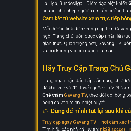
La Liga, Bundesliga… Điểm đặc biệt khiến
G
ngang, cho phép người xem tận hưởng trận 
Cam kết từ website xem trực tiếp bóng
Mỗi đường link được cung cấp trên Gavang 
ngờ. Trang chủ luôn được cập nhật liên tục 
gian thực. Quan trọng hơn, Gavang TV luôn
và nói không với nội dung giả mạo.
Hãy Truy Cập Trang Chủ 
Hàng ngàn trận đấu hấp dẫn đang chờ đợi 
đá khu vực và đội tuyển quốc gia Việt Nam
Ghé thăm
Gavang TV
, theo dõi đội bóng 
bóng đá văn minh, nhiệt huyết.
👉 Đừng để mình tụt lại sau khi c
Truy cập ngay Gavang TV – nơi cảm xúc t
Tìm hiểu các nhà cái uy tín:
nk88 soccer
,
n