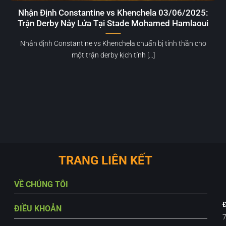
Nhận Định Constantine vs Khenchela 03/06/2025:
Trận Derby Nảy Lửa Tại Stade Mohamed Hamlaoui
Nhận định Constantine vs Khenchela chuẩn bị tinh thần cho
một trận derby kịch tính [...]
TRANG LIÊN KẾT
VỀ CHÚNG TÔI
Đ
ĐIỀU KHOẢN
7